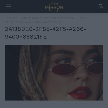
Kezdőlap
Butaságom története két felvonásban – 2. rész
2A138BE0-2F85-42F5-A266-9400F85821FE
2A138BE0-2F85-42F5-A266-
9400F85821FE