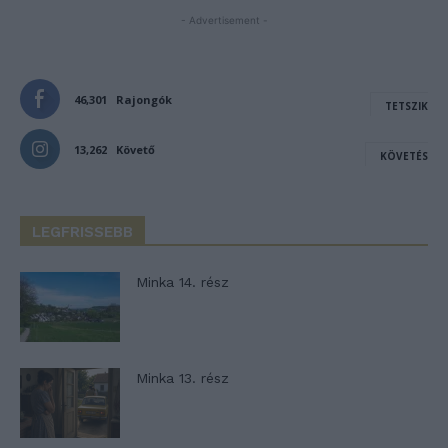
- Advertisement -
46,301
Rajongók
TETSZIK
13,262
Követő
KÖVETÉS
LEGFRISSEBB
Minka 14. rész
Minka 13. rész