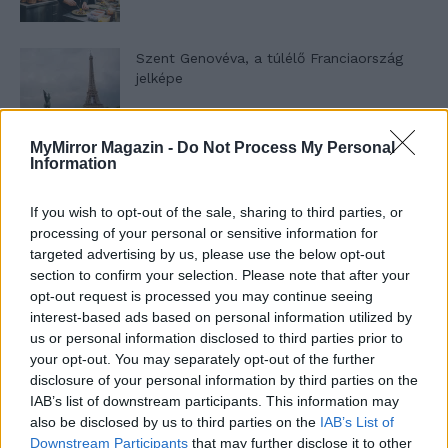
Szent Genovéva, a túlélő Franciaország
jelképe
MyMirror Magazin -
Do Not Process My Personal
Minka 12. rész
Information
If you wish to opt-out of the sale, sharing to third parties, or
processing of your personal or sensitive information for
Minka 11. rész
targeted advertising by us, please use the below opt-out
section to confirm your selection. Please note that after your
opt-out request is processed you may continue seeing
interest-based ads based on personal information utilized by
us or personal information disclosed to third parties prior to
T. szereti a fiatal lányokat 14. rész
your opt-out. You may separately opt-out of the further
disclosure of your personal information by third parties on the
IAB’s list of downstream participants. This information may
also be disclosed by us to third parties on the
IAB’s List of
Pedig szóltam… – Miért nem hiszünk a
Downstream Participants
that may further disclose it to other