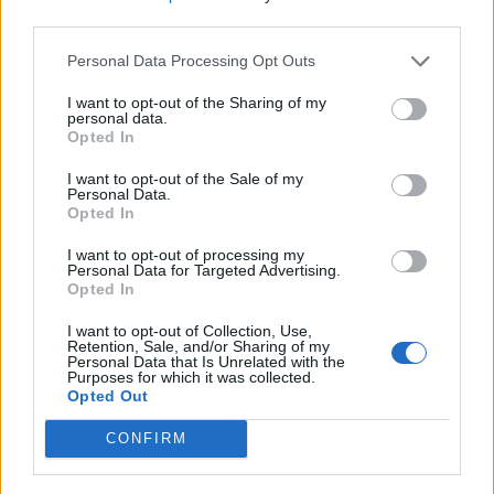
nőknek, amikor segítséget kérnek?
third parties.
Personal Data Processing Opt Outs
A legidegesítőbb kifejezések laza
I want to opt-out of the Sharing of my
personal data.
gyűjteménye
Opted In
I want to opt-out of the Sale of my
Personal Data.
Elyna Robbs: Adéle és az örökölt árnyak
Opted In
13. rész
I want to opt-out of processing my
Personal Data for Targeted Advertising.
Opted In
Woody Allen megosztó zsenialitása
I want to opt-out of Collection, Use,
Retention, Sale, and/or Sharing of my
Personal Data that Is Unrelated with the
Purposes for which it was collected.
Opted Out
A világ legismertebb ruhái
CONFIRM