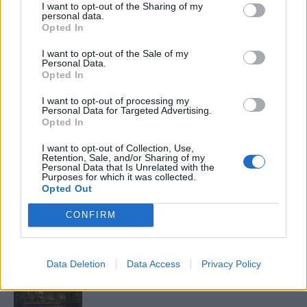
I want to opt-out of the Sharing of my
10 tanács, ha jobban akarod érezni magad
personal data.
a hétköznapokban
Opted In
I want to opt-out of the Sale of my
Personal Data.
Opted In
Egy ház, amely a tengerre és a fényre
nyílik – Villa...
I want to opt-out of processing my
Personal Data for Targeted Advertising.
Opted In
A családok, akik soha nem hagyták abba
I want to opt-out of Collection, Use,
Retention, Sale, and/or Sharing of my
várakozást – Ha egy...
Personal Data that Is Unrelated with the
Purposes for which it was collected.
Opted Out
Panna és a szép szerelmek mítosza 2.
CONFIRM
rész
Data Deletion
Data Access
Privacy Policy
Az ereklyék modern dilemmája