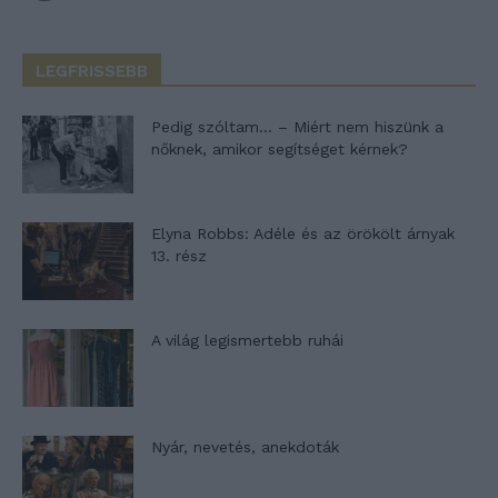
LEGFRISSEBB
Pedig szóltam… – Miért nem hiszünk a
nőknek, amikor segítséget kérnek?
Elyna Robbs: Adéle és az örökölt árnyak
13. rész
A világ legismertebb ruhái
Nyár, nevetés, anekdoták