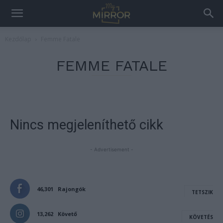
Kezdőlap
Femme Fatale
FEMME FATALE
Nincs megjeleníthető cikk
- Advertisement -
46,301
Rajongók
TETSZIK
13,262
Követő
KÖVETÉS