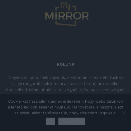
RÓLUNK
Nagyon különbözőek vagyunk, életkorban is, és életstílusban
is, így megpróbáljuk lefedni az összes témát, ami a nőket
érdekelheti. Mindent női szemszögből. Néha pasi szemszögből.
Néha komolyan, néha szórakozva. Olvass minket, ha egy kis
Cookie-kat használunk annak érdekében, hogy weboldalunkon
kikapcsolódásra vágysz!
a lehető legjobb élményt nyújtsuk. Ha továbbra is használja ezt
az oldalt, akkor feltételezzük, hogy elégedett vagy vele.
© Copyright 2026 - mymirror.hu
ADATKEZELÉSI TÁJÉKOZTATÓ
|
Ok
Adatkezelés
Impresszum