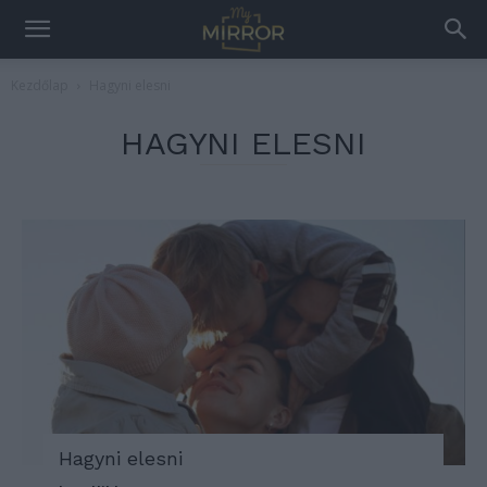
Kezdőlap
Hagyni elesni
HAGYNI ELESNI
Hagyni elesni