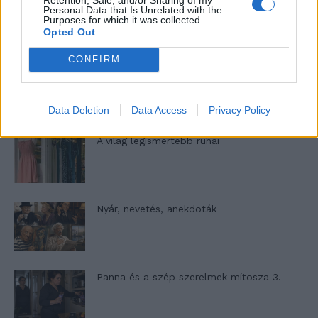
Elyna Robbs: Adéle és az örökölt árnyak
Personal Data that Is Unrelated with the
13. rész
Purposes for which it was collected.
Opted Out
CONFIRM
Woody Allen megosztó zsenialitása
Data Deletion
Data Access
Privacy Policy
A világ legismertebb ruhái
Nyár, nevetés, anekdoták
Panna és a szép szerelmek mítosza 3.