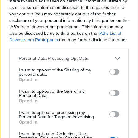
interest-based ads based on personal information utilized by
us or personal information disclosed to third parties prior to
your opt-out. You may separately opt-out of the further
disclosure of your personal information by third parties on the
Minka 11. rész
IAB’s list of downstream participants. This information may
also be disclosed by us to third parties on the
IAB’s List of
Downstream Participants
that may further disclose it to other
third parties.
T. szereti a fiatal lányokat 14. rész
Personal Data Processing Opt Outs
I want to opt-out of the Sharing of my
personal data.
Opted In
Pedig szóltam… – Miért nem hiszünk a
nőknek, amikor segítséget kérnek?
I want to opt-out of the Sale of my
Personal Data.
Opted In
A legidegesítőbb kifejezések laza
I want to opt-out of processing my
gyűjteménye
Personal Data for Targeted Advertising.
Opted In
I want to opt-out of Collection, Use,
Retention, Sale, and/or Sharing of my