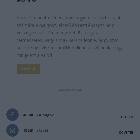
Imre Hilda
A szülő feladata védeni, óvni a gyerekét, biztosítani
számára a nyugodt, élhető és testi épségét nem
veszélyeztető körülményeket. Ez annyira
természetes, vagy annak kellene lennie, hogy szót
se érdemel. Viszont arról is kellene beszélnünk, hogy
mit jelent a valódi...
Tovább
- Advertisement -
46,301
Rajongók
TETSZIK
13,262
Követő
KÖVETÉS