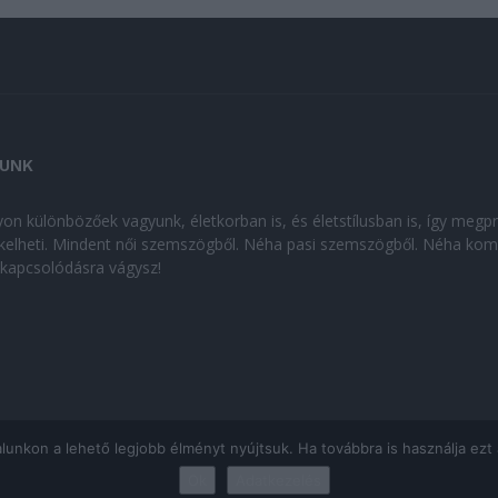
UNK
on különbözőek vagyunk, életkorban is, és életstílusban is, így megp
kelheti. Mindent női szemszögből. Néha pasi szemszögből. Néha kom
kikapcsolódásra vágysz!
kon a lehető legjobb élményt nyújtsuk. Ha továbbra is használja ezt az
Ok
Adatkezelés
ÁJÉKOZTATÓ
|
Impresszum