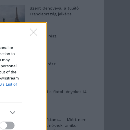
Szent Genovéva, a túlélő
Franciaország jelképe
Minka 12. rész
sonal or
ection to
ou may
Minka 11. rész
 personal
out of the
 downstream
B’s List of
T. szereti a fiatal lányokat 14.
rész
Pedig szóltam… – Miért nem
hiszünk a nőknek, amikor