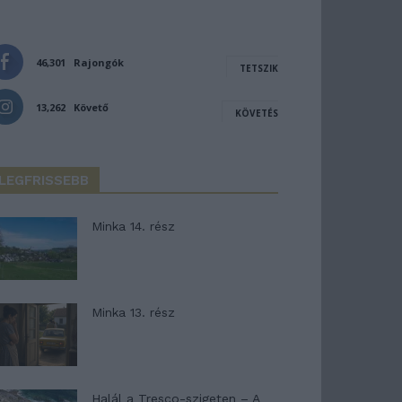
46,301
Rajongók
TETSZIK
13,262
Követő
KÖVETÉS
LEGFRISSEBB
Minka 14. rész
Minka 13. rész
Halál a Tresco-szigeten – A