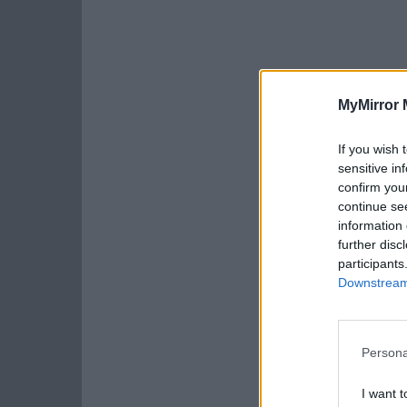
MyMirror 
If you wish 
sensitive in
confirm you
continue se
information 
further disc
participants
Downstream 
Persona
I want t