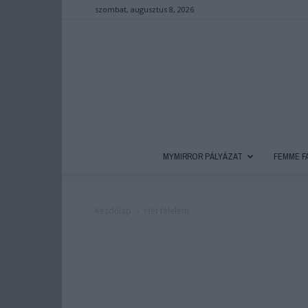
szombat, augusztus 8, 2026
MYMIRROR PÁLYÁZAT
FEMME F
Kezdőlap
Hét félelem