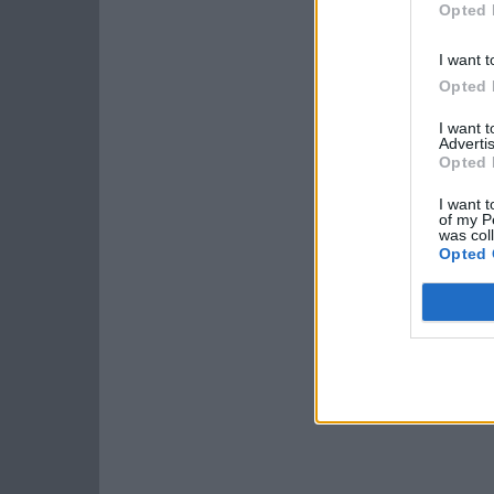
Opted 
I want t
Opted 
I want 
Advertis
Opted 
I want t
of my P
was col
Opted 