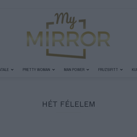
ATALE
PRETTY WOMAN
MAN POWER
FRUZSIFITT
KU
MyMirror
HÉT FÉLELEM
Magazin