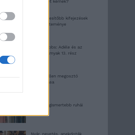
segítséget kérnek?
A legidegesítőbb kifejezések
laza gyűjteménye
Elyna Robbs: Adéle és az
örökölt árnyak 13. rész
Woody Allen megosztó
zsenialitása
A világ legismertebb ruhái
Nyár, nevetés, anekdoták