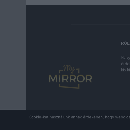
RÓL
Nagy
érde
kis 
Cookie-kat használunk annak érdekében, hogy weboldalun
© Copyright 2026 - mymirror.hu
ADATKEZELÉSI T