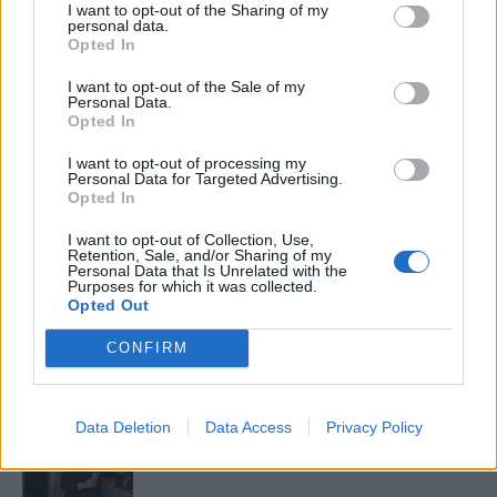
I want to opt-out of the Sharing of my
Elyna Robbs: Adéle és az örökölt árnyak
personal data.
13. rész
Opted In
I want to opt-out of the Sale of my
Personal Data.
Opted In
Woody Allen megosztó zsenialitása
I want to opt-out of processing my
Personal Data for Targeted Advertising.
Opted In
A világ legismertebb ruhái
I want to opt-out of Collection, Use,
Retention, Sale, and/or Sharing of my
Personal Data that Is Unrelated with the
Purposes for which it was collected.
Opted Out
Nyár, nevetés, anekdoták
CONFIRM
Data Deletion
Data Access
Privacy Policy
Panna és a szép szerelmek mítosza 3.