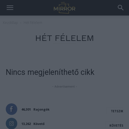
Kezdőlap
Hét félelem
HÉT FÉLELEM
Nincs megjeleníthető cikk
- Advertisement -
46,301
Rajongók
TETSZIK
13,262
Követő
KÖVETÉS