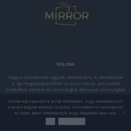
RÓLUNK
Nagyon különbözőek vagyunk, életkorban is, és életstílusban
is, így megpróbáljuk lefedni az összes témát, ami a nőket
érdekelheti. Mindent női szemszögből. Néha pasi szemszögből.
Néha komolyan, néha szórakozva. Olvass minket, ha egy kis
Cookie-kat használunk annak érdekében, hogy weboldalunkon
kikapcsolódásra vágysz!
a lehető legjobb élményt nyújtsuk. Ha továbbra is használja ezt
az oldalt, akkor feltételezzük, hogy elégedett vagy vele.
© Copyright 2026 - mymirror.hu
ADATKEZELÉSI TÁJÉKOZTATÓ
|
Ok
Adatkezelés
Impresszum