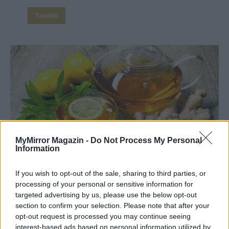
Tovább
MyMirror Magazin -
Do Not Process My Personal
Information
Nagymama praktikái – Megfázás ellen
Gyöngyösi Klaudia
If you wish to opt-out of the sale, sharing to third parties, or
processing of your personal or sensitive information for
targeted advertising by us, please use the below opt-out
Köhögés, nátha, láz, torokfájás, 100-as zsepi...,
section to confirm your selection. Please note that after your
kínlódás ágyban, párnák között bedugult orral.
opt-out request is processed you may continue seeing
Amikor megtámadnak a bacik, vírusok és kézzel-
interest-based ads based on personal information utilized by