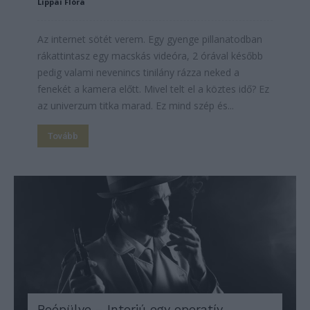
Lippai Flóra
Az internet sötét verem. Egy gyenge pillanatodban
rákattintasz egy macskás videóra, 2 órával később
pedig valami nevenincs tinilány rázza neked a
fenekét a kamera előtt. Mivel telt el a köztes idő? Ez
az univerzum titka marad. Ez mind szép és...
Tovább
Beépülve – Interjú egy operatív