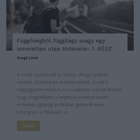
Függőségből függőágy avagy egy
ismeretlen utas története- 1. RÉSZ
Szegő Lindi
A vonat zsúfolt volt és büdös, ahogy az lenni
szokott. Bóklásztam a fülkék között, és hol a
helyjegyemre néztem, hol a kabinok számát lestem,
hogy megtaláljam a helyem.A vonaton utazó
emberek ugyanígy próbáltak gyökeret verni,
tolongtunk a folyosón, a...
Tovább