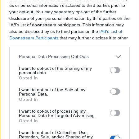
lábbal küzdünk ellenük, nem feltétlenül kell azonnal
us or personal information disclosed to third parties prior to
a patikába rohanni. Saját bőrömön is teszteltem
your opt-out. You may separately opt-out of the further
disclosure of your personal information by third parties on the
nektek, hogy a nagymama praktikái még...
IAB’s list of downstream participants. This information may
also be disclosed by us to third parties on the
IAB’s List of
Tovább
Downstream Participants
that may further disclose it to other
third parties.
Personal Data Processing Opt Outs
2
3
4
I want to opt-out of the Sharing of my
personal data.
Opted In
- Advertisement -
I want to opt-out of the Sale of my
Personal Data.
Opted In
46,301
Rajongók
I want to opt-out of processing my
TETSZIK
Personal Data for Targeted Advertising.
Opted In
13,262
Követő
KÖVETÉS
I want to opt-out of Collection, Use,
Retention, Sale, and/or Sharing of my