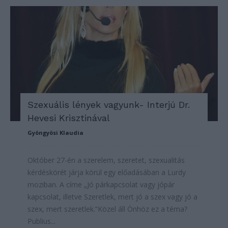
Szexuális lények vagyunk- Interjú Dr.
Hevesi Krisztinával
Gyöngyösi Klaudia
Október 27-én a szerelem, szeretet, szexualitás
kérdéskörét járja körül egy előadásában a Lurdy
moziban. A címe „Jó párkapcsolat vagy jópár
kapcsolat, illetve Szeretlek, mert jó a szex vagy jó a
szex, mert szeretlek.”Közel áll Önhöz ez a téma?
Publius...