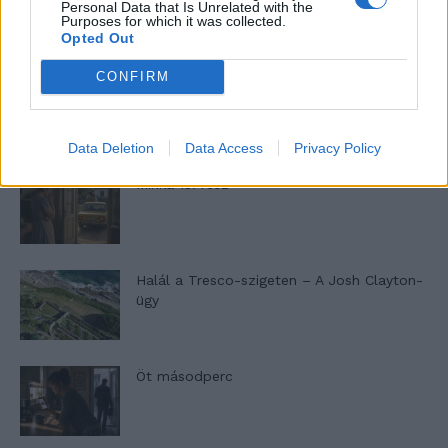
Personal Data that Is Unrelated with the
Purposes for which it was collected.
LEGFRISSEBB
Opted Out
CONFIRM
Minka 14. rész
Data Deletion
Data Access
Privacy Policy
Minka 13. rész
Halál a Tresco-szigeten – A Josh Clayton-
ügy
Öt másodperc