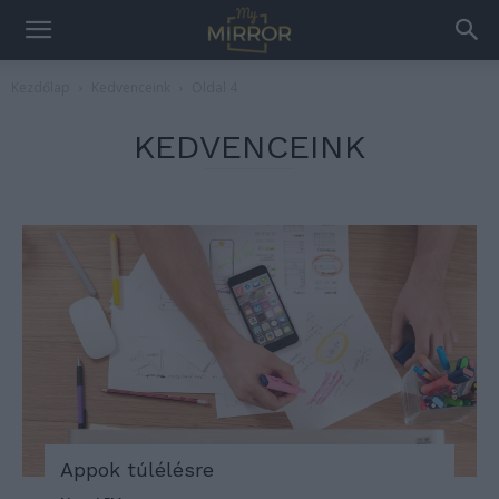
Kezdőlap
Kedvenceink
Oldal 4
KEDVENCEINK
Appok túlélésre