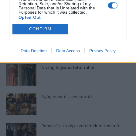
Retention, Sale, and/or Sharing of my
Personal Data that Is Unrelated with the
Elyna Robbs: Adéle és az örökölt árnyak
Purposes for which it was collected.
13. rész
Opted Out
CONFIRM
Woody Allen megosztó zsenialitása
Data Deletion
Data Access
Privacy Policy
A világ legismertebb ruhái
Nyár, nevetés, anekdoták
Panna és a szép szerelmek mítosza 3.