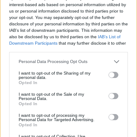
interest-based ads based on personal information utilized by
us or personal information disclosed to third parties prior to
your opt-out. You may separately opt-out of the further
disclosure of your personal information by third parties on the
Minka 11. rész
IAB’s list of downstream participants. This information may
also be disclosed by us to third parties on the
IAB’s List of
Downstream Participants
that may further disclose it to other
third parties.
T. szereti a fiatal lányokat 14. rész
Personal Data Processing Opt Outs
I want to opt-out of the Sharing of my
personal data.
Opted In
Pedig szóltam… – Miért nem hiszünk a
nőknek, amikor segítséget kérnek?
I want to opt-out of the Sale of my
Personal Data.
Opted In
I want to opt-out of processing my
A legidegesítőbb kifejezések laza
Personal Data for Targeted Advertising.
gyűjteménye
Opted In
I want to opt-out of Collection, Use,