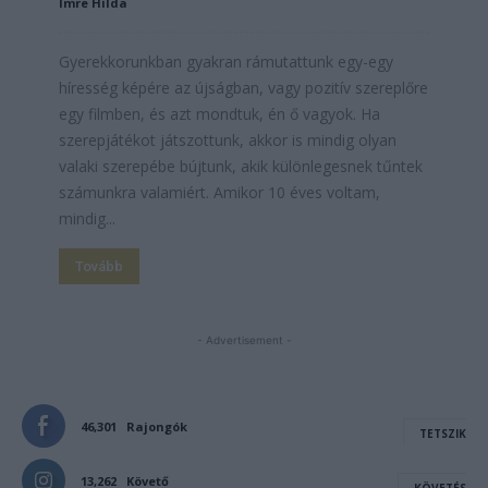
Imre Hilda
Gyerekkorunkban gyakran rámutattunk egy-egy
híresség képére az újságban, vagy pozitív szereplőre
egy filmben, és azt mondtuk, én ő vagyok. Ha
szerepjátékot játszottunk, akkor is mindig olyan
valaki szerepébe bújtunk, akik különlegesnek tűntek
számunkra valamiért. Amikor 10 éves voltam,
mindig...
Tovább
- Advertisement -
46,301
Rajongók
TETSZIK
13,262
Követő
KÖVETÉS