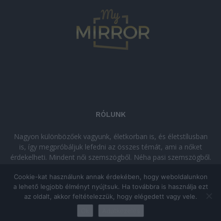
RÓLUNK
Nagyon különbözőek vagyunk, életkorban is, és életstílusban
is, így megpróbáljuk lefedni az összes témát, ami a nőket
érdekelheti. Mindent női szemszögből. Néha pasi szemszögből.
Néha komolyan, néha szórakozva. Olvass minket, ha egy kis
Cookie-kat használunk annak érdekében, hogy weboldalunkon
kikapcsolódásra vágysz!
a lehető legjobb élményt nyújtsuk. Ha továbbra is használja ezt
az oldalt, akkor feltételezzük, hogy elégedett vagy vele.
© Copyright 2026 - mymirror.hu
ADATKEZELÉSI TÁJÉKOZTATÓ
|
Ok
Adatkezelés
Impresszum