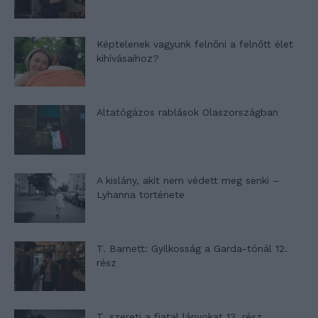
Képtelenek vagyunk felnőni a felnőtt élet
kihívásaihoz?
Altatógázos rablások Olaszországban
A kislány, akit nem védett meg senki –
Lyhanna története
T. Barnett: Gyilkosság a Garda-tónál 12.
rész
T. szereti a fiatal lányokat 13. rész