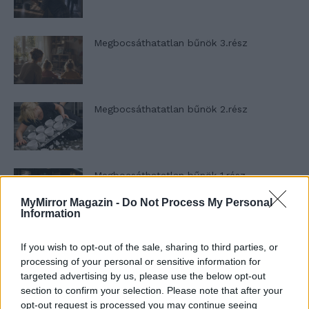
Megbocsáthatatlan bűnök 3.rész
Megbocsáthatatlan bűnök 2.rész
Megbocsáthatatlan bűnök 1.rész
MyMirror Magazin -
Do Not Process My Personal
Information
Szent Genovéva, a túlélő Franciaország
If you wish to opt-out of the sale, sharing to third parties, or
jelképe
processing of your personal or sensitive information for
targeted advertising by us, please use the below opt-out
section to confirm your selection. Please note that after your
opt-out request is processed you may continue seeing
Minka 12. rész