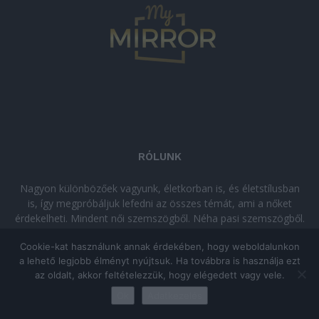
RÓLUNK
Nagyon különbözőek vagyunk, életkorban is, és életstílusban
is, így megpróbáljuk lefedni az összes témát, ami a nőket
érdekelheti. Mindent női szemszögből. Néha pasi szemszögből.
Néha komolyan, néha szórakozva. Olvass minket, ha egy kis
Cookie-kat használunk annak érdekében, hogy weboldalunkon
kikapcsolódásra vágysz!
a lehető legjobb élményt nyújtsuk. Ha továbbra is használja ezt
az oldalt, akkor feltételezzük, hogy elégedett vagy vele.
© Copyright 2026 - mymirror.hu
ADATKEZELÉSI TÁJÉKOZTATÓ
|
Ok
Adatkezelés
Impresszum