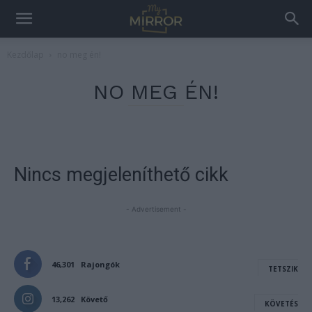
Kezdőlap
no meg én!
NO MEG ÉN!
Nincs megjeleníthető cikk
- Advertisement -
46,301
Rajongók
TETSZIK
13,262
Követő
KÖVETÉS