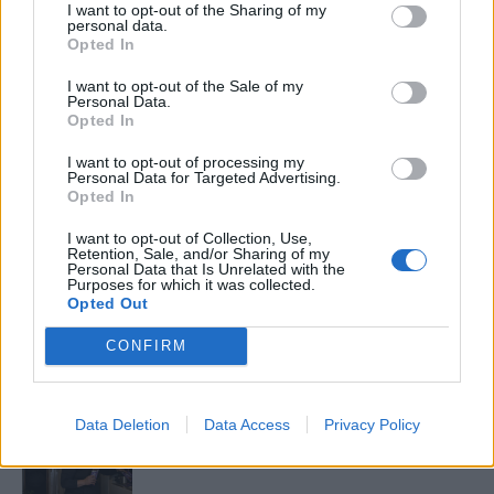
I want to opt-out of the Sharing of my
Elyna Robbs: Adéle és az örökölt árnyak
personal data.
13. rész
Opted In
I want to opt-out of the Sale of my
Personal Data.
Opted In
Woody Allen megosztó zsenialitása
I want to opt-out of processing my
Personal Data for Targeted Advertising.
Opted In
A világ legismertebb ruhái
I want to opt-out of Collection, Use,
Retention, Sale, and/or Sharing of my
Personal Data that Is Unrelated with the
Purposes for which it was collected.
Opted Out
Nyár, nevetés, anekdoták
CONFIRM
Data Deletion
Data Access
Privacy Policy
Panna és a szép szerelmek mítosza 3.