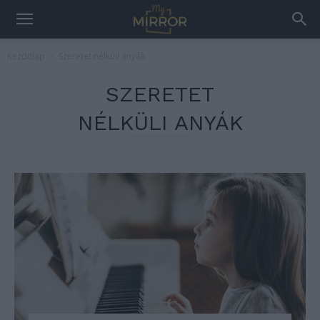
Kezdőlap
Szeretet nélküli anyák
SZERETET
NÉLKÜLI ANYÁK