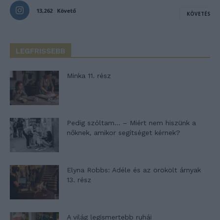
13,262
Követő
KÖVETÉS
LEGFRISSEBB
Minka 11. rész
Pedig szóltam… – Miért nem hiszünk a
nőknek, amikor segítséget kérnek?
Elyna Robbs: Adéle és az örökölt árnyak
13. rész
A világ legismertebb ruhái