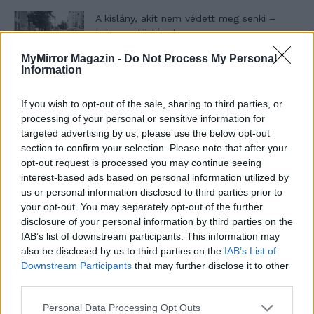
A kislány, akit nem védett meg senki –
Lyhanna története
MyMirror Magazin -
Do Not Process My Personal
Information
T. Barnett: Gyilkosság a Garda-tónál 12.
rész
If you wish to opt-out of the sale, sharing to third parties, or
processing of your personal or sensitive information for
targeted advertising by us, please use the below opt-out
section to confirm your selection. Please note that after your
T. szereti a fiatal lányokat 13. rész
opt-out request is processed you may continue seeing
interest-based ads based on personal information utilized by
us or personal information disclosed to third parties prior to
your opt-out. You may separately opt-out of the further
Minka 10. rész
disclosure of your personal information by third parties on the
IAB’s list of downstream participants. This information may
also be disclosed by us to third parties on the
IAB’s List of
Downstream Participants
that may further disclose it to other
third parties.
Minka 9. rész
Personal Data Processing Opt Outs