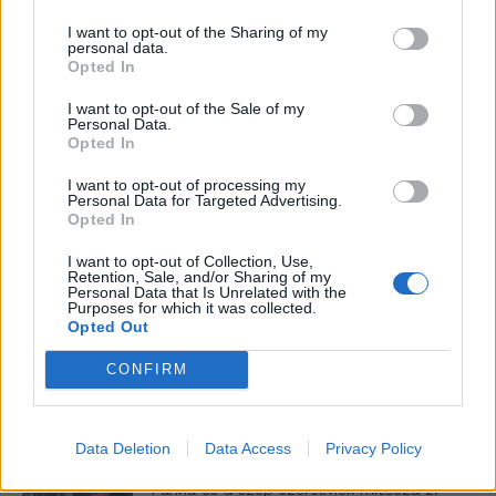
I want to opt-out of the Sharing of my
personal data.
Máltai kaland 7.
Opted In
I want to opt-out of the Sale of my
Personal Data.
Opted In
10 tanács, ha jobban akarod érezni magad
I want to opt-out of processing my
a hétköznapokban
Personal Data for Targeted Advertising.
Opted In
I want to opt-out of Collection, Use,
Retention, Sale, and/or Sharing of my
Egy ház, amely a tengerre és a fényre
Personal Data that Is Unrelated with the
nyílik – Villa...
Purposes for which it was collected.
Opted Out
CONFIRM
A családok, akik soha nem hagyták abba
várakozást – Ha egy...
Data Deletion
Data Access
Privacy Policy
Panna és a szép szerelmek mítosza 2.