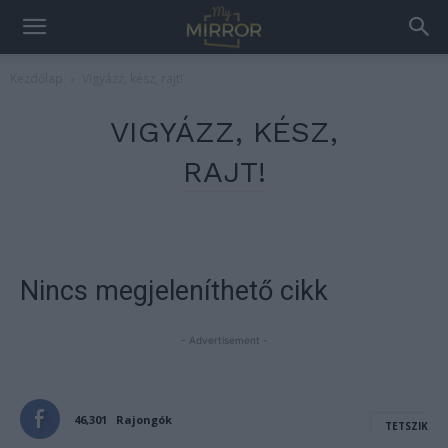
Kezdőlap
Vigyázz, kész, rajt!
VIGYÁZZ, KÉSZ,
RAJT!
Nincs megjeleníthető cikk
- Advertisement -
46,301
Rajongók
TETSZIK