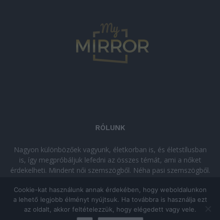
RÓLUNK
Nagyon különbözőek vagyunk, életkorban is, és életstílusban
is, így megpróbáljuk lefedni az összes témát, ami a nőket
érdekelheti. Mindent női szemszögből. Néha pasi szemszögből.
Néha komolyan, néha szórakozva. Olvass minket, ha egy kis
Cookie-kat használunk annak érdekében, hogy weboldalunkon
kikapcsolódásra vágysz!
a lehető legjobb élményt nyújtsuk. Ha továbbra is használja ezt
az oldalt, akkor feltételezzük, hogy elégedett vagy vele.
© Copyright 2026 - mymirror.hu
ADATKEZELÉSI TÁJÉKOZTATÓ
|