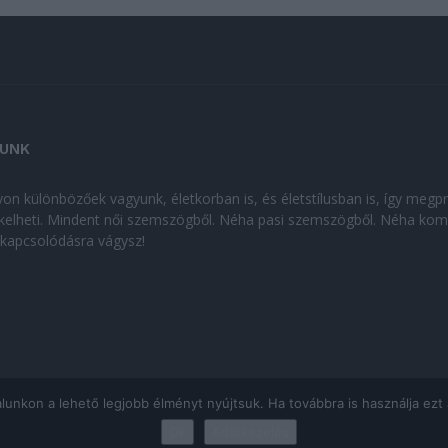
UNK
on különbözőek vagyunk, életkorban is, és életstílusban is, így megp
kelheti. Mindent női szemszögből. Néha pasi szemszögből. Néha kom
kikapcsolódásra vágysz!
kon a lehető legjobb élményt nyújtsuk. Ha továbbra is használja ezt az
Ok
Adatkezelés
ÁJÉKOZTATÓ
|
Impresszum