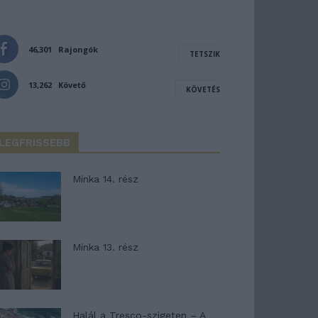
46,301
Rajongók
TETSZIK
13,262
Követő
KÖVETÉS
LEGFRISSEBB
Minka 14. rész
Minka 13. rész
Halál a Tresco-szigeten – A