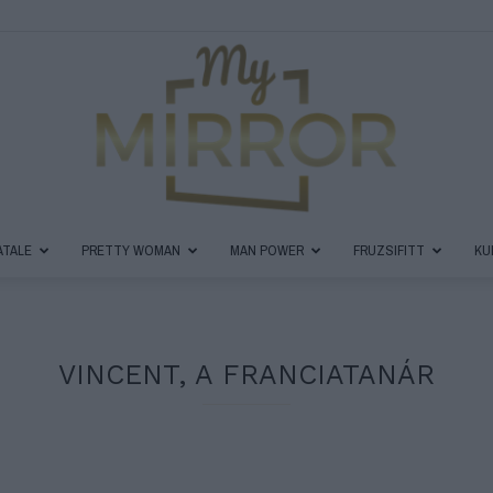
ATALE
PRETTY WOMAN
MAN POWER
FRUZSIFITT
KU
MyMirror
VINCENT, A FRANCIATANÁR
Magazin