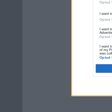
Opted 
I want t
Opted 
I want 
Advertis
Opted 
I want t
of my P
was col
Opted 