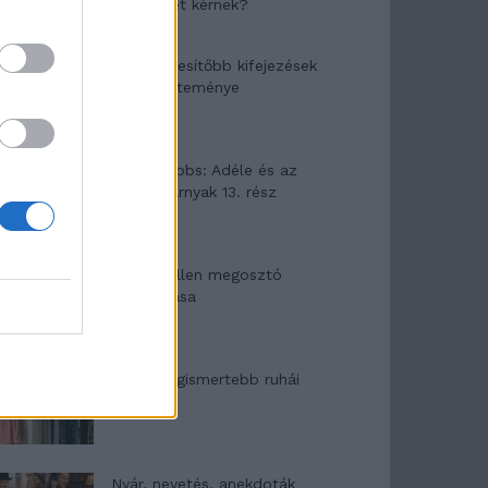
segítséget kérnek?
A legidegesítőbb kifejezések
laza gyűjteménye
Elyna Robbs: Adéle és az
örökölt árnyak 13. rész
Woody Allen megosztó
zsenialitása
A világ legismertebb ruhái
Nyár, nevetés, anekdoták