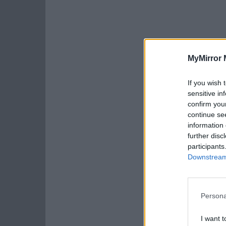
MyMirror 
If you wish 
sensitive in
confirm you
continue se
information 
further disc
participants
Downstream 
Persona
I want t