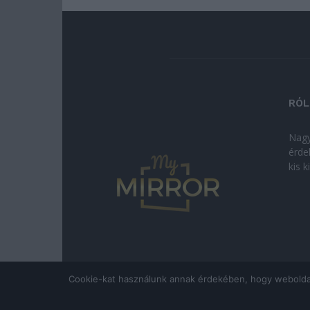
RÓL
Nagy
érde
kis 
Cookie-kat használunk annak érdekében, hogy weboldalun
© Copyright 2026 - mymirror.hu
ADATKEZELÉSI T