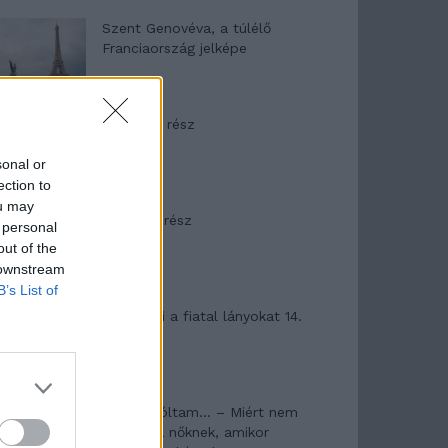
Szent Genovéva, a túlélő
Franciaország jelképe
Minka 12. rész
sonal or
ection to
ou may
Minka 11. rész
 personal
out of the
 downstream
B’s List of
T. szereti a fiatal lányokat 14.
rész
Pedig szóltam… – Miért nem
hiszünk a nőknek, amikor