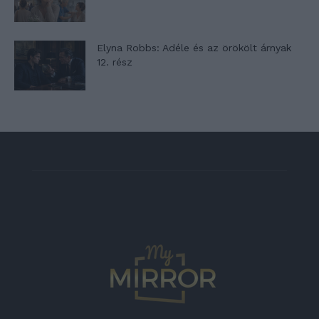
Elyna Robbs: Adéle és az örökölt árnyak
12. rész