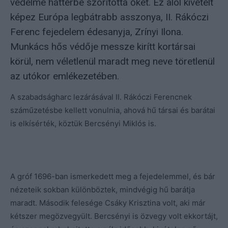
védelme háttérbe szorította őket. Ez alól kivételt
képez Európa legbátrabb asszonya, II. Rákóczi
Ferenc fejedelem édesanyja, Zrínyi Ilona.
Munkács hős védője messze kirítt kortársai
körül, nem véletlenül maradt meg neve töretlenül
az utókor emlékezetében.
A szabadságharc lezárásával II. Rákóczi Ferencnek
száműzetésbe kellett vonulnia, ahová hű társai és barátai
is elkísérték, köztük Bercsényi Miklós is.
A gróf 1696-ban ismerkedett meg a fejedelemmel, és bár
nézeteik sokban különböztek, mindvégig hű barátja
maradt. Második felesége Csáky Krisztina volt, aki már
kétszer megözvegyült. Bercsényi is özvegy volt ekkortájt,