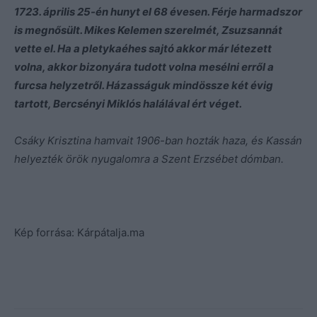
1723. április 25-én hunyt el 68 évesen. Férje harmadszor
is megnősült. Mikes Kelemen szerelmét, Zsuzsannát
vette el. Ha a pletykaéhes sajtó akkor már létezett
volna, akkor bizonyára tudott volna mesélni erről a
furcsa helyzetről. Házasságuk mindössze két évig
tartott, Bercsényi Miklós halálával ért véget.
Csáky Krisztina hamvait 1906-ban hozták haza, és Kassán
helyezték örök nyugalomra a Szent Erzsébet dómban.
Kép forrása: Kárpátalja.ma