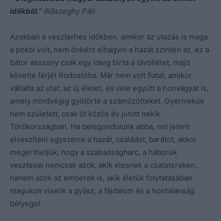
időkből.”
(Kőszeghy Pál)
Azokban a vészterhes időkben, amikor az utazás is maga
a pokol volt, nem önként elhagyni a hazát szintén az, ez a
bátor asszony csak egy ideig bírta a távollétet, majd
követte férjét Rodostóba. Már nem volt fiatal, amikor
vállalta az utat, az új életet, és vele együtt a honvágyat is,
amely mindvégig gyötörte a száműzötteket. Gyermekük
nem született, csak öt közös év jutott nekik
Törökországban. Ha belegondolunk abba, mit jelent
elveszíteni egyszerre a hazát, családot, barátot, akkor
megérthetjük, hogy a szabadságharc, a háborúk
vesztesei nemcsak azok, akik elesnek a csatatereken,
hanem azok az emberek is, akik életük folytatásában
magukon viselik a gyász, a fájdalom és a hontalanság
bélyeget