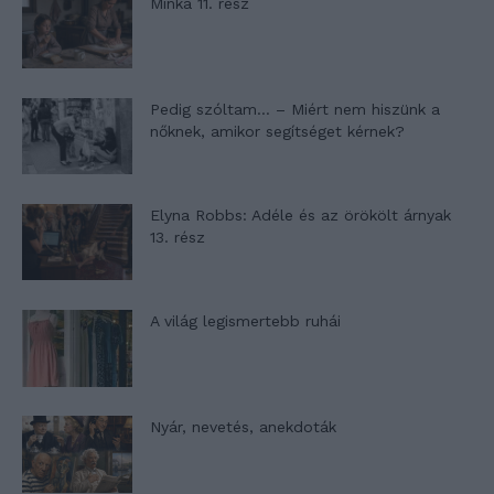
Minka 11. rész
Pedig szóltam… – Miért nem hiszünk a
nőknek, amikor segítséget kérnek?
Elyna Robbs: Adéle és az örökölt árnyak
13. rész
A világ legismertebb ruhái
Nyár, nevetés, anekdoták