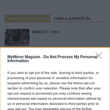
KAPCSOLÓDÓ CIKKEK
TÖBB A SZERZŐTŐL
Minka 11. rész
Pedig szóltam… – Miért nem hiszünk a
MyMirror Magazin -
Do Not Process My Personal
nőknek, amikor segítséget kérnek?
Information
If you wish to opt-out of the sale, sharing to third parties, or
processing of your personal or sensitive information for
Elyna Robbs: Adéle és az örökölt
targeted advertising by us, please use the below opt-out
árnyak 13. rész
section to confirm your selection. Please note that after your
opt-out request is processed you may continue seeing
interest-based ads based on personal information utilized by
us or personal information disclosed to third parties prior to
your opt-out. You may separately opt-out of the further