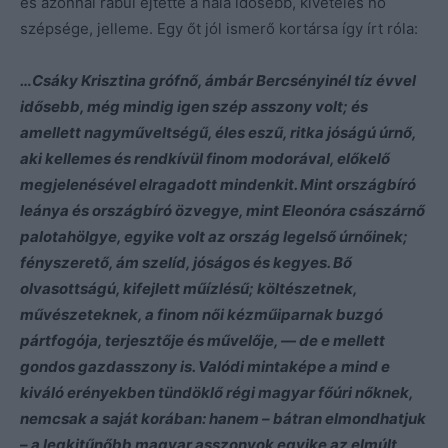
és azonnal rabul ejtette a nála idősebb, kivételes nő
szépsége, jelleme. Egy őt jól ismerő kortársa így írt róla:
…Csáky Krisztina grófnő, ámbár Bercsényinél tíz évvel
idősebb, még mindig igen szép asszony volt; és
amellett nagyműveltségű, éles eszű, ritka jóságú úrnő,
aki kellemes és rendkívül finom modorával, előkelő
megjelenésével elragadott mindenkit. Mint országbíró
leánya és országbíró özvegye, mint Eleonóra császárnő
palotahölgye, egyike volt az ország legelső úrnőinek;
fényszerető, ám szelíd, jóságos és kegyes. Bő
olvasottságú, kifejlett műízlésű; költészetnek,
művészeteknek, a finom női kézműiparnak buzgó
pártfogója, terjesztője és művelője, — de e mellett
gondos gazdasszony is. Valódi mintaképe a mind e
kiváló erényekben tündöklő régi magyar főúri nőknek,
nemcsak a saját korában: hanem – bátran elmondhatjuk
– a legkitűnőbb magyar asszonyok egyike az elmúlt