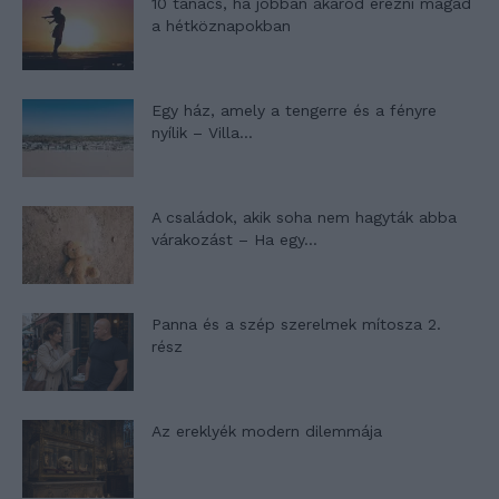
10 tanács, ha jobban akarod érezni magad
a hétköznapokban
Egy ház, amely a tengerre és a fényre
nyílik – Villa...
A családok, akik soha nem hagyták abba
várakozást – Ha egy...
Panna és a szép szerelmek mítosza 2.
rész
Az ereklyék modern dilemmája