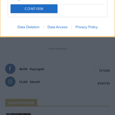
next time I comment.
CONFIRM
Notify me of follow-up comments by email.
Notify me of new posts by email.
Data Deletion
Data Access
Privacy Policy
- Advertisement -
46,301
Rajongók
TETSZIK
13,262
Követő
KÖVETÉS
LEGFRISSEBB