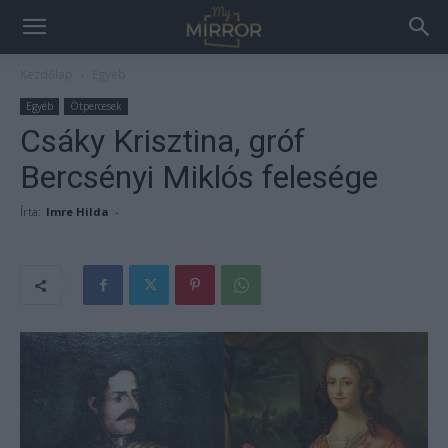
Kezdőlap
Egyéb
Egyéb
Ötpercesek
Csáky Krisztina, gróf
Bercsényi Miklós felesége
Írta:
Imre Hilda
-