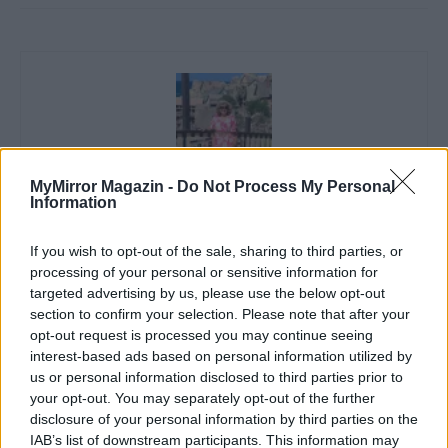
MyMirror Magazin -
Do Not Process My Personal
Information
Imre Hilda
If you wish to opt-out of the sale, sharing to third parties, or
Oktatás és nevelés területén dolgozom, de minden
processing of your personal or sensitive information for
szabadidőmben írok. Szeretek belesni a hétköznapok függönye
targeted advertising by us, please use the below opt-out
mögé és közben keresem az embert, a nőt a jól legyártott álarcok
section to confirm your selection. Please note that after your
mögött. Néha meséket is írok, de gyakrabban novellákat,
opt-out request is processed you may continue seeing
cikkeket és apró vicces történeteket.
interest-based ads based on personal information utilized by
us or personal information disclosed to third parties prior to
your opt-out. You may separately opt-out of the further
disclosure of your personal information by third parties on the
KAPCSOLÓDÓ CIKKEK
TÖBB A SZERZŐTŐL
IAB’s list of downstream participants. This information may