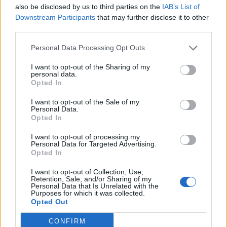
also be disclosed by us to third parties on the
IAB’s List of
Downstream Participants
that may further disclose it to other
Pedig szóltam… – Miért nem hiszünk a
third parties.
nőknek, amikor segítséget kérnek?
Personal Data Processing Opt Outs
I want to opt-out of the Sharing of my
Elyna Robbs: Adéle és az örökölt
personal data.
árnyak 13. rész
Opted In
I want to opt-out of the Sale of my
Personal Data.
A világ legismertebb ruhái
Opted In
I want to opt-out of processing my
Personal Data for Targeted Advertising.
Opted In
I want to opt-out of Collection, Use,
Retention, Sale, and/or Sharing of my
Personal Data that Is Unrelated with the
Purposes for which it was collected.
HOZZÁSZÓLOK A CIKKHEZ
Opted Out
CONFIRM