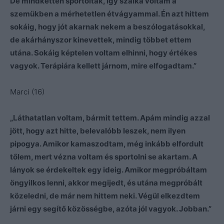
De mindketten sportoltak, így szálka voltam a
szemükben a mérhetetlen étvágyammal. Én azt hittem
sokáig, hogy jót akarnak nekem a beszólogatásokkal,
de akárhányszor kinevettek, mindig többet ettem
utána. Sokáig képtelen voltam elhinni, hogy értékes
vagyok. Terápiára kellett járnom, mire elfogadtam.”
Marci (16)
„Láthatatlan voltam, bármit tettem. Apám mindig azzal
jött, hogy azt hitte, belevalóbb leszek, nem ilyen
pipogya. Amikor kamaszodtam, még inkább elfordult
tőlem, mert vézna voltam és sportolni se akartam. A
lányok se érdekeltek egy ideig. Amikor megpróbáltam
öngyilkos lenni, akkor megijedt, és utána megpróbált
közeledni, de már nem hittem neki. Végül elkezdtem
járni egy segítő közösségbe, azóta jól vagyok. Jobban.”