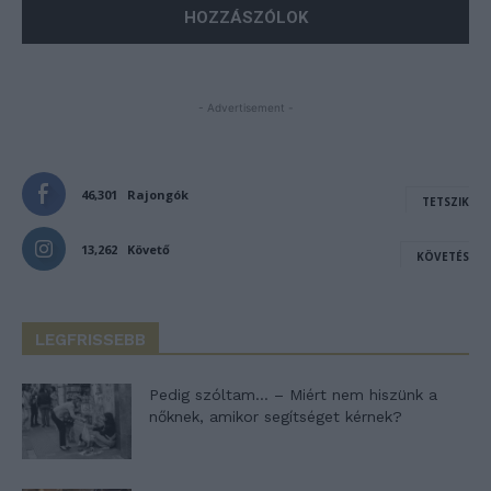
- Advertisement -
46,301
Rajongók
TETSZIK
13,262
Követő
KÖVETÉS
LEGFRISSEBB
Pedig szóltam… – Miért nem hiszünk a
nőknek, amikor segítséget kérnek?