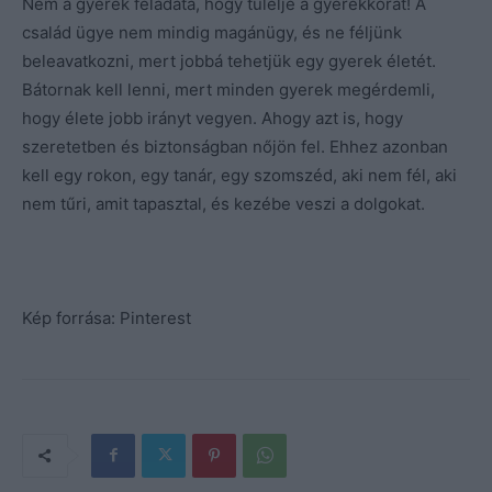
Nem a gyerek feladata, hogy túlélje a gyerekkorát! A
család ügye nem mindig magánügy, és ne féljünk
beleavatkozni, mert jobbá tehetjük egy gyerek életét.
Bátornak kell lenni, mert minden gyerek megérdemli,
hogy élete jobb irányt vegyen. Ahogy azt is, hogy
szeretetben és biztonságban nőjön fel. Ehhez azonban
kell egy rokon, egy tanár, egy szomszéd, aki nem fél, aki
nem tűri, amit tapasztal, és kezébe veszi a dolgokat.
Kép forrása: Pinterest