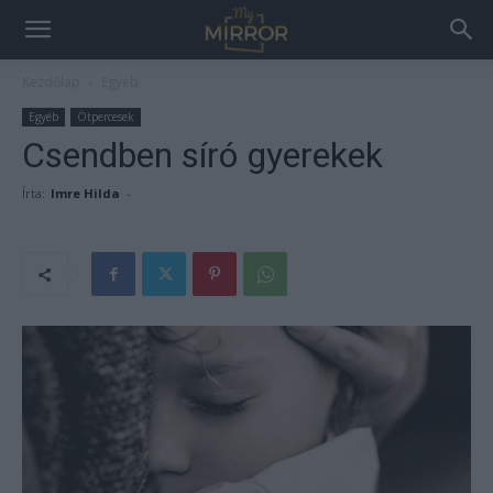
Kezdőlap
Egyéb
Egyéb
Ötpercesek
Csendben síró gyerekek
Írta:
Imre Hilda
-