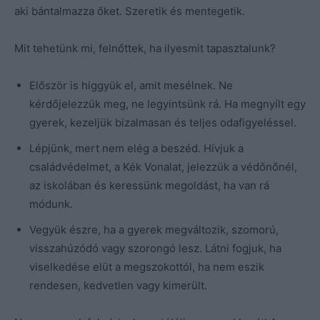
aki bántalmazza őket. Szeretik és mentegetik.
Mit tehetünk mi, felnőttek, ha ilyesmit tapasztalunk?
Először is higgyük el, amit mesélnek. Ne
kérdőjelezzük meg, ne legyintsünk rá. Ha megnyílt egy
gyerek, kezeljük bizalmasan és teljes odafigyeléssel.
Lépjünk, mert nem elég a beszéd. Hívjuk a
családvédelmet, a Kék Vonalat, jelezzük a védőnőnél,
az iskolában és keressünk megoldást, ha van rá
módunk.
Vegyük észre, ha a gyerek megváltozik, szomorú,
visszahúzódó vagy szorongó lesz. Látni fogjuk, ha
viselkedése elüt a megszokottól, ha nem eszik
rendesen, kedvetlen vagy kimerült.