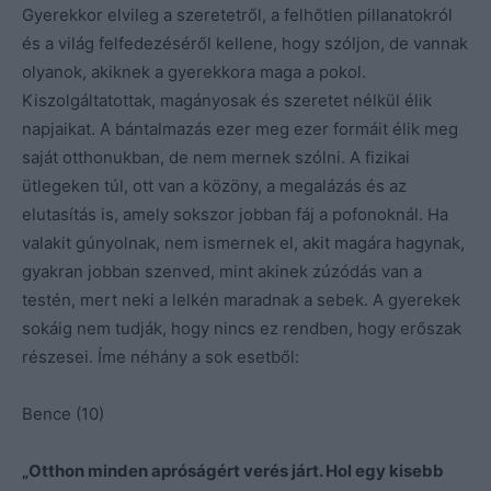
Gyerekkor elvileg a szeretetről, a felhőtlen pillanatokról
és a világ felfedezéséről kellene, hogy szóljon, de vannak
olyanok, akiknek a gyerekkora maga a pokol.
Kiszolgáltatottak, magányosak és szeretet nélkül élik
napjaikat. A bántalmazás ezer meg ezer formáit élik meg
saját otthonukban, de nem mernek szólni. A fizikai
ütlegeken túl, ott van a közöny, a megalázás és az
elutasítás is, amely sokszor jobban fáj a pofonoknál. Ha
valakit gúnyolnak, nem ismernek el, akit magára hagynak,
gyakran jobban szenved, mint akinek zúzódás van a
testén, mert neki a lelkén maradnak a sebek. A gyerekek
sokáig nem tudják, hogy nincs ez rendben, hogy erőszak
részesei. Íme néhány a sok esetből:
Bence (10)
„Otthon minden apróságért verés járt. Hol egy kisebb