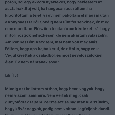
pofon, hol egy akkora nyakleves, hogy nekiestem az
asztalnak. Baj volt, ha hangosan beszéltem, ha
kiborítottam a tejet, vagy nem pakoltam el magam után
a konyhaasztalról. Sokáig nem tűnt fel senkinek, én meg
nem mondtam. Először a tesitanárom kérdezett rá, hogy
mitől mozgok nehézkesen, de nem akartam válaszolni.
Amikor beszélni kezdtem, már nem volt megállás.
Féltem, hogy apa bajba kerül, de attól is, hogy én is.
Végül kivettek a családból, és most nevelőszülőknél
élek. Ők nem bántanak sose.”
Lili (13)
Mindig azt hallottam otthon, hogy béna vagyok, hogy
nem viszem semmire. Nem vertek meg, csak
gúnyolódtak rajtam. Persze azt se hagyták ki a szüleim,
hogy kövér vagyok, pedig nem voltam, legfeljebb dundi.