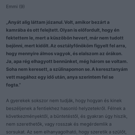
Emmi (9)
„Anyát alig láttam józanul. Volt, amikor bezárt a
kamrába és ott felejtett. Olyan is előfordult, hogy én
fektettem le, mert a küszöbön hevert, már nem tudott
bejönni, mert kidőlt. Az osztályfőnököm figyelt fel arra,
hogy mennyire álmos vagyok, és elalszom az órákon.
Ja, apa rég elhagyott bennünket, még három se voltam.
Soha nem keresett, a szülinapomon se. A keresztanyám
vett magához egy idő után, anya szerintem fel se
fogta.”
A gyerekek sokszor nem tudják, hogy hogyan és kinek
beszéljenek a fentiekhez hasonló helyzetekről. Félnek a
következményektől, a büntetéstől, és gyakran úgy hiszik,
nem szerethetők, vagy rosszak és megérdemlik a
sorsukat. Az sem elhanyagolható, hogy szeretik a szülőt,