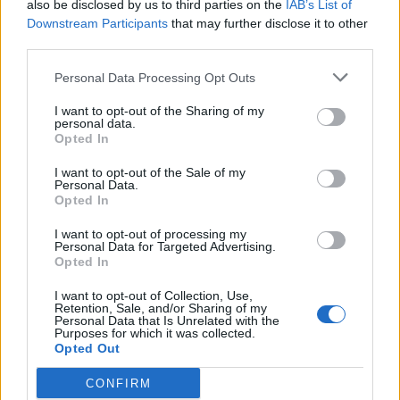
also be disclosed by us to third parties on the
IAB’s List of
Downstream Participants
that may further disclose it to other
third parties.
Pedig szóltam… – Miért nem hiszünk a
nőknek, amikor segítséget kérnek?
Personal Data Processing Opt Outs
I want to opt-out of the Sharing of my
personal data.
A legidegesítőbb kifejezések laza
Opted In
gyűjteménye
I want to opt-out of the Sale of my
Personal Data.
Opted In
Elyna Robbs: Adéle és az örökölt árnyak
I want to opt-out of processing my
13. rész
Personal Data for Targeted Advertising.
Opted In
I want to opt-out of Collection, Use,
Woody Allen megosztó zsenialitása
Retention, Sale, and/or Sharing of my
Personal Data that Is Unrelated with the
Purposes for which it was collected.
Opted Out
CONFIRM
A világ legismertebb ruhái