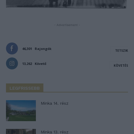
- Advertisement -
46,301
Rajongók
TETSZIK
13,262
Követő
KÖVETÉS
LEGFRISSEBB
Minka 14. rész
Minka 13. rész