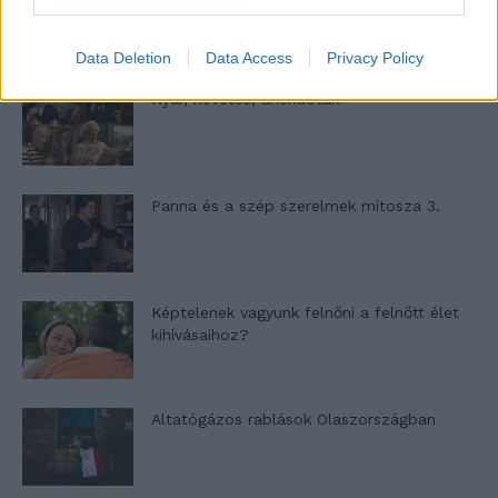
Data Deletion
Data Access
Privacy Policy
Nyár, nevetés, anekdoták
Panna és a szép szerelmek mítosza 3.
Képtelenek vagyunk felnőni a felnőtt élet
kihívásaihoz?
Altatógázos rablások Olaszországban