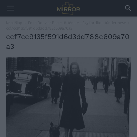
Kezdőlap
Edith Bouvier Beale története – Egy fordított tündérmese
ccf7cc9135f591d6d3dd788c609a70a3
ccf7cc9135f591d6d3dd788c609a70
a3