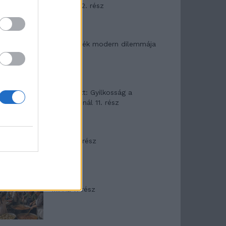
mítosza 2. rész
Az ereklyék modern dilemmája
T. Barnett: Gyilkosság a
Garda-tónál 11. rész
Minka 8. rész
Minka 7. rész