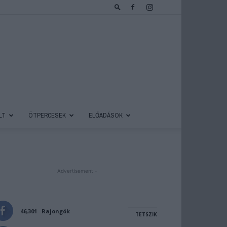
LT
ÖTPERCESEK
ELŐADÁSOK
- Advertisement -
46,301
Rajongók
TETSZIK