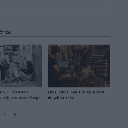
ZŐTŐL
tam… – Miért nem
Elyna Robbs: Adéle és az örökölt
őknek, amikor segítséget
árnyak 13. rész