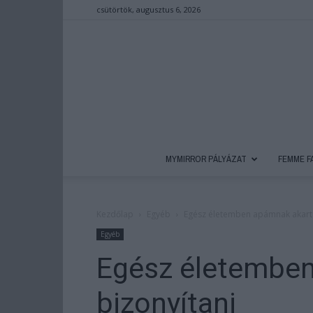
csütörtök, augusztus 6, 2026
MYMIRROR PÁLYÁZAT
FEMME F
Kezdőlap
Egyéb
Egész életemben apámnak akart
Egyéb
Egész életembe
bizonyítani