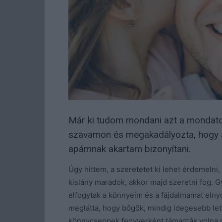
Már ki tudom mondani azt a mondatot
szavamon és megakadályozta, hogy a
apámnak akartam bizonyítani.
Úgy hittem, a szeretetet ki lehet érdemelni
kislány maradok, akkor majd szeretni fog. G
elfogytak a könnyeim és a fájdalmamat eln
meglátta, hogy bőgök, mindig idegesebb let
könnycseppek fegyverként támadták volna 