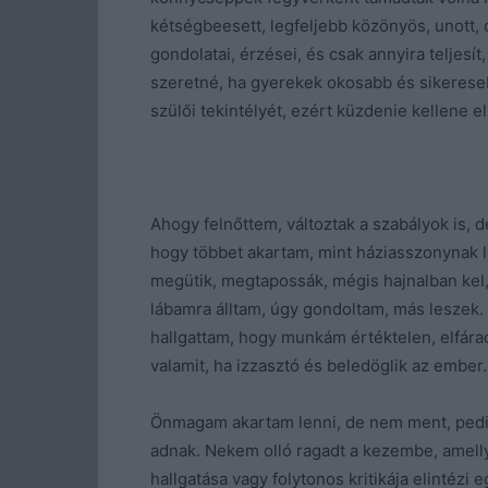
kétségbeesett, legfeljebb közönyös, unott,
gondolatai, érzései, és csak annyira teljes
szeretné, ha gyerekek okosabb és sikereseb
szülői tekintélyét, ezért küzdenie kellene el
Ahogy felnőttem, változtak a szabályok is, de
hogy többet akartam, mint háziasszonynak len
megütik, megtapossák, mégis hajnalban kel, 
lábamra álltam, úgy gondoltam, más leszek
hallgattam, hogy munkám értéktelen, elfára
valamit, ha izzasztó és beledöglik az ember
Önmagam akartam lenni, de nem ment, pedig
adnak. Nekem olló ragadt a kezembe, amell
hallgatása vagy folytonos kritikája elintézi