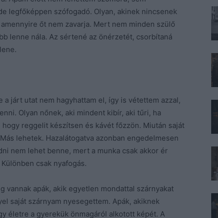
 de legfőképpen szófogadó. Olyan, akinek nincsenek
ít, amennyire őt nem zavarja. Mert nem minden szülő
b lenne nála. Az sértené az önérzetét, csorbítaná
lene.
 a járt utat nem hagyhattam el, így is vétettem azzal,
ni. Olyan nőnek, aki mindent kibír, aki tűri, ha
hogy reggelit készítsen és kávét főzzön. Miután saját
. Más lehetek. Hazalátogatva azonban engedelmesen
dni nem lehet benne, mert a munka csak akkor ér
. Különben csak nyafogás.
 vannak apák, akik egyetlen mondattal szárnyakat
yel saját szárnyam nyesegettem. Apák, akiknek
 egy életre a gyerekük önmagáról alkotott képét. A