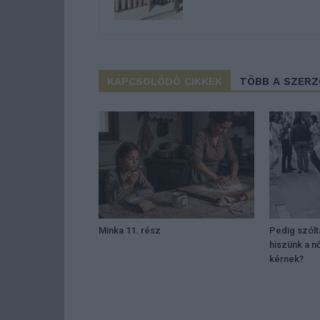
KAPCSOLÓDÓ CIKKEK
TÖBB A SZER
Minka 11. rész
Pedig szól
hiszünk a n
kérnek?