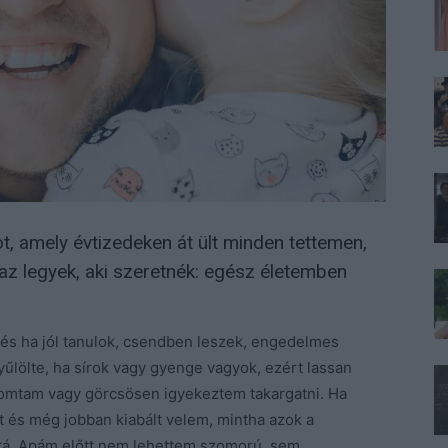
, amely évtizedeken át ült minden tettemen,
z legyek, aki szeretnék: egész életemben
, és ha jól tanulok, csendben leszek, engedelmes
yűlölte, ha sírok vagy gyenge vagyok, ezért lassan
yomtam vagy görcsösen igyekeztem takargatni. Ha
t és még jobban kiabált velem, mintha azok a
rá. Apám előtt nem lehettem szomorú, sem