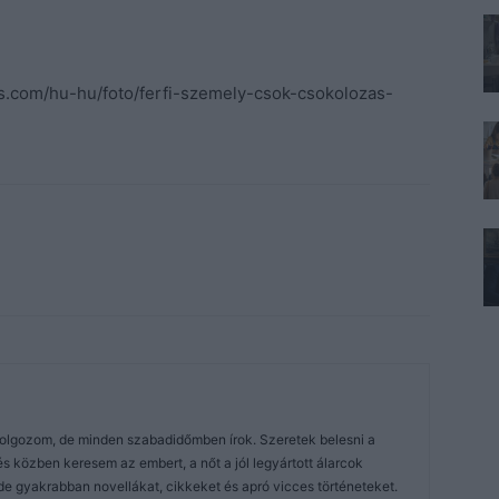
els.com/hu-hu/foto/ferfi-szemely-csok-csokolozas-
dolgozom, de minden szabadidőmben írok. Szeretek belesni a
közben keresem az embert, a nőt a jól legyártott álarcok
de gyakrabban novellákat, cikkeket és apró vicces történeteket.