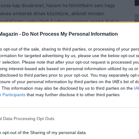
 sose kap dicséretet, hanem ha felnőttként sem hagy
anéves emberek élnek közöttünk, akiknél minden
most büszke vagy rám? A válasz ugyanaz: csend. Futjuk
kerül. A legszomorúbb mindebben, hogy már nem az apa
Magazin -
Do Not Process My Personal Information
gyerek, akit nem szerettek vagy nem úgy szerettek,
ezében, vagy diplomával, az első könyvével, fizetésével
to opt-out of the sale, sharing to third parties, or processing of your per
gy kimondja valaki, hogy jó, hogy értékes.
formation for targeted advertising by us, please use the below opt-out s
r selection. Please note that after your opt-out request is processed y
eing interest-based ads based on personal information utilized by us or
k ezt kimondani. Azért, mert ők se kapták meg soha.
disclosed to third parties prior to your opt-out. You may separately opt-
tovább. Nem mentegetni akarom apámat, de tudom,
losure of your personal information by third parties on the IAB’s list of
lála után értettem meg, hogy a az irányítást ki kell
. This information may also be disclosed by us to third parties on the
IA
Participants
that may further disclose it to other third parties.
e már biztosan érzem, hogy nem azért vagyok, hogy
egy ideig nem tudtam felszabadulni, gyötörtem magam
l Data Processing Opt Outs
vek, megkaptam a várva várt szabadságot. Kimondani se
o opt-out of the Sharing of my personal data.
zületettem én. Én, aki már tud sírni, aki mer hibázni,