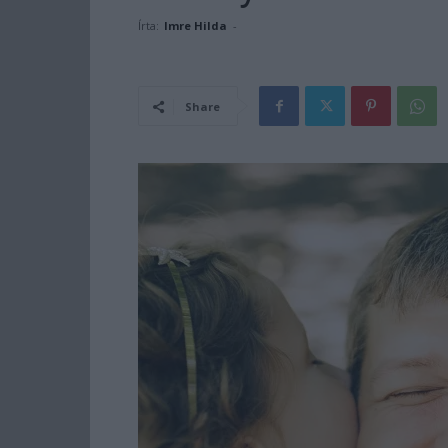
Írta:
Imre Hilda
-
Share