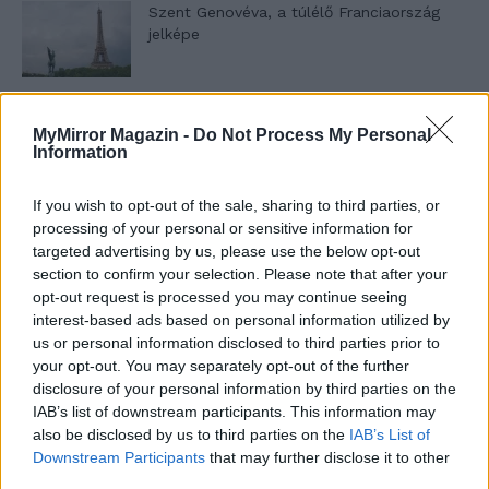
Szent Genovéva, a túlélő Franciaország
jelképe
Minka 12. rész
MyMirror Magazin -
Do Not Process My Personal
Information
If you wish to opt-out of the sale, sharing to third parties, or
Minka 11. rész
processing of your personal or sensitive information for
targeted advertising by us, please use the below opt-out
section to confirm your selection. Please note that after your
opt-out request is processed you may continue seeing
interest-based ads based on personal information utilized by
T. szereti a fiatal lányokat 14. rész
us or personal information disclosed to third parties prior to
your opt-out. You may separately opt-out of the further
disclosure of your personal information by third parties on the
IAB’s list of downstream participants. This information may
Pedig szóltam… – Miért nem hiszünk a
also be disclosed by us to third parties on the
IAB’s List of
nőknek, amikor segítséget kérnek?
Downstream Participants
that may further disclose it to other
third parties.