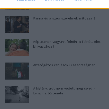
Panna és a szép szerelmek mítosza 3.
Képtelenek vagyunk felnőni a felnőtt élet
kihívásaihoz?
Altatógázos rablások Olaszországban
A kislány, akit nem védett meg senki –
Lyhanna története