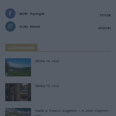
46,301
Rajongók
TETSZIK
13,262
Követő
KÖVETÉS
LEGFRISSEBB
Minka 14. rész
Minka 13. rész
Halál a Tresco-szigeten – A Josh Clayton-
ügy