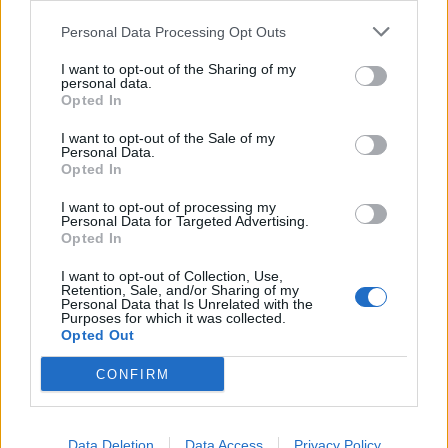
Personal Data Processing Opt Outs
A legidegesítőbb kifejezések laza
gyűjteménye
I want to opt-out of the Sharing of my
personal data.
Opted In
I want to opt-out of the Sale of my
Elyna Robbs: Adéle és az örökölt árnyak
Personal Data.
13. rész
Opted In
I want to opt-out of processing my
Personal Data for Targeted Advertising.
Woody Allen megosztó zsenialitása
Opted In
I want to opt-out of Collection, Use,
Retention, Sale, and/or Sharing of my
Personal Data that Is Unrelated with the
Purposes for which it was collected.
A világ legismertebb ruhái
Opted Out
CONFIRM
Nyár, nevetés, anekdoták
Data Deletion
Data Access
Privacy Policy