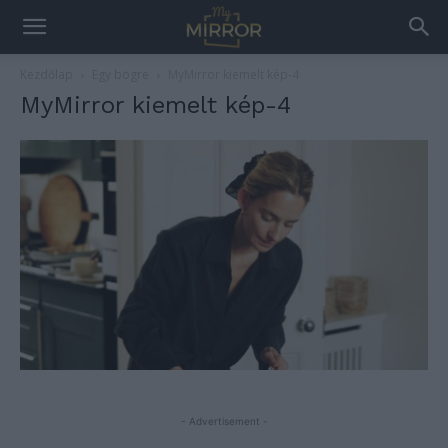
Kezdőlap
Egy bögre
MyMirror kiemelt kép-4
MyMirror kiemelt kép-4
- Advertisement -