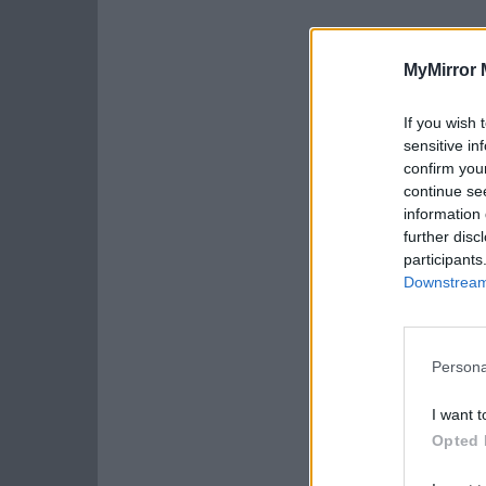
MyMirror 
If you wish 
sensitive in
confirm you
continue se
information 
further disc
participants
Downstream 
Persona
I want t
Opted 