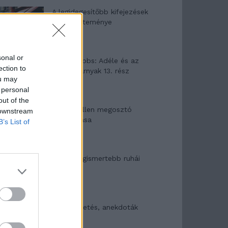
A legidegesítőbb kifejezések
laza gyűjteménye
sonal or
Elyna Robbs: Adéle és az
ection to
örökölt árnyak 13. rész
ou may
 personal
out of the
Woody Allen megosztó
 downstream
zsenialitása
B’s List of
A világ legismertebb ruhái
Nyár, nevetés, anekdoták