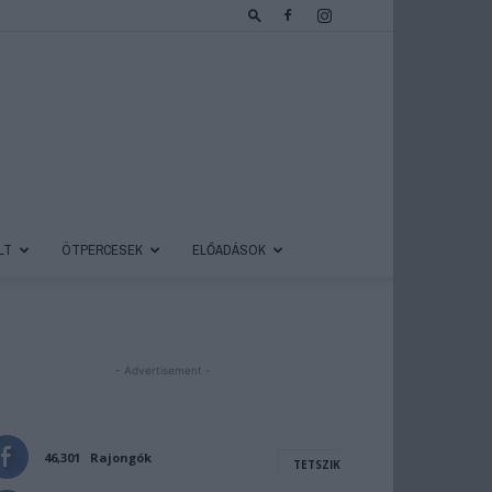
LT
ÖTPERCESEK
ELŐADÁSOK
- Advertisement -
46,301
Rajongók
TETSZIK