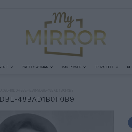
ATALE
PRETTY WOMAN
MAN POWER
FRUZSIFITT
KU
MyMirror
A08548D0-F83E-4EB8-9DBE-48BAD1B0F0B9
9DBE-48BAD1B0F0B9
Magazin