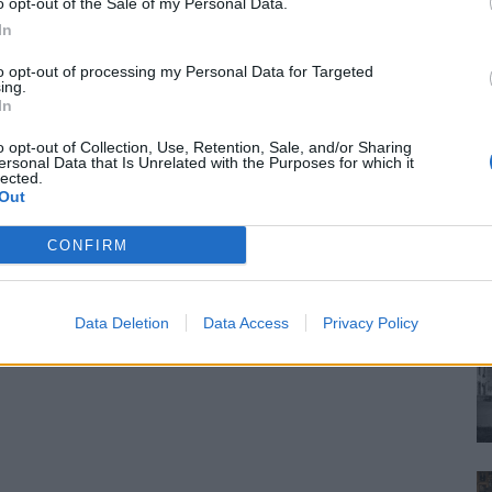
o opt-out of the Sale of my Personal Data.
In
to opt-out of processing my Personal Data for Targeted
ing.
In
o opt-out of Collection, Use, Retention, Sale, and/or Sharing
ersonal Data that Is Unrelated with the Purposes for which it
lected.
Out
CONFIRM
Data Deletion
Data Access
Privacy Policy