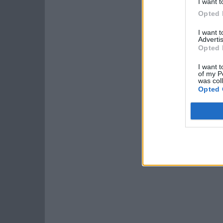
I want t
Opted 
I want 
Advertis
Opted 
I want t
of my P
was col
Opted 