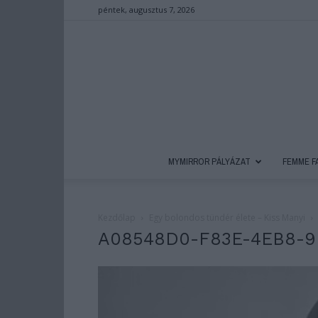
péntek, augusztus 7, 2026
MYMIRROR PÁLYÁZAT
FEMME F
Kezdőlap
Egy bolondos tündér élete – Kiss Manyi
A08548D0-F83E-4EB8-