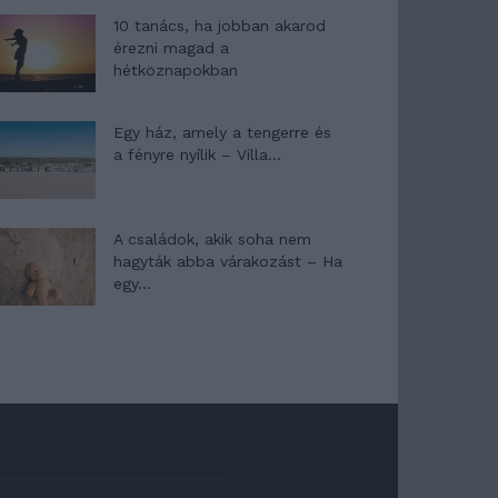
10 tanács, ha jobban akarod
érezni magad a
hétköznapokban
Egy ház, amely a tengerre és
a fényre nyílik – Villa...
A családok, akik soha nem
hagyták abba várakozást – Ha
egy...