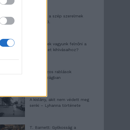
Panna és a szép szerelmek
mítosza 3.
Képtelenek vagyunk felnőni a
felnőtt élet kihívásaihoz?
Altatógázos rablások
Olaszországban
A kislány, akit nem védett meg
senki – Lyhanna története
T. Barnett: Gyilkosság a