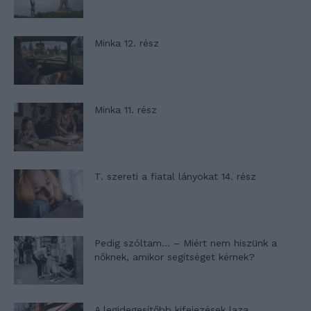
Minka 12. rész
Minka 11. rész
T. szereti a fiatal lányokat 14. rész
Pedig szóltam… – Miért nem hiszünk a
nőknek, amikor segítséget kérnek?
A legidegesítőbb kifejezések laza