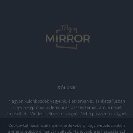
RÓLUNK
Nagyon különbözőek vagyunk, életkorban is, és életstílusban
is, így megpróbáljuk lefedni az összes témát, ami a nőket
érdekelheti. Mindent női szemszögből. Néha pasi szemszögből.
Néha komolyan, néha szórakozva. Olvass minket, ha egy kis
Cookie-kat használunk annak érdekében, hogy weboldalunkon
kikapcsolódásra vágysz!
a lehető legjobb élményt nyújtsuk. Ha továbbra is használja ezt