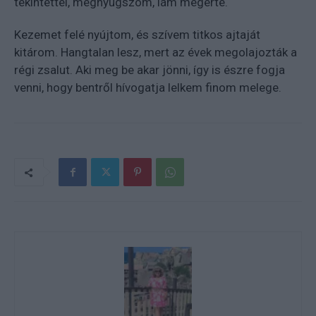
tekintettel, megnyugszom, lám megérte.
Kezemet felé nyújtom, és szívem titkos ajtaját
kitárom. Hangtalan lesz, mert az évek megolajozták a
régi zsalut. Aki meg be akar jönni, így is észre fogja
venni, hogy bentről hívogatja lelkem finom melege.