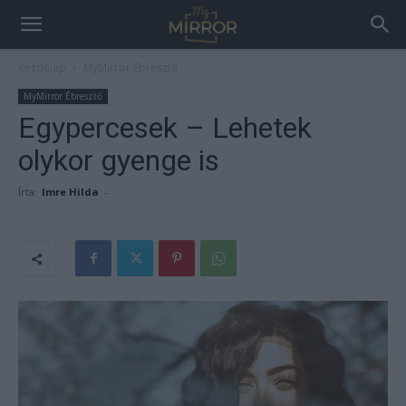
Kezdőlap
MyMirror Ébresztő
MyMirror Ébresztő
Egypercesek – Lehetek
olykor gyenge is
Írta:
Imre Hilda
-