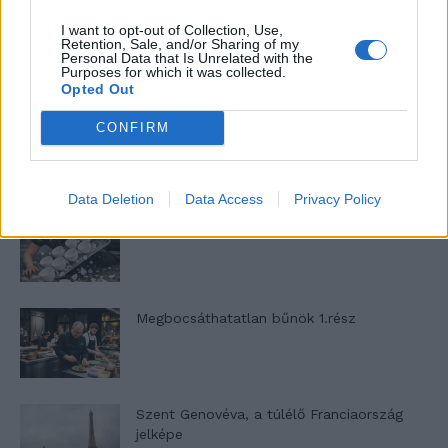
I want to opt-out of Collection, Use,
Öt másodperc
Retention, Sale, and/or Sharing of my
Personal Data that Is Unrelated with the
Purposes for which it was collected.
Opted Out
Megbocsáthatatlan bűnök 3.rész
CONFIRM
Data Deletion
Data Access
Privacy Policy
Megbocsáthatatlan bűnök 2.rész
Megbocsáthatatlan bűnök 1.rész
Szent Genovéva, a túlélő Franciaország
jelképe