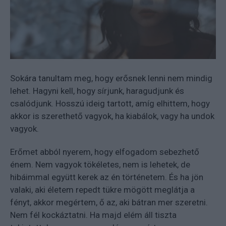
Sokára tanultam meg, hogy erősnek lenni nem mindig
lehet. Hagyni kell, hogy sírjunk, haragudjunk és
csalódjunk. Hosszú ideig tartott, amíg elhittem, hogy
akkor is szerethető vagyok, ha kiabálok, vagy ha undok
vagyok.
Erőmet abból nyerem, hogy elfogadom sebezhető
énem. Nem vagyok tökéletes, nem is lehetek, de
hibáimmal együtt kerek az én történetem. És ha jön
valaki, aki életem repedt tükre mögött meglátja a
fényt, akkor megértem, ő az, aki bátran mer szeretni.
Nem fél kockáztatni. Ha majd elém áll tiszta