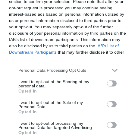
section to confirm your selection. Please note that after your
46,301
Rajongók
TETSZIK
opt-out request is processed you may continue seeing
interest-based ads based on personal information utilized by
13,262
Követő
KÖVETÉS
us or personal information disclosed to third parties prior to
your opt-out. You may separately opt-out of the further
disclosure of your personal information by third parties on the
IAB’s list of downstream participants. This information may
LEGFRISSEBB
also be disclosed by us to third parties on the
IAB’s List of
Downstream Participants
that may further disclose it to other
Minka 14. rész
third parties.
Personal Data Processing Opt Outs
I want to opt-out of the Sharing of my
personal data.
Minka 13. rész
Opted In
I want to opt-out of the Sale of my
Personal Data.
Opted In
Halál a Tresco-szigeten – A Josh Clayton-
ügy
I want to opt-out of processing my
Personal Data for Targeted Advertising.
Opted In