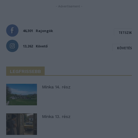
- Advertisement -
46,301
Rajongók
TETSZIK
13,262
Követő
KÖVETÉS
LEGFRISSEBB
Minka 14. rész
Minka 13. rész