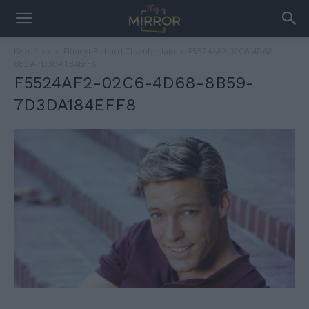
Kezdőlap
Elhunyt Richard Chamberlain
F5524AF2-02C6-4D68-
8B59-7D3DA184EFF8
F5524AF2-02C6-4D68-8B59-
7D3DA184EFF8