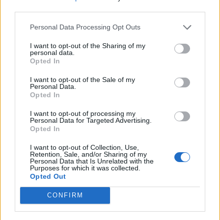
nőknek, amikor segítséget kérnek?
third parties.
Personal Data Processing Opt Outs
A legidegesítőbb kifejezések laza
I want to opt-out of the Sharing of my
personal data.
gyűjteménye
Opted In
I want to opt-out of the Sale of my
Personal Data.
Elyna Robbs: Adéle és az örökölt árnyak
Opted In
13. rész
I want to opt-out of processing my
Personal Data for Targeted Advertising.
Opted In
Woody Allen megosztó zsenialitása
I want to opt-out of Collection, Use,
Retention, Sale, and/or Sharing of my
Personal Data that Is Unrelated with the
Purposes for which it was collected.
Opted Out
A világ legismertebb ruhái
CONFIRM