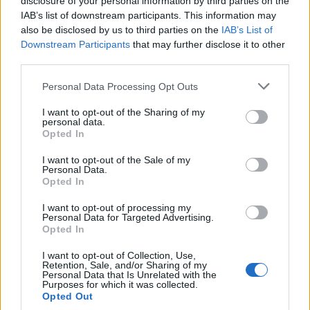
disclosure of your personal information by third parties on the
IAB’s list of downstream participants. This information may
T. szereti a fiatal lányokat 14. rész
also be disclosed by us to third parties on the
IAB’s List of
Downstream Participants
that may further disclose it to other
third parties.
Personal Data Processing Opt Outs
Pedig szóltam… – Miért nem hiszünk a
nőknek, amikor segítséget kérnek?
I want to opt-out of the Sharing of my
personal data.
Opted In
A legidegesítőbb kifejezések laza
I want to opt-out of the Sale of my
Personal Data.
gyűjteménye
Opted In
I want to opt-out of processing my
Personal Data for Targeted Advertising.
Elyna Robbs: Adéle és az örökölt árnyak
Opted In
13. rész
I want to opt-out of Collection, Use,
Retention, Sale, and/or Sharing of my
Personal Data that Is Unrelated with the
Purposes for which it was collected.
Woody Allen megosztó zsenialitása
Opted Out