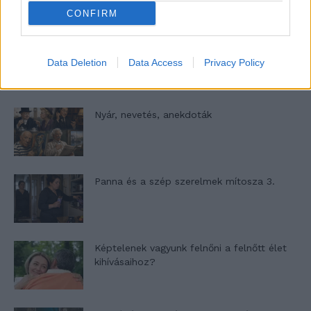
CONFIRM
A világ legismertebb ruhái
Data Deletion
Data Access
Privacy Policy
Nyár, nevetés, anekdoták
Panna és a szép szerelmek mítosza 3.
Képtelenek vagyunk felnőni a felnőtt élet
kihívásaihoz?