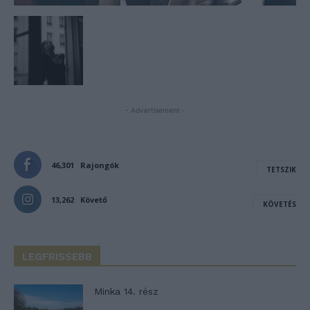
- Advertisement -
46,301
Rajongók
TETSZIK
13,262
Követő
KÖVETÉS
LEGFRISSEBB
Minka 14. rész