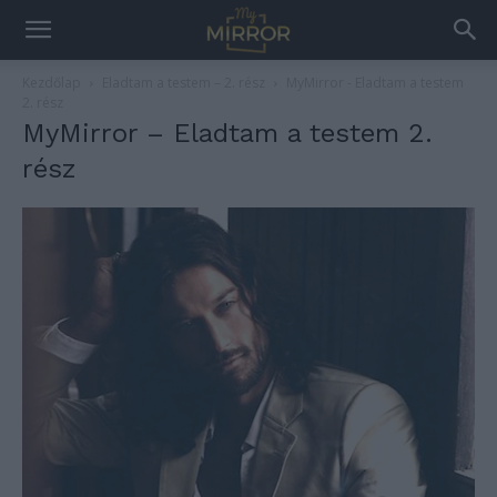
Kezdőlap
Eladtam a testem – 2. rész
MyMirror - Eladtam a testem
2. rész
MyMirror – Eladtam a testem 2.
rész