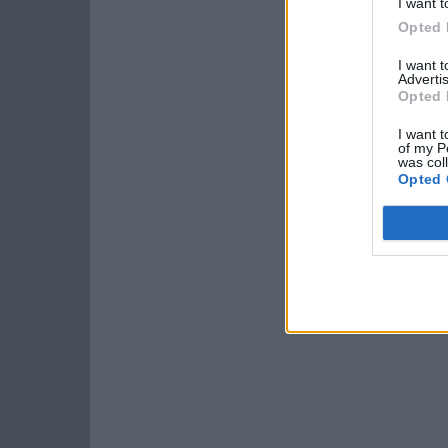
I want t
Opted 
I want 
Advertis
Opted 
I want t
of my P
was col
Opted 