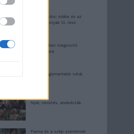
Elyna Robbs: Adéle és az
örökölt árnyak 13. rész
Woody Allen megosztó
zsenialitása
A világ legismertebb ruhái
Nyár, nevetés, anekdoták
Panna és a szép szerelmek