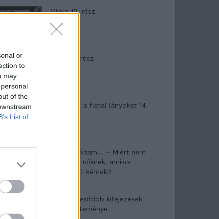
Minka 12. rész
sonal or
Minka 11. rész
ection to
ou may
 personal
out of the
T. szereti a fiatal lányokat 14.
 downstream
rész
B’s List of
Pedig szóltam… – Miért nem
hiszünk a nőknek, amikor
segítséget kérnek?
A legidegesítőbb kifejezések
laza gyűjteménye