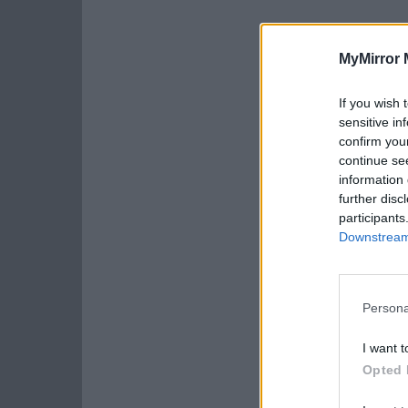
MyMirror 
If you wish 
sensitive in
confirm you
continue se
information 
further disc
participants
Downstream 
Persona
I want t
Opted 