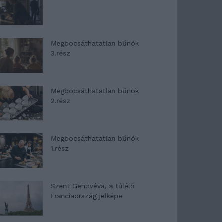
Megbocsáthatatlan bűnök
3.rész
Megbocsáthatatlan bűnök
2.rész
Megbocsáthatatlan bűnök
1.rész
Szent Genovéva, a túlélő
Franciaország jelképe