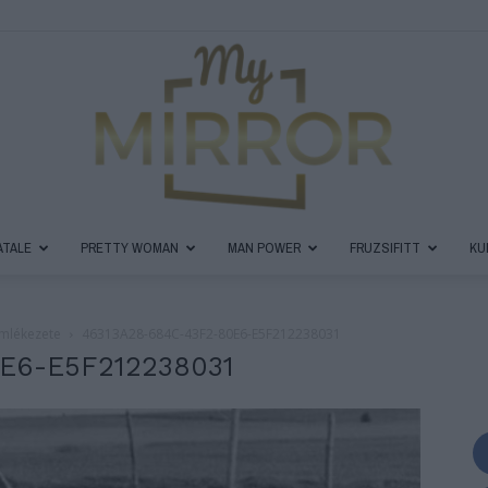
ATALE
PRETTY WOMAN
MAN POWER
FRUZSIFITT
KU
MyMirror
emlékezete
46313A28-684C-43F2-80E6-E5F212238031
E6-E5F212238031
Magazin