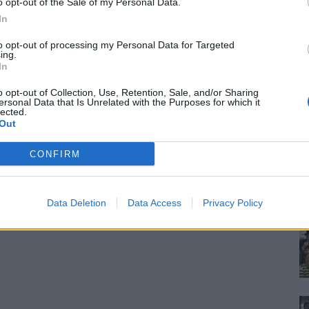
o opt-out of the Sale of my Personal Data.
In
to opt-out of processing my Personal Data for Targeted
ing.
In
o opt-out of Collection, Use, Retention, Sale, and/or Sharing
ersonal Data that Is Unrelated with the Purposes for which it
lected.
Out
CONFIRM
Data Deletion
Data Access
Privacy Policy