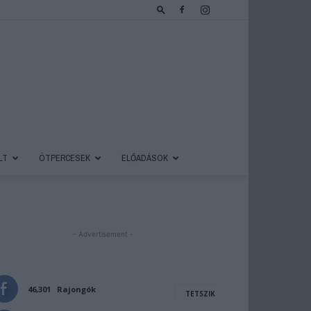
LT
ÖTPERCESEK
ELŐADÁSOK
- Advertisement -
46,301
Rajongók
TETSZIK