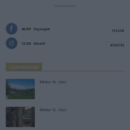
- Advertisement -
46,301
Rajongók
TETSZIK
13,262
Követő
KÖVETÉS
LEGFRISSEBB
Minka 14. rész
Minka 13. rész