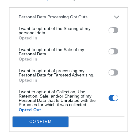
nőknek, amikor segítséget kérnek?
third parties.
Personal Data Processing Opt Outs
A legidegesítőbb kifejezések laza
I want to opt-out of the Sharing of my
personal data.
gyűjteménye
Opted In
I want to opt-out of the Sale of my
Personal Data.
Elyna Robbs: Adéle és az örökölt árnyak
Opted In
13. rész
I want to opt-out of processing my
Personal Data for Targeted Advertising.
Opted In
Woody Allen megosztó zsenialitása
I want to opt-out of Collection, Use,
Retention, Sale, and/or Sharing of my
Personal Data that Is Unrelated with the
Purposes for which it was collected.
Opted Out
A világ legismertebb ruhái
CONFIRM