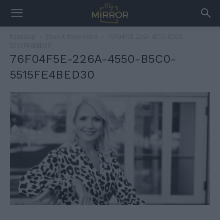
Kezdőlap
Elhunyt Bényi Ildikó
76F04F5E-226A-4550-B5C0-
5515FE4BED30
76F04F5E-226A-4550-B5C0-
5515FE4BED30