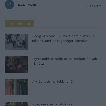
13,262
Követő
KÖVETÉS
LEGFRISSEBB
Pedig szóltam… – Miért nem hiszünk a
nőknek, amikor segítséget kérnek?
Elyna Robbs: Adéle és az örökölt árnyak
13. rész
A világ legismertebb ruhái
Nyár, nevetés, anekdoták