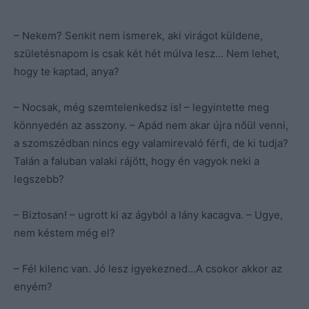
– Nekem? Senkit nem ismerek, aki virágot küldene,
születésnapom is csak két hét múlva lesz… Nem lehet,
hogy te kaptad, anya?
– Nocsak, még szemtelenkedsz is! – legyintette meg
könnyedén az asszony. – Apád nem akar újra nőül venni,
a szomszédban nincs egy valamirevaló férfi, de ki tudja?
Talán a faluban valaki rájött, hogy én vagyok neki a
legszebb?
– Biztosan! – ugrott ki az ágyból a lány kacagva. – Ugye,
nem késtem még el?
– Fél kilenc van. Jó lesz igyekezned…A csokor akkor az
enyém?