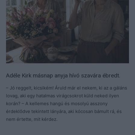
Adéle Kirk másnap anyja hívó szavára ébredt.
– Jó reggelt, kicsikém! Áruld már el nekem, ki az a gáláns
lovag, aki egy hatalmas virágcsokrot küld neked ilyen
korán? – A kellemes hangú és mosolyú asszony
érdeklődve tekintett lányára, aki kócosan bámult rá, és
nem értette, mit kérdez.