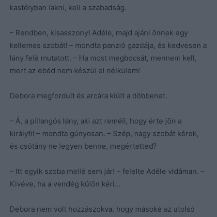
kastélyban lakni, kell a szabadság.
– Rendben, kisasszony! Adéle, majd ajánl önnek egy
kellemes szobát! – mondta panzió gazdája, és kedvesen a
lány felé mutatott. – Ha most megbocsát, mennem kell,
mert az ebéd nem készül el nélkülem!
Debora megfordult és arcára kiült a döbbenet.
– Á, a pillangós lány, aki azt reméli, hogy érte jön a
királyfi! – mondta gúnyosan. – Szép, nagy szobát kérek,
és csótány ne legyen benne, megértetted?
– Itt egyik szoba mellé sem jár! – felelte Adéle vidáman. –
Kivéve, ha a vendég külön kéri…
Debora nem volt hozzászokva, hogy másoké az utolsó