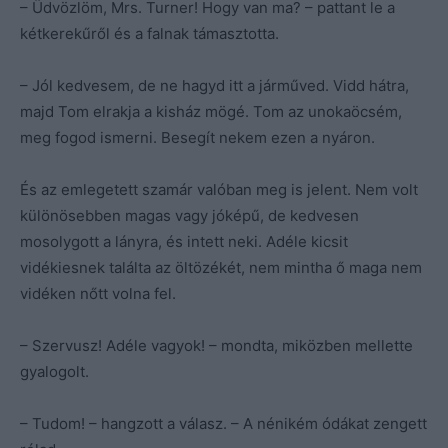
– Üdvözlöm, Mrs. Turner! Hogy van ma? – pattant le a
kétkerekűről és a falnak támasztotta.
– Jól kedvesem, de ne hagyd itt a járműved. Vidd hátra,
majd Tom elrakja a kisház mögé. Tom az unokaöcsém,
meg fogod ismerni. Besegít nekem ezen a nyáron.
És az emlegetett szamár valóban meg is jelent. Nem volt
különösebben magas vagy jóképű, de kedvesen
mosolygott a lányra, és intett neki. Adéle kicsit
vidékiesnek találta az öltözékét, nem mintha ő maga nem
vidéken nőtt volna fel.
– Szervusz! Adéle vagyok! – mondta, miközben mellette
gyalogolt.
– Tudom! – hangzott a válasz. – A nénikém ódákat zengett