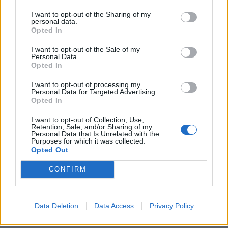
I want to opt-out of the Sharing of my
personal data.
Opted In
I want to opt-out of the Sale of my
Personal Data.
Elyna Robbs
Opted In
I want to opt-out of processing my
Personal Data for Targeted Advertising.
Opted In
KAPCSOLÓDÓ CIKKEK
TÖBB A SZERZŐTŐL
I want to opt-out of Collection, Use,
Retention, Sale, and/or Sharing of my
Personal Data that Is Unrelated with the
Pedig szóltam… – Miért nem hiszünk a
Purposes for which it was collected.
Opted Out
nőknek, amikor segítséget kérnek?
CONFIRM
Elyna Robbs: Adéle és az örökölt
árnyak 13. rész
Data Deletion
Data Access
Privacy Policy