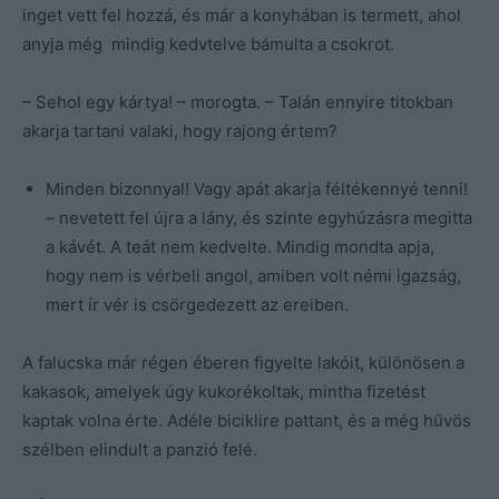
inget vett fel hozzá, és már a konyhában is termett, ahol
anyja még mindig kedvtelve bámulta a csokrot.
– Sehol egy kártya! – morogta. – Talán ennyire titokban
akarja tartani valaki, hogy rajong értem?
Minden bizonnyal! Vagy apát akarja féltékennyé tenni!
– nevetett fel újra a lány, és szinte egyhúzásra megitta
a kávét. A teát nem kedvelte. Mindig mondta apja,
hogy nem is vérbeli angol, amiben volt némi igazság,
mert ír vér is csörgedezett az ereiben.
A falucska már régen éberen figyelte lakóit, különösen a
kakasok, amelyek úgy kukorékoltak, mintha fizetést
kaptak volna érte. Adéle biciklire pattant, és a még hűvös
szélben elindult a panzió felé.