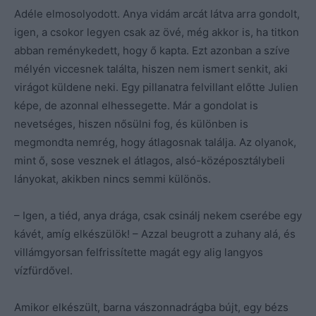
Adéle elmosolyodott. Anya vidám arcát látva arra gondolt,
igen, a csokor legyen csak az övé, még akkor is, ha titkon
abban reménykedett, hogy ő kapta. Ezt azonban a szíve
mélyén viccesnek találta, hiszen nem ismert senkit, aki
virágot küldene neki. Egy pillanatra felvillant előtte Julien
képe, de azonnal elhessegette. Már a gondolat is
nevetséges, hiszen nősülni fog, és különben is
megmondta nemrég, hogy átlagosnak találja. Az olyanok,
mint ő, sose vesznek el átlagos, alsó-középosztálybeli
lányokat, akikben nincs semmi különös.
– Igen, a tiéd, anya drága, csak csinálj nekem cserébe egy
kávét, amíg elkészülök! – Azzal beugrott a zuhany alá, és
villámgyorsan felfrissítette magát egy alig langyos
vízfürdővel.
Amikor elkészült, barna vászonnadrágba bújt, egy bézs