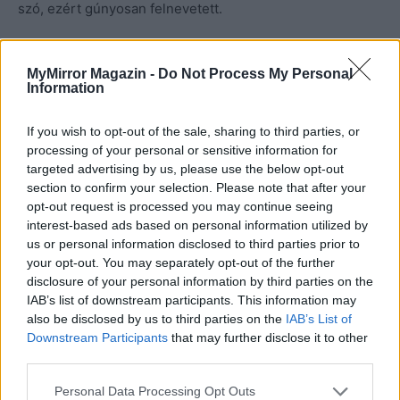
szó, ezért gúnyosan felnevetett.
– Csodás! Akkor be is költöznék ebbe a porfészekbe. – A
MyMirror Magazin -
Do Not Process My Personal
másik kinyitotta a könyvet, amelybe feljegyezte az adatait,
Information
mert hát hiába volt előtte számítógép, Mrs. Turner
ragaszkodott a hagyományokhoz. A papír elvégre mindig
If you wish to opt-out of the sale, sharing to third parties, or
is papír marad. Ám ezek a gépek…
processing of your personal or sensitive information for
targeted advertising by us, please use the below opt-out
section to confirm your selection. Please note that after your
Folytatjuk…
opt-out request is processed you may continue seeing
interest-based ads based on personal information utilized by
us or personal information disclosed to third parties prior to
your opt-out. You may separately opt-out of the further
disclosure of your personal information by third parties on the
IAB’s list of downstream participants. This information may
also be disclosed by us to third parties on the
IAB’s List of
Downstream Participants
that may further disclose it to other
third parties.
Personal Data Processing Opt Outs