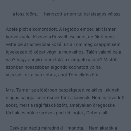
– Ha lesz időm… – hangzott a nem túl barátságos válasz.
Adéle picit elkomorodott. A legtöbb ember, akit ismer,
kedves vele. Kivéve a Russell családot, de őket nem
vette be az ismerősei közé. Ez a Tom meg cseppet sem
igyekezett jó képet vágni a munkához. Talán valami baja
van? Vagy ennyire nem találja szimpatikusnak? Mielőtt
azonban hosszabban elgondolkodhatott volna,
visszaértek a panzióhoz, ahol Tom elköszönt.
Mrs. Turner az előtérben beszélgetett valakivel, akinek
magas hangja ismerősnek tűnt a lánynak. Nem is tévedett
sokat, mert a régi falak között, amelyeken öregecske
férfiak és nők ezeréves portréi lógtak, Debora állt.
– Csak pár napig maradnék! – mondta. – Nem akarok a