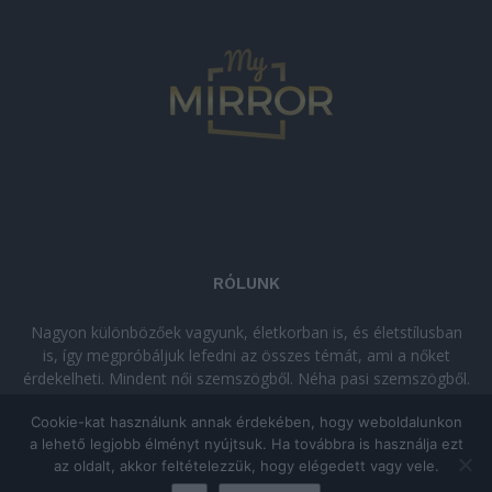
RÓLUNK
Nagyon különbözőek vagyunk, életkorban is, és életstílusban
is, így megpróbáljuk lefedni az összes témát, ami a nőket
érdekelheti. Mindent női szemszögből. Néha pasi szemszögből.
Néha komolyan, néha szórakozva. Olvass minket, ha egy kis
Cookie-kat használunk annak érdekében, hogy weboldalunkon
kikapcsolódásra vágysz!
a lehető legjobb élményt nyújtsuk. Ha továbbra is használja ezt
az oldalt, akkor feltételezzük, hogy elégedett vagy vele.
© Copyright 2026 - mymirror.hu
ADATKEZELÉSI TÁJÉKOZTATÓ
|