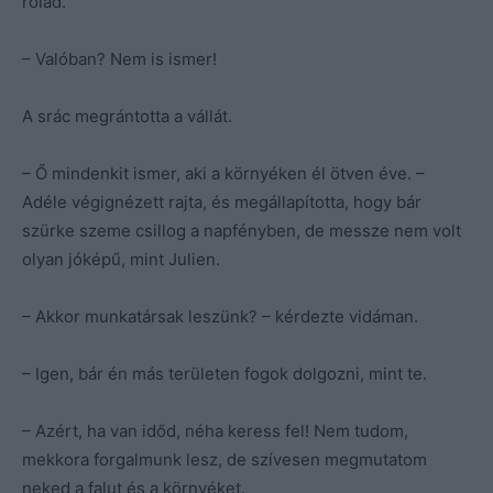
rólad.
– Valóban? Nem is ismer!
A srác megrántotta a vállát.
– Ő mindenkit ismer, aki a környéken él ötven éve. –
Adéle végignézett rajta, és megállapította, hogy bár
szürke szeme csillog a napfényben, de messze nem volt
olyan jóképű, mint Julien.
– Akkor munkatársak leszünk? – kérdezte vidáman.
– Igen, bár én más területen fogok dolgozni, mint te.
– Azért, ha van időd, néha keress fel! Nem tudom,
mekkora forgalmunk lesz, de szívesen megmutatom
neked a falut és a környéket.