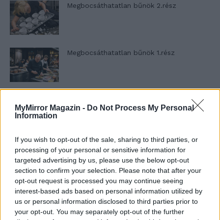
Megbocsáthatatlan bűnök 2.rész
Megbocsáthatatlan bűnök 1.rész
Szent Genovéva, a túlélő Franciaország
MyMirror Magazin -
Do Not Process My Personal
jelképe
Information
If you wish to opt-out of the sale, sharing to third parties, or
Minka 12. rész
processing of your personal or sensitive information for
targeted advertising by us, please use the below opt-out
section to confirm your selection. Please note that after your
opt-out request is processed you may continue seeing
interest-based ads based on personal information utilized by
Minka 11. rész
us or personal information disclosed to third parties prior to
your opt-out. You may separately opt-out of the further