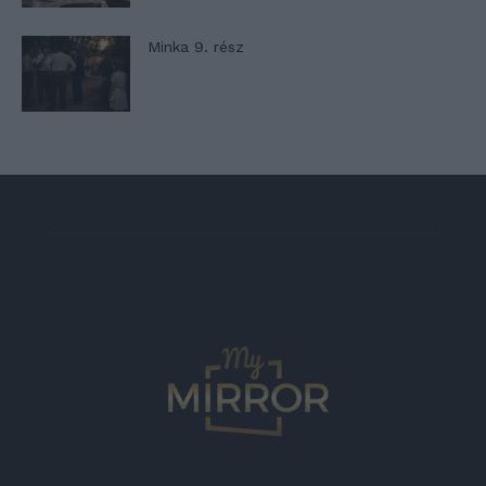
Minka 9. rész