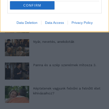
CONFIRM
A világ legismertebb ruhái
Data Deletion
Data Access
Privacy Policy
Nyár, nevetés, anekdoták
Panna és a szép szerelmek mítosza 3.
Képtelenek vagyunk felnőni a felnőtt élet
kihívásaihoz?