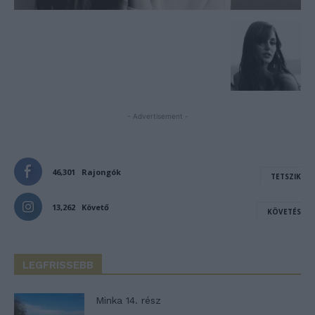
- Advertisement -
46,301
Rajongók
TETSZIK
13,262
Követő
KÖVETÉS
LEGFRISSEBB
Minka 14. rész