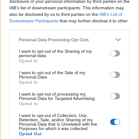
disclosure of your personal information by third parties on the
IAB’s list of downstream participants. This information may
T. szereti a fiatal lányokat 14. rész
also be disclosed by us to third parties on the
IAB’s List of
Downstream Participants
that may further disclose it to other
third parties.
Personal Data Processing Opt Outs
Pedig szóltam… – Miért nem hiszünk a
nőknek, amikor segítséget kérnek?
I want to opt-out of the Sharing of my
personal data.
Opted In
I want to opt-out of the Sale of my
A legidegesítőbb kifejezések laza
Personal Data.
gyűjteménye
Opted In
I want to opt-out of processing my
Personal Data for Targeted Advertising.
Elyna Robbs: Adéle és az örökölt árnyak
Opted In
13. rész
I want to opt-out of Collection, Use,
Retention, Sale, and/or Sharing of my
Personal Data that Is Unrelated with the
Purposes for which it was collected.
Woody Allen megosztó zsenialitása
Opted Out