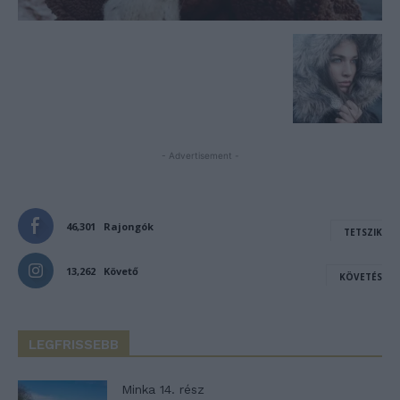
- Advertisement -
46,301
Rajongók
TETSZIK
13,262
Követő
KÖVETÉS
LEGFRISSEBB
Minka 14. rész