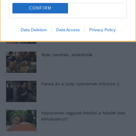
CONFIRM
A világ legismertebb ruhái
Data Deletion
Data Access
Privacy Policy
Nyár, nevetés, anekdoták
Panna és a szép szerelmek mítosza 3.
Képtelenek vagyunk felnőni a felnőtt élet
kihívásaihoz?