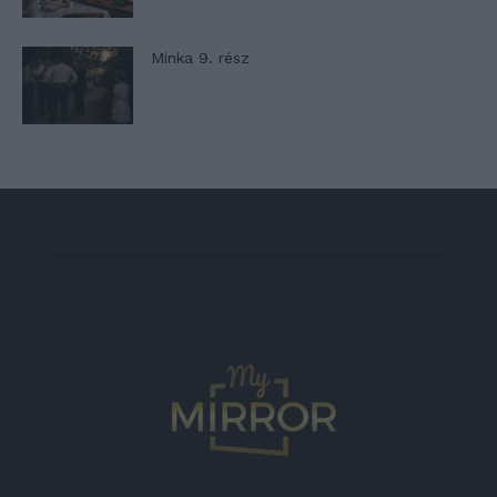
Minka 9. rész