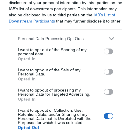
disclosure of your personal information by third parties on the
IAB’s list of downstream participants. This information may
also be disclosed by us to third parties on the
IAB’s List of
T. szereti a fiatal lányokat 14. rész
Downstream Participants
that may further disclose it to other
third parties.
Personal Data Processing Opt Outs
Pedig szóltam… – Miért nem hiszünk a
nőknek, amikor segítséget kérnek?
I want to opt-out of the Sharing of my
personal data.
Opted In
I want to opt-out of the Sale of my
A legidegesítőbb kifejezések laza
Personal Data.
gyűjteménye
Opted In
I want to opt-out of processing my
Personal Data for Targeted Advertising.
Opted In
Elyna Robbs: Adéle és az örökölt árnyak
13. rész
I want to opt-out of Collection, Use,
Retention, Sale, and/or Sharing of my
Personal Data that Is Unrelated with the
Purposes for which it was collected.
Opted Out
Woody Allen megosztó zsenialitása