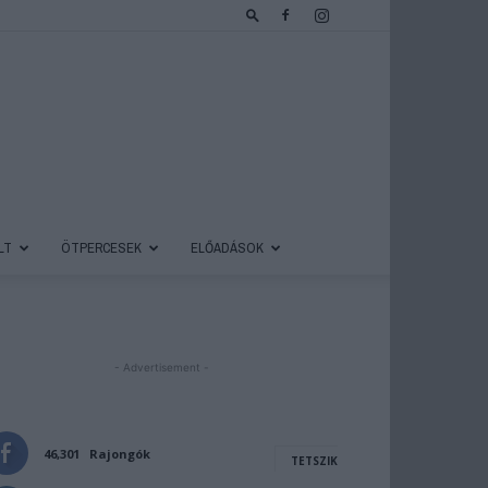
LT
ÖTPERCESEK
ELŐADÁSOK
- Advertisement -
46,301
Rajongók
TETSZIK