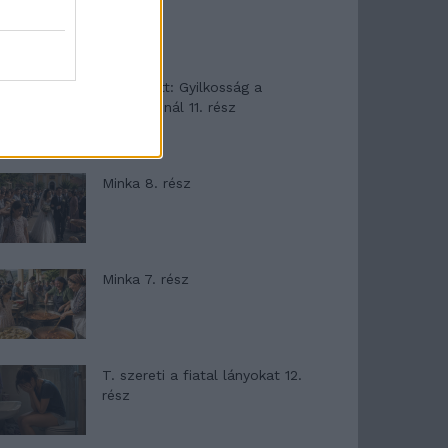
T. Barnett: Gyilkosság a
Garda-tónál 11. rész
Minka 8. rész
Minka 7. rész
T. szereti a fiatal lányokat 12.
rész