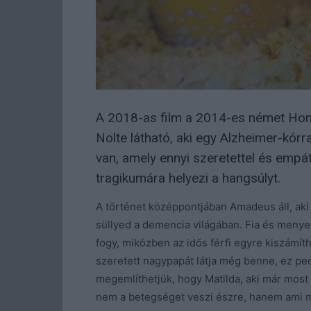
A 2018-as film a 2014-es német Hon
Nolte látható, aki egy Alzheimer-kórr
van, amely ennyi szeretettel és empá
tragikumára helyezi a hangsúlyt.
A történet középpontjában Amadeus áll, aki
süllyed a demencia világában. Fia és meny
fogy, miközben az idős férfi egyre kiszámíth
szeretett nagypapát látja még benne, ez pe
megemlíthetjük, hogy Matilda, aki már most 
nem a betegséget veszi észre, hanem ami 