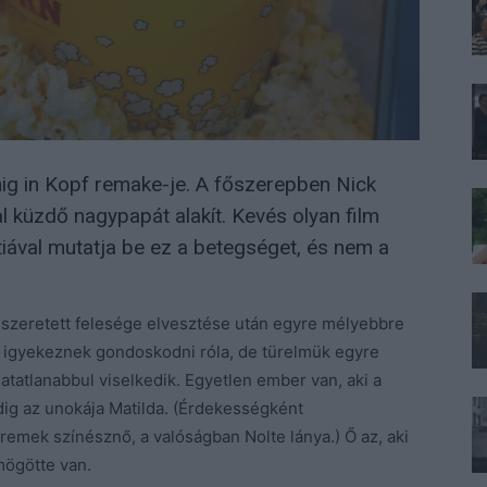
ig in Kopf remake-je. A főszerepben Nick
al küzdő nagypapát alakít. Kevés olyan film
tiával mutatja be ez a betegséget, és nem a
 szeretett felesége elvesztése után egyre mélyebbre
e igyekeznek gondoskodni róla, de türelmük egyre
atatlanabbul viselkedik. Egyetlen ember van, aki a
dig az unokája Matilda. (Érdekességként
remek színésznő, a valóságban Nolte lánya.) Ő az, aki
mögötte van.