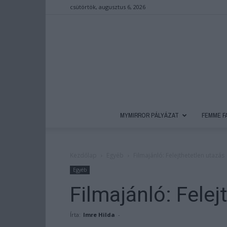
csütörtök, augusztus 6, 2026
MYMIRROR PÁLYÁZAT
FEMME F
Kezdőlap
Egyéb
Filmajánló: Felejthetetlen utazás
Egyéb
Filmajánló: Felej
Írta:
Imre Hilda
-