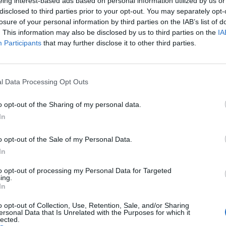
eing interest-based ads based on personal information utilized by us or
disclosed to third parties prior to your opt-out. You may separately opt-
oberts, Matt Dillon, Greta Scacchi) készült, de
losure of your personal information by third parties on the IAB’s list of
mző Hollywoodra. Ezért is hat kevésbé. Ha ettől
. This information may also be disclosed by us to third parties on the
IA
zálunk, akkor, ha nem is ötcsillagos, de négycsillagos
Participants
that may further disclose it to other third parties.
 de olyan témáról mesél, amely minden családot
l Data Processing Opt Outs
 együtt élni, megérteni, követni és elfogadni nem
t akar csak: hogy maradjon mellette valaki, aki
o opt-out of the Sharing of my personal data.
In
o opt-out of the Sale of my Personal Data.
te alakítása a nagypapa-unoka kapcsolatban mégis
In
egmutatja, hogy a felejtés történetéből lehet
to opt-out of processing my Personal Data for Targeted
ing.
In
os
o opt-out of Collection, Use, Retention, Sale, and/or Sharing
ersonal Data that Is Unrelated with the Purposes for which it
lected.