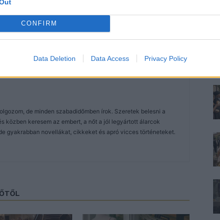
Out
CONFIRM
Data Deletion
Data Access
Privacy Policy
dolgozom, de minden szabadidőmben írok. Szeretek belesni a
közben keresem az embert, a nőt a jól legyártott álarcok
de gyakrabban novellákat, cikkeket és apró vicces történeteket.
ZŐTŐL