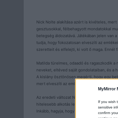
Nick Nolte alakítása azért is kivételes, mer
gesztusokkal, félbehagyott mondatokkal muta
betegség áldozatává. Játékában jelen van a
tudja, hogy fokozatosan elveszíti az emléke
szeretteit és elfelejti, ki volt ő maga. Enné
Matilda türelmes, odaadó és ragaszkodik a 
neveket, eltéved saját gondolataiban, és a 
A kislány ösztönösen megérti, hogy egy be
mert elveszíti az emlékeit.
MyMirror 
Az eredeti változat Németországban hatalma
If you wish 
hitelesebb alkotás lett, mint az amerikai vál
sensitive in
Inkább, hagyja, hogy a karakterek maguktól
confirm you