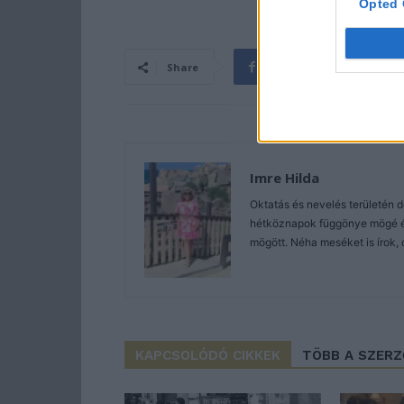
Opted 
Share
Imre Hilda
Oktatás és nevelés területén 
hétköznapok függönye mögé és 
mögött. Néha meséket is írok, 
KAPCSOLÓDÓ CIKKEK
TÖBB A SZER