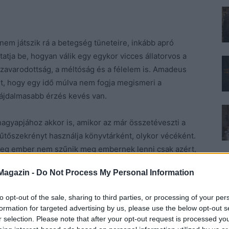
t nem játszik rá a betegség tüneteire, inkább apró
tja be, hogyan válik egy egykor vicces állatorvos a
 zavarodottság, a méltóság és a félelem is. Amadeus
it, hogy egy idő múlva nem fogja megismeri a
l fájdalmasabb érzés kevés van.
nagyapjához akkor is, amikor az már összetéveszti a
hűtőszekrényt használja könyvtárként, olykor vécéként.
teg ember nem szűnik meg embernek lenni csak azért,
Magazin -
Do Not Process My Personal Information
s sikert aratott, és sokak szerint természetesebb és
to opt-out of the sale, sharing to third parties, or processing of your per
tozat, mert nem akarja irányítani a nézők érzelmeit.
formation for targeted advertising by us, please use the below opt-out s
 lélegezzenek.
r selection. Please note that after your opt-out request is processed y