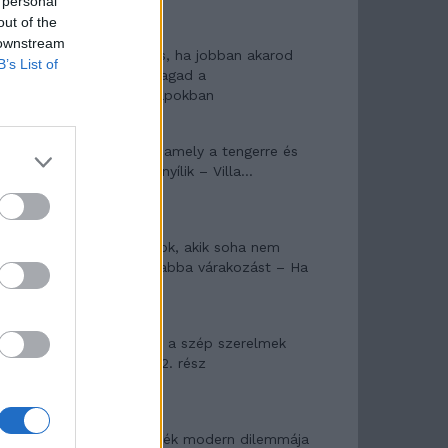
 personal
out of the
 downstream
10 tanács, ha jobban akarod
B’s List of
érezni magad a
hétköznapokban
Egy ház, amely a tengerre és
a fényre nyílik – Villa...
A családok, akik soha nem
hagyták abba várakozást – Ha
egy...
Panna és a szép szerelmek
mítosza 2. rész
Az ereklyék modern dilemmája