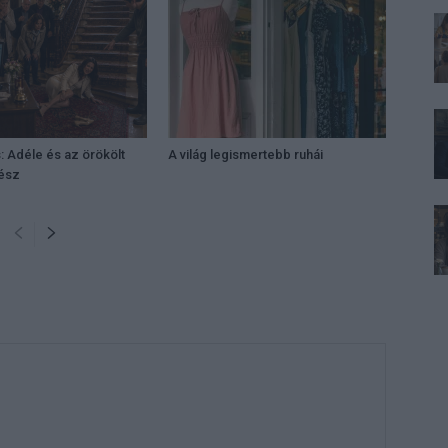
: Adéle és az örökölt
A világ legismertebb ruhái
rész