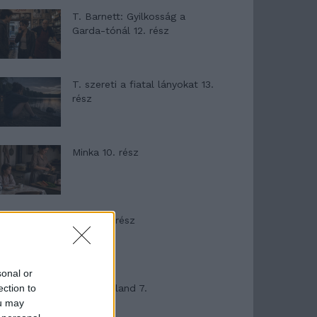
T. Barnett: Gyilkosság a
Garda-tónál 12. rész
T. szereti a fiatal lányokat 13.
rész
Minka 10. rész
Minka 9. rész
sonal or
ection to
Máltai kaland 7.
ou may