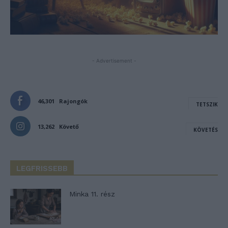
- Advertisement -
46,301
Rajongók
TETSZIK
13,262
Követő
KÖVETÉS
LEGFRISSEBB
Minka 11. rész