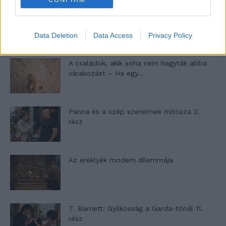
Egy ház, amely a tengerre és a fényre
nyílik – Villa...
Data Deletion
Data Access
Privacy Policy
A családok, akik soha nem hagyták abba
várakozást – Ha egy...
Panna és a szép szerelmek mítosza 2.
rész
Az ereklyék modern dilemmája
T. Barnett: Gyilkosság a Garda-tónál 11.
rész