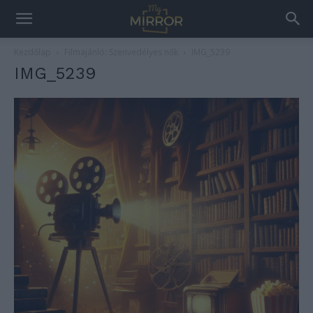
Kezdőlap
Filmajánló: Szenvedélyes nők
IMG_5239
IMG_5239