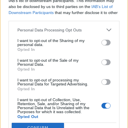
IAB’s list of downstream participants. This information may
also be disclosed by us to third parties on the
IAB’s List of
Downstream Participants
that may further disclose it to other
third parties.
Minka 10. rész
Personal Data Processing Opt Outs
I want to opt-out of the Sharing of my
personal data.
Opted In
Minka 9. rész
I want to opt-out of the Sale of my
Personal Data.
Opted In
I want to opt-out of processing my
Máltai kaland 7.
Personal Data for Targeted Advertising.
Opted In
I want to opt-out of Collection, Use,
Retention, Sale, and/or Sharing of my
Personal Data that Is Unrelated with the
10 tanács, ha jobban akarod érezni magad
Purposes for which it was collected.
a hétköznapokban
Opted Out
CONFIRM