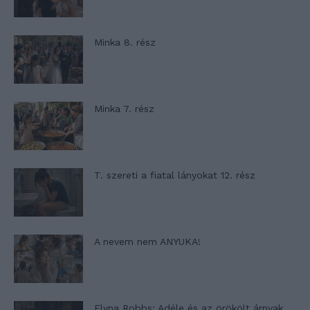
Minka 8. rész
Minka 7. rész
T. szereti a fiatal lányokat 12. rész
A nevem nem ANYUKA!
Elyna Robbs: Adéle és az örökölt árnyak