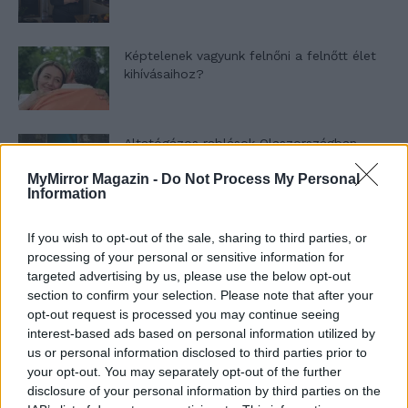
Képtelenek vagyunk felnőni a felnőtt élet
kihívásaihoz?
Altatógázos rablások Olaszországban
MyMirror Magazin -
Do Not Process My Personal
Information
A kislány, akit nem védett meg senki –
If you wish to opt-out of the sale, sharing to third parties, or
Lyhanna története
processing of your personal or sensitive information for
targeted advertising by us, please use the below opt-out
section to confirm your selection. Please note that after your
opt-out request is processed you may continue seeing
T. Barnett: Gyilkosság a Garda-tónál 12.
interest-based ads based on personal information utilized by
rész
us or personal information disclosed to third parties prior to
your opt-out. You may separately opt-out of the further
disclosure of your personal information by third parties on the
T. szereti a fiatal lányokat 13. rész