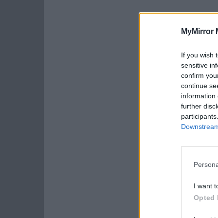
MyMirror 
If you wish 
sensitive in
confirm you
continue se
information 
further disc
participants
Downstream 
Persona
I want t
Opted 