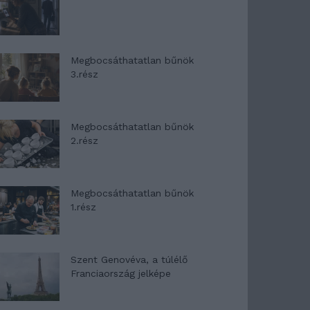
Megbocsáthatatlan bűnök
3.rész
Megbocsáthatatlan bűnök
2.rész
Megbocsáthatatlan bűnök
1.rész
Szent Genovéva, a túlélő
Franciaország jelképe