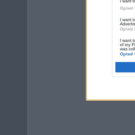
I want t
Opted 
I want 
Advertis
Opted 
I want t
of my P
was col
Opted 