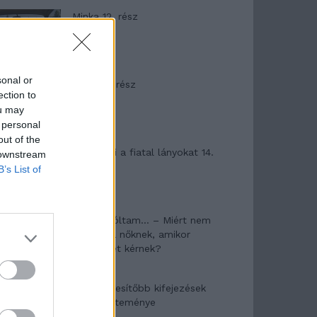
Minka 12. rész
sonal or
Minka 11. rész
ection to
ou may
 personal
out of the
T. szereti a fiatal lányokat 14.
 downstream
rész
B’s List of
Pedig szóltam… – Miért nem
hiszünk a nőknek, amikor
segítséget kérnek?
A legidegesítőbb kifejezések
laza gyűjteménye