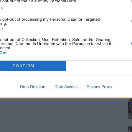
o opt-out of the Sale of my Personal Data.
In
to opt-out of processing my Personal Data for Targeted
ing.
In
o opt-out of Collection, Use, Retention, Sale, and/or Sharing
ersonal Data that Is Unrelated with the Purposes for which it
lected.
Out
CONFIRM
Data Deletion
Data Access
Privacy Policy