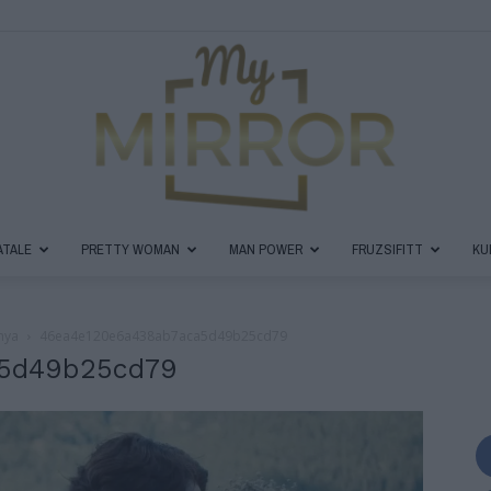
ATALE
PRETTY WOMAN
MAN POWER
FRUZSIFITT
KU
MyMirror
nya
46ea4e120e6a438ab7aca5d49b25cd79
5d49b25cd79
Magazin