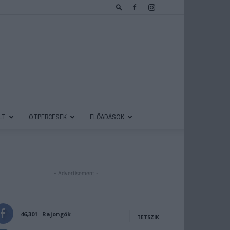
LT
ÖTPERCESEK
ELŐADÁSOK
- Advertisement -
46,301
Rajongók
TETSZIK