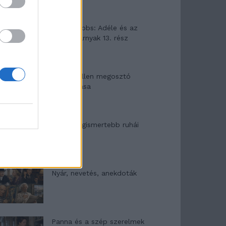
Elyna Robbs: Adéle és az
örökölt árnyak 13. rész
Woody Allen megosztó
zsenialitása
A világ legismertebb ruhái
Nyár, nevetés, anekdoták
Panna és a szép szerelmek