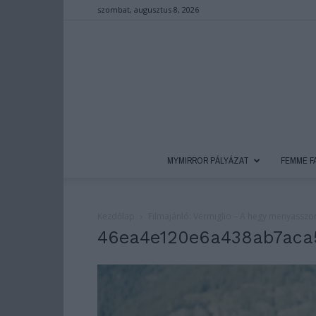
szombat, augusztus 8, 2026
MYMIRROR PÁLYÁZAT
FEMME F
Kezdőlap
Filmajánló: Vermiglio – A hegy menyasszo
46ea4e120e6a438ab7aca