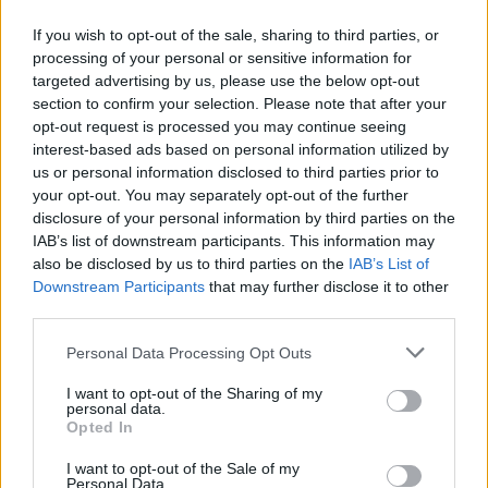
If you wish to opt-out of the sale, sharing to third parties, or
Minka 14. rész
processing of your personal or sensitive information for
targeted advertising by us, please use the below opt-out
section to confirm your selection. Please note that after your
opt-out request is processed you may continue seeing
interest-based ads based on personal information utilized by
Minka 13. rész
us or personal information disclosed to third parties prior to
your opt-out. You may separately opt-out of the further
disclosure of your personal information by third parties on the
IAB’s list of downstream participants. This information may
Halál a Tresco-szigeten – A Josh
also be disclosed by us to third parties on the
IAB’s List of
Clayton-ügy
Downstream Participants
that may further disclose it to other
third parties.
Personal Data Processing Opt Outs
I want to opt-out of the Sharing of my
personal data.
Opted In
HOZZÁSZÓLOK A CIKKHEZ
I want to opt-out of the Sale of my
Personal Data.