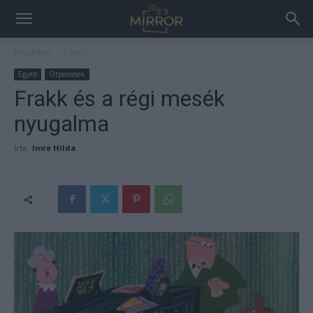
Kezdőlap
Egyéb
Egyéb
Ötpercesek
Frakk és a régi mesék
nyugalma
Írta:
Imre Hilda
-