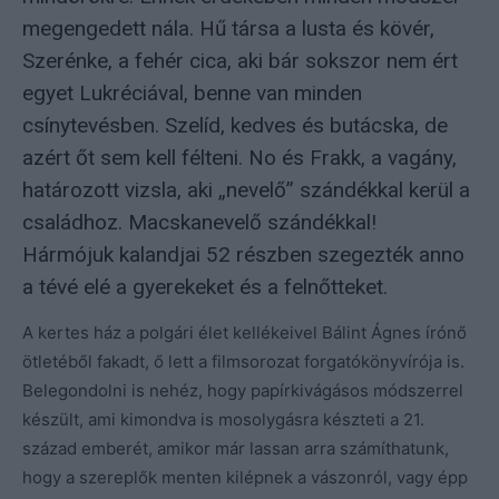
megengedett nála. Hű társa a lusta és kövér,
Szerénke, a fehér cica, aki bár sokszor nem ért
egyet Lukréciával, benne van minden
csínytevésben. Szelíd, kedves és butácska, de
azért őt sem kell félteni. No és Frakk, a vagány,
határozott vizsla, aki „nevelő” szándékkal kerül a
családhoz. Macskanevelő szándékkal!
Hármójuk kalandjai 52 részben szegezték anno
a tévé elé a gyerekeket és a felnőtteket.
A kertes ház a polgári élet kellékeivel Bálint Ágnes írónő
ötletéből fakadt, ő lett a filmsorozat forgatókönyvírója is.
Belegondolni is nehéz, hogy papírkivágásos módszerrel
készült, ami kimondva is mosolygásra készteti a 21.
század emberét, amikor már lassan arra számíthatunk,
hogy a szereplők menten kilépnek a vászonról, vagy épp