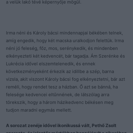
a velük lakó tévé képernyője mögül.
Irma néni és Károly bácsi mindennapjai békében telnek,
amíg engedik, hogy két macska uralkodjon felettük. Irma
néni jó feleség, főz, mos, serénykedik, és mindenben
elkényezteti két kedvencét, bár tagadja. Ám Szerénke és
Lukrécia idővel elszemtelenedik, és ennek
következményeként érkezik az idillbe a szép, barna
vizsla, akit viszont Károly bácsi fog elkényeztetni, bár azt
reméli, hogy rendet tesz a házban. Ő azt se bánná, ha
felesége kedvencei eltűnnének, de látszólag arra
törekszik, hogy a három házikedvenc békésen meg
tudjon maradni egymás mellett.
A sorozat zenéje idővel ikonikussá vált, Pethő Zsolt