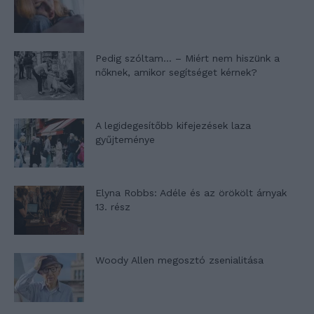
Pedig szóltam… – Miért nem hiszünk a
nőknek, amikor segítséget kérnek?
A legidegesítőbb kifejezések laza
gyűjteménye
Elyna Robbs: Adéle és az örökölt árnyak
13. rész
Woody Allen megosztó zsenialitása