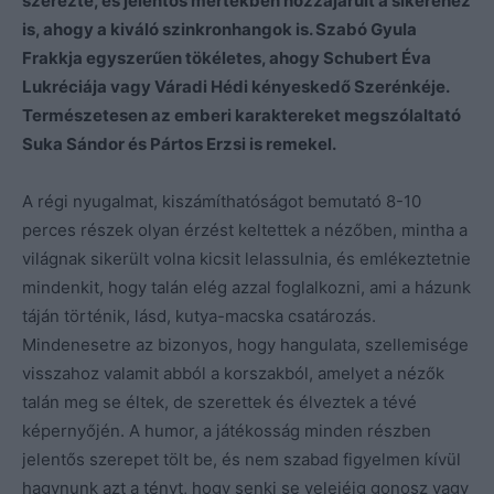
szerezte, és jelentős mértékben hozzájárult a sikeréhez
is, ahogy a kiváló szinkronhangok is. Szabó Gyula
Frakkja egyszerűen tökéletes, ahogy Schubert Éva
Lukréciája vagy Váradi Hédi kényeskedő Szerénkéje.
Természetesen az emberi karaktereket megszólaltató
Suka Sándor és Pártos Erzsi is remekel.
A régi nyugalmat, kiszámíthatóságot bemutató 8-10
perces részek olyan érzést keltettek a nézőben, mintha a
világnak sikerült volna kicsit lelassulnia, és emlékeztetnie
mindenkit, hogy talán elég azzal foglalkozni, ami a házunk
táján történik, lásd, kutya-macska csatározás.
Mindenesetre az bizonyos, hogy hangulata, szellemisége
visszahoz valamit abból a korszakból, amelyet a nézők
talán meg se éltek, de szerettek és élveztek a tévé
képernyőjén. A humor, a játékosság minden részben
jelentős szerepet tölt be, és nem szabad figyelmen kívül
hagynunk azt a tényt, hogy senki se velejéig gonosz vagy