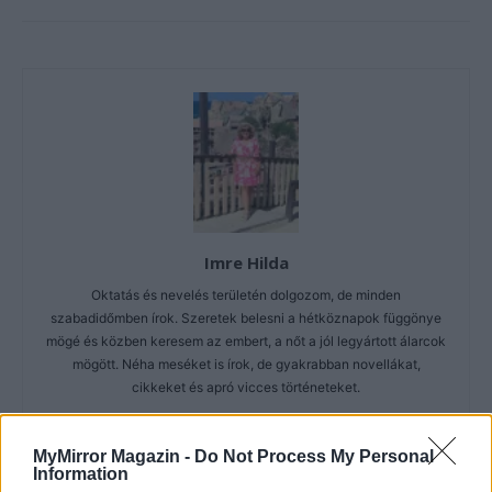
Imre Hilda
Oktatás és nevelés területén dolgozom, de minden
szabadidőmben írok. Szeretek belesni a hétköznapok függönye
mögé és közben keresem az embert, a nőt a jól legyártott álarcok
mögött. Néha meséket is írok, de gyakrabban novellákat,
cikkeket és apró vicces történeteket.
MyMirror Magazin -
Do Not Process My Personal
Information
KAPCSOLÓDÓ CIKKEK
TÖBB A SZERZŐTŐL