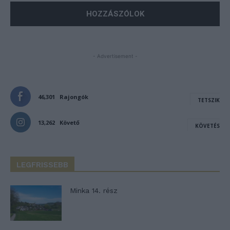
- Advertisement -
46,301
Rajongók
TETSZIK
13,262
Követő
KÖVETÉS
LEGFRISSEBB
Minka 14. rész