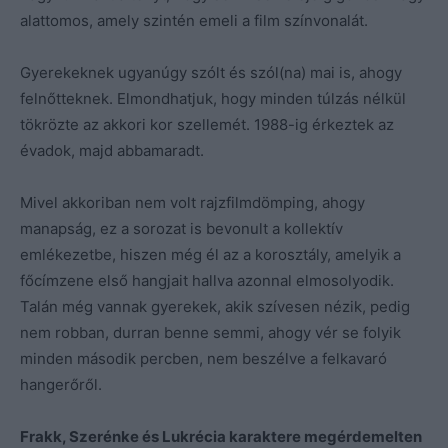
alattomos, amely szintén emeli a film színvonalát.
Gyerekeknek ugyanúgy szólt és szól(na) mai is, ahogy
felnőtteknek. Elmondhatjuk, hogy minden túlzás nélkül
tökrözte az akkori kor szellemét. 1988-ig érkeztek az
évadok, majd abbamaradt.
Mivel akkoriban nem volt rajzfilmdömping, ahogy
manapság, ez a sorozat is bevonult a kollektív
emlékezetbe, hiszen még él az a korosztály, amelyik a
főcímzene első hangjait hallva azonnal elmosolyodik.
Talán még vannak gyerekek, akik szívesen nézik, pedig
nem robban, durran benne semmi, ahogy vér se folyik
minden második percben, nem beszélve a felkavaró
hangerőről.
Frakk, Szerénke és Lukrécia karaktere megérdemelten