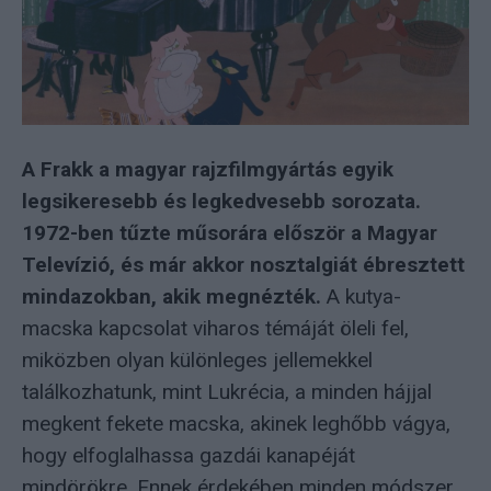
A Frakk a magyar rajzfilmgyártás egyik
legsikeresebb és legkedvesebb sorozata.
1972-ben tűzte műsorára először a Magyar
Televízió, és már akkor nosztalgiát ébresztett
mindazokban, akik megnézték.
A kutya-
macska kapcsolat viharos témáját öleli fel,
miközben olyan különleges jellemekkel
találkozhatunk, mint Lukrécia, a minden hájjal
megkent fekete macska, akinek leghőbb vágya,
hogy elfoglalhassa gazdái kanapéját
mindörökre. Ennek érdekében minden módszer