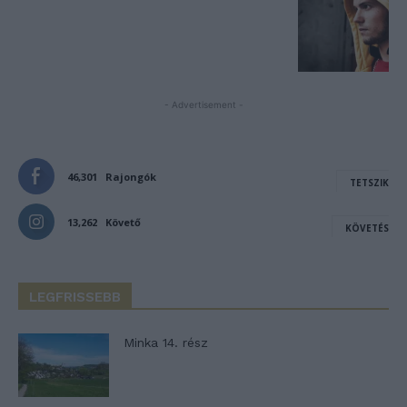
- Advertisement -
46,301
Rajongók
TETSZIK
13,262
Követő
KÖVETÉS
LEGFRISSEBB
Minka 14. rész