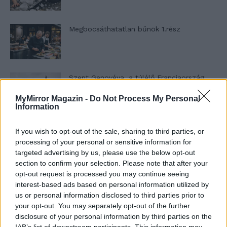
Megbocsáthatatlan bűnök 1.rész
Szent Genovéva, a túlélő Franciaország
jelképe
MyMirror Magazin -
Do Not Process My Personal
Information
Minka 12. rész
If you wish to opt-out of the sale, sharing to third parties, or
processing of your personal or sensitive information for
targeted advertising by us, please use the below opt-out
section to confirm your selection. Please note that after your
opt-out request is processed you may continue seeing
Minka 11. rész
interest-based ads based on personal information utilized by
us or personal information disclosed to third parties prior to
your opt-out. You may separately opt-out of the further
disclosure of your personal information by third parties on the
T. szereti a fiatal lányokat 14. rész