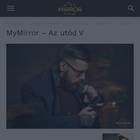
Kezdőlap
Gengszter mesék – Az utód V. rész
MyMirror - Az utód V
MyMirror – Az utód V