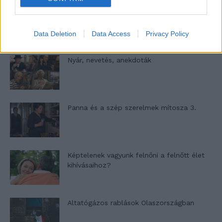
A világ legismertebb ruhái
Data Deletion
Data Access
Privacy Policy
Nyár, nevetés, anekdoták
Panna és a szép szerelmek mítosza 3.
Képtelenek vagyunk felnőni a felnőtt élet
kihívásaihoz?
Altatógázos rablások Olaszországban