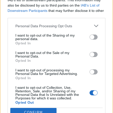
IAB’s list of downstream participants. This information may
also be disclosed by us to third parties on the
IAB’s List of
Downstream Participants
that may further disclose it to other
third parties.
Pedig szóltam… – Miért nem hiszünk a
Personal Data Processing Opt Outs
nőknek, amikor segítséget kérnek?
I want to opt-out of the Sharing of my
personal data.
Opted In
A legidegesítőbb kifejezések laza
gyűjteménye
I want to opt-out of the Sale of my
Personal Data.
Opted In
I want to opt-out of processing my
Elyna Robbs: Adéle és az örökölt árnyak
Personal Data for Targeted Advertising.
13. rész
Opted In
I want to opt-out of Collection, Use,
Retention, Sale, and/or Sharing of my
Personal Data that Is Unrelated with the
Woody Allen megosztó zsenialitása
Purposes for which it was collected.
Opted Out
CONFIRM