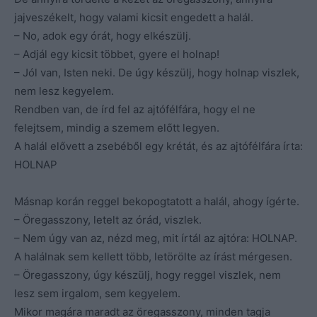
jajveszékelt, hogy valami kicsit engedett a halál.
– No, adok egy órát, hogy elkészülj.
– Adjál egy kicsit többet, gyere el holnap!
– Jól van, Isten neki. De úgy készülj, hogy holnap viszlek,
nem lesz kegyelem.
Rendben van, de írd fel az ajtófélfára, hogy el ne
felejtsem, mindig a szemem előtt legyen.
A halál elővett a zsebéből egy krétát, és az ajtófélfára írta:
HOLNAP
Másnap korán reggel bekopogtatott a halál, ahogy ígérte.
– Öregasszony, letelt az órád, viszlek.
– Nem úgy van az, nézd meg, mit írtál az ajtóra: HOLNAP.
A halálnak sem kellett több, letörölte az írást mérgesen.
– Öregasszony, úgy készülj, hogy reggel viszlek, nem
lesz sem irgalom, sem kegyelem.
Mikor magára maradt az öregasszony, minden tagja