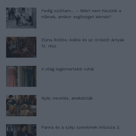
Pedig szóltam… – Miért nem hiszünk a
nőknek, amikor segítséget kérnek?
Elyna Robbs: Adéle és az örökölt árnyak
13. rész
A világ legismertebb ruhái
Nyár, nevetés, anekdoták
Panna és a szép szerelmek mítosza 3.