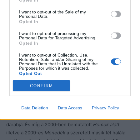
Opted In
Romain sikeres, 31 éves meleg fotóművész, aki egy
divatfotózás során elájul: az orvosi kivizsgálás során
I want to opt-out of the Sale of my
Personal Data.
kiderül, hogy gyógyíthatatlan rákbeteg, és már csak
Opted In
néhány hónapja van hátra. A férfi úgy dönt, nem teszi ki
I want to opt-out of processing my
magát a kemoterápiának. Szakít élettársával, és egy
Personal Data for Targeted Advertising.
utolsó utazásra indul, amelynek során először vidéken
Opted In
élő, szintén súlyos beteg nagymamáját keresi fel, majd
I want to opt-out of Collection, Use,
egy kávézóban megismerkedik egy pincérnővel, aki
Retention, Sale, and/or Sharing of my
Personal Data that Is Unrelated with the
megkéri, hogy ejtse teherbe, mivel a férjével nem lehet
Purposes for which it was collected.
Opted Out
gyerekük – de a férfi nemet mond. Romain végül
elhidegült nővérével is újra felveszi a kapcsolatot. Mikor
CONFIRM
hősünk állapota romlani kezd, újra felkeresi a pincérnőt…
Az
Utolsó napjaim
a talán legtermékenyebb francia
Data Deletion
Data Access
Privacy Policy
rendező, François Ozon halál-trilógiájának középső
darabja. És míg a 2000-ben bemutatott
Homok alatt
,
illetve a 2009-es
Menedék
a szeretett másik fél halála