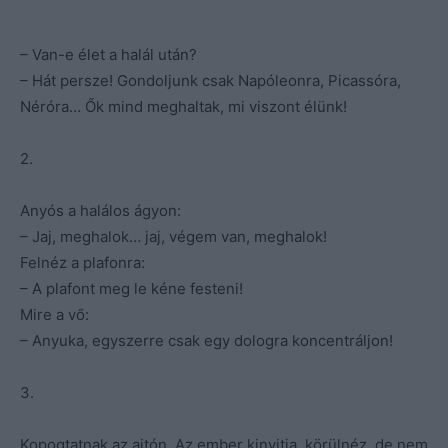
– Van-e élet a halál után?
– Hát persze! Gondoljunk csak Napóleonra, Picassóra,
Néróra… Ők mind meghaltak, mi viszont élünk!
2.
Anyós a halálos ágyon:
– Jaj, meghalok… jaj, végem van, meghalok!
Felnéz a plafonra:
– A plafont meg le kéne festeni!
Mire a vő:
– Anyuka, egyszerre csak egy dologra koncentráljon!
3.
Kopogtatnak az ajtón. Az ember kinyitja, körülnéz, de nem