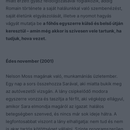
miatt érzett gyász feldolgozásával foglalkozik, addig
Romain története a saját halálunkkal való szembenézést,
saját életünk elgyászolását, illetve a nyomot hagyás
vágyát mutatja be
a főhős egyszerre külső és belső útján
keresztül – amin még akkor is szívesen vele tartunk, ha
tudjuk, hova vezet.
Édes november (2001)
Nelson Moss magának való, munkamániás üzletember.
Egy nap a sors összehozza Sarával, aki miatta bukik meg
az autóvezetői vizsgán. A lány csipkelődő modora
egyszerre vonzza és taszítja a férfit, aki végképp ellágyul,
amikor Sara elmondja magáról az igazat: halálos
betegségben szenved, és nincs már sok ideje hátra. A
legfontosabbat viszont a lány elhallgatja: nem tud és nem
is akar tartós kötöttséget vállalni. Szinte programszerűen