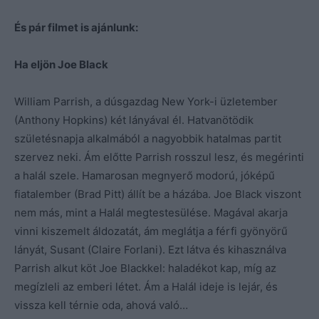
És pár filmet is ajánlunk:
Ha eljön Joe Black
William Parrish, a dúsgazdag New York-i üzletember
(Anthony Hopkins) két lányával él. Hatvanötödik
születésnapja alkalmából a nagyobbik hatalmas partit
szervez neki. Ám előtte Parrish rosszul lesz, és megérinti
a halál szele. Hamarosan megnyerő modorú, jóképű
fiatalember (Brad Pitt) állít be a házába. Joe Black viszont
nem más, mint a Halál megtestesülése. Magával akarja
vinni kiszemelt áldozatát, ám meglátja a férfi gyönyörű
lányát, Susant (Claire Forlani). Ezt látva és kihasználva
Parrish alkut köt Joe Blackkel: haladékot kap, míg az
megízleli az emberi létet. Ám a Halál ideje is lejár, és
vissza kell térnie oda, ahová való…