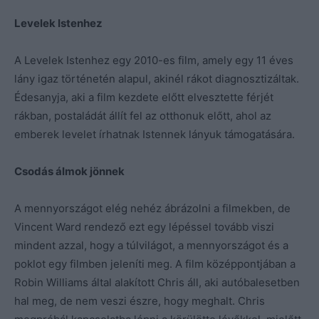
Levelek Istenhez
A Levelek Istenhez egy 2010-es film, amely egy 11 éves
lány igaz történetén alapul, akinél rákot diagnosztizáltak.
Édesanyja, aki a film kezdete előtt elvesztette férjét
rákban, postaládát állít fel az otthonuk előtt, ahol az
emberek levelet írhatnak Istennek lányuk támogatására.
Csodás álmok jönnek
A mennyországot elég nehéz ábrázolni a filmekben, de
Vincent Ward rendező ezt egy lépéssel tovább viszi
mindent azzal, hogy a túlvilágot, a mennyországot és a
poklot egy filmben jeleníti meg. A film középpontjában a
Robin Williams által alakított Chris áll, aki autóbalesetben
hal meg, de nem veszi észre, hogy meghalt. Chris