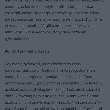
megpróbál kapcsolatba lépni a körülötte lévőkkel, mielőtt
a mennybe kerül. A mennyben töltött ideje azonban
lerövidül, amikor felesége, Annie öngyilkos lesz. Mivel
kétségbeesetten szeretné megmenteni a pokoltól, Chris
is alászáll a pokolba. Végül azonban Annie viszi vissza
mindkettőjüket a mennybe, hogy találkozzanak
gyermekeikkel.)
Komfortos mennyország
Egyszerre gyönyörű, meghökkentő és kissé
hátborzongató a
Komfortos mennyország
, de nem is
csoda, hiszen egy nyughatatlan lélekről szól. Éppen
emiatt olyan lenyűgöző, mert azt szemlélteti, mi történik
azokkal, akik a két világ között ragadnak, mert valamilyen
okból kifolyólag nem leltek békére. A film Alice Sebold
azonos című regénye alapján készült. A főszereplő a 14
éves Susie Salmon, aki erőszakos halált halt. Egyrészről