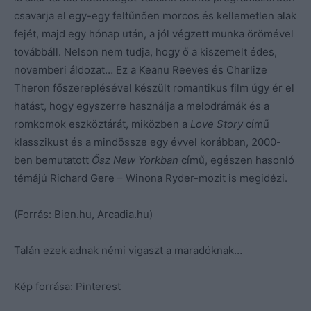
csavarja el egy-egy feltűnően morcos és kellemetlen alak
fejét, majd egy hónap után, a jól végzett munka örömével
továbbáll. Nelson nem tudja, hogy ő a kiszemelt édes,
novemberi áldozat… Ez a Keanu Reeves és Charlize
Theron főszereplésével készült romantikus film úgy ér el
hatást, hogy egyszerre használja a melodrámák és a
romkomok eszköztárát, miközben a
Love Story
című
klasszikust és a mindössze egy évvel korábban, 2000-
ben bemutatott
Ősz New Yorkban
című, egészen hasonló
témájú Richard Gere – Winona Ryder-mozit is megidézi.
(Forrás: Bien.hu, Arcadia.hu)
Talán ezek adnak némi vigaszt a maradóknak…
Kép forrása: Pinterest