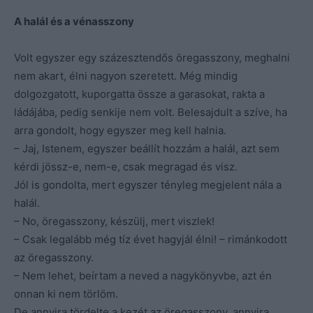
A halál és a vénasszony
Volt egyszer egy százesztendős öregasszony, meghalni
nem akart, élni nagyon szeretett. Még mindig
dolgozgatott, kuporgatta össze a garasokat, rakta a
ládájába, pedig senkije nem volt. Belesajdult a szíve, ha
arra gondolt, hogy egyszer meg kell halnia.
– Jaj, Istenem, egyszer beállít hozzám a halál, azt sem
kérdi jössz-e, nem-e, csak megragad és visz.
Jól is gondolta, mert egyszer tényleg megjelent nála a
halál.
– No, öregasszony, készülj, mert viszlek!
– Csak legalább még tíz évet hagyjál élni! – rimánkodott
az öregasszony.
– Nem lehet, beírtam a neved a nagykönyvbe, azt én
onnan ki nem törlöm.
De annyira tördelte a kezét az öregasszony, annyira