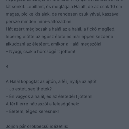
lát senkit. Lepillant, és meglátja a Halált, de az csak 10 cm
magas, picike kis alak, de rendesen csuklyával, kaszával,
persze minden mini-változatban.
Hát azért mégiscsak a halál az a halál, a fickó megijed,
lepereg előtte az egész élete és már éppen kezdene
alkudozni az életéért, amikor a Halál megszólal:
– Nyugi, csak a hörcsögért jöttem!
4.
A Halál kopogtat az ajtón, a férj nyitja az ajtót:
– Jó estét, segíthetek?
– Én vagyok a halál, és az életedért jöttem!
A férfi erre hátraszól a feleségének:
– Életem, téged keresnek!
Jöjjön pár örökbecsű idézet is: