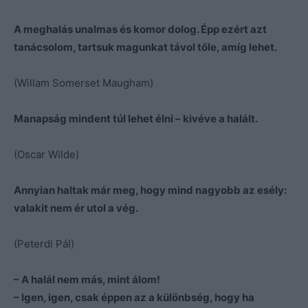
A meghalás unalmas és komor dolog. Épp ezért azt
tanácsolom, tartsuk magunkat távol tőle, amíg lehet.
(Willam Somerset Maugham)
Manapság mindent túl lehet élni – kivéve a halált.
(Oscar Wilde)
Annyian haltak már meg, hogy mind nagyobb az esély:
valakit nem ér utol a vég.
(Peterdi Pál)
– A halál nem más, mint álom!
– Igen, igen, csak éppen az a különbség, hogy ha