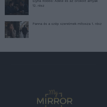
Elyna Robbs: Adéle és az örökölt árnyak
12. rész
Panna és a szép szerelmek mítosza 1. rész