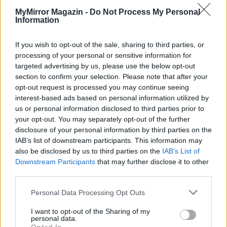
rossz szemmel nézik Ronék tevékenységét…
MyMirror Magazin -
Do Not Process My Personal
Information
A kanadai Jean-Marc Vallée (
Hatalmas kis
If you wish to opt-out of the sale, sharing to third parties, or
hazugságok
,
Éles tárgyak
) által rendezett
Mielőtt
processing of your personal or sensitive information for
meghaltam
életrajzi film, azaz megtörtént eseményeken
targeted advertising by us, please use the below opt-out
alapul. A Ron Woodroof élettörténete által inspirált
section to confirm your selection. Please note that after your
haldoklásdráma különlegessége, hogy főhőse rendkívül
opt-out request is processed you may continue seeing
interest-based ads based on personal information utilized by
aktívan tölti haldoklása idejét, azaz utolsó éveit (hiszen
us or personal information disclosed to third parties prior to
rácáfolva a diagnózisban megjósolt harminc napra, még
your opt-out. You may separately opt-out of the further
hét évig élt), ami egyszerre megrázó és felemelő. A Ront
disclosure of your personal information by third parties on the
megformáló Matthew McConaughey, illetve a Rayont
IAB’s list of downstream participants. This information may
also be disclosed by us to third parties on the
IAB’s List of
alakító Jared Leto játéka és összjátéka pedig olyan
Downstream Participants
that may further disclose it to other
csodálatra méltó, hogy abszolút megérdemelten kaptak
third parties.
mindketten Oscar-díjat.
Personal Data Processing Opt Outs
Utolsó napjaim (2005)
I want to opt-out of the Sharing of my
personal data.