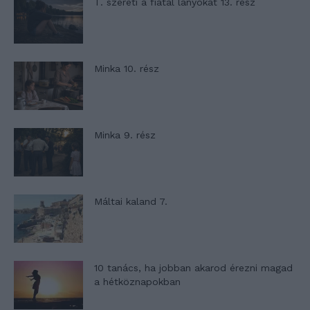
T. szereti a fiatal lányokat 13. rész
Minka 10. rész
Minka 9. rész
Máltai kaland 7.
10 tanács, ha jobban akarod érezni magad
a hétköznapokban