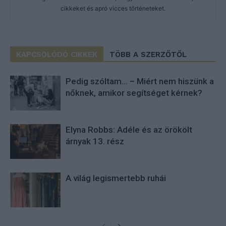
cikkeket és apró vicces történeteket.
KAPCSOLÓDÓ CIKKEK
TÖBB A SZERZŐTŐL
Pedig szóltam… – Miért nem hiszünk a
nőknek, amikor segítséget kérnek?
Elyna Robbs: Adéle és az örökölt
árnyak 13. rész
A világ legismertebb ruhái