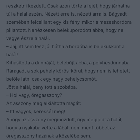
reszketni kezdett. Csak azon törte a fejét, hogy járhatna
túl a halál eszén. Nézett erre is, nézett arra is. Bágyadt
szemében felcsillant egy kis fény, mikor a mézeshordóra
pillantott. Nehézkesen belekuporodott abba, hogy ne
vegye észre a halál.
– Jaj, itt sem lesz jó, hátha a hordóba is belekukkant a
halál!
Kihasította a dunnáját, belebújt abba, a pelyhesdunnába.
Ráragadt a sok pehely körös-körül, hogy nem is lehetett
belőle látni csak egy nagy pehelycsomót.
Jött a halál, benyitott a szobába.
– Hol vagy, öregasszony?
Az asszony meg elkiáltotta magát:
– Itt vagyok, keressél meg!
Ahogy az asszony megmozdult, úgy megijedt a halál,
hogy a nyakába vette a lábát, nem ment többet az
öregasszony házának a közelébe sem.