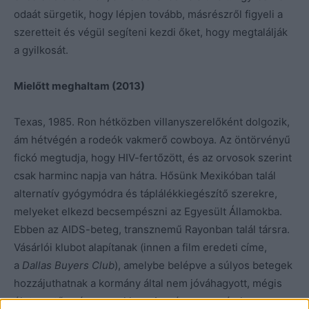
odaát sürgetik, hogy lépjen tovább, másrészről figyeli a
szeretteit és végül segíteni kezdi őket, hogy megtalálják
a gyilkosát.
Mielőtt meghaltam (2013)
Texas, 1985. Ron hétközben villanyszerelőként dolgozik,
ám hétvégén a rodeók vakmerő cowboya. Az öntörvényű
fickó megtudja, hogy HIV-fertőzött, és az orvosok szerint
csak harminc napja van hátra. Hősünk Mexikóban talál
alternatív gyógymódra és táplálékkiegészítő szerekre,
melyeket elkezd becsempészni az Egyesült Államokba.
Ebben az AIDS-beteg, transznemű Rayonban talál társra.
Vásárlói klubot alapítanak (innen a film eredeti címe,
a
Dallas Buyers Club
), amelybe belépve a súlyos betegek
hozzájuthatnak a kormány által nem jóváhagyott, mégis
életmentő gyógyszerekhez. A gyógyszergyárak persze