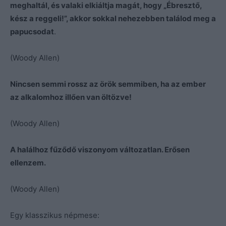
meghaltál, és valaki elkiáltja magát, hogy „Ébresztő,
kész a reggeli!”, akkor sokkal nehezebben találod meg a
papucsodat
.
(Woody Allen)
Nincsen semmi rossz az örök semmiben, ha az ember
az alkalomhoz illően van öltözve!
(Woody Allen)
A halálhoz fűződő viszonyom változatlan. Erősen
ellenzem.
(Woody Allen)
Egy klasszikus népmese: