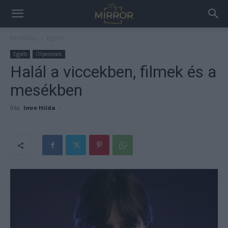
Kezdőlap
Egyéb
Egyéb
Ötpercesek
Halál a viccekben, filmek és a
mesékben
Írta:
Imre Hilda
-