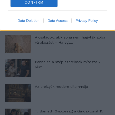
CONFIRM
Egy ház, amely a tengerre és a fényre
nyílik – Villa...
Data Deletion
Data Access
Privacy Policy
A családok, akik soha nem hagyták abba
várakozást – Ha egy...
Panna és a szép szerelmek mítosza 2.
rész
Az ereklyék modern dilemmája
T. Barnett: Gyilkosság a Garda-tónál 11.