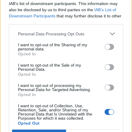
IAB’s list of downstream participants. This information may
T. szereti a fiatal lányokat 13. rész
also be disclosed by us to third parties on the
IAB’s List of
Downstream Participants
that may further disclose it to other
third parties.
Minka 10. rész
Personal Data Processing Opt Outs
I want to opt-out of the Sharing of my
personal data.
Opted In
Minka 9. rész
I want to opt-out of the Sale of my
Personal Data.
Opted In
I want to opt-out of processing my
Personal Data for Targeted Advertising.
Máltai kaland 7.
Opted In
I want to opt-out of Collection, Use,
Retention, Sale, and/or Sharing of my
Personal Data that Is Unrelated with the
Purposes for which it was collected.
10 tanács, ha jobban akarod érezni magad
Opted Out
a hétköznapokban