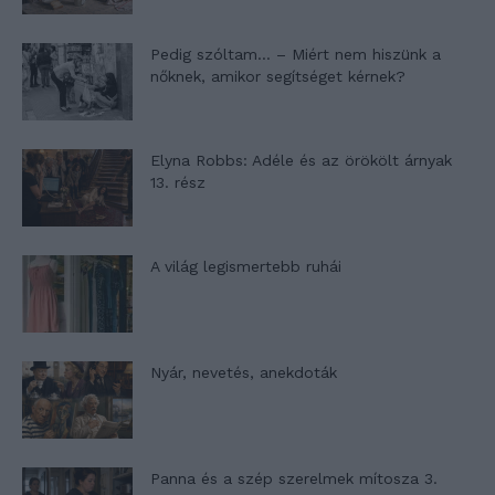
Pedig szóltam… – Miért nem hiszünk a
nőknek, amikor segítséget kérnek?
Elyna Robbs: Adéle és az örökölt árnyak
13. rész
A világ legismertebb ruhái
Nyár, nevetés, anekdoták
Panna és a szép szerelmek mítosza 3.