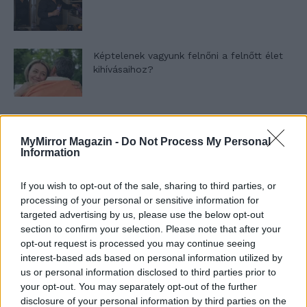
Képtelenek vagyunk felnőni a felnőtt élet
kihívásaihoz?
Altatógázos rablások Olaszországban
MyMirror Magazin -
Do Not Process My Personal
Information
If you wish to opt-out of the sale, sharing to third parties, or
A kislány, akit nem védett meg senki –
processing of your personal or sensitive information for
Lyhanna története
targeted advertising by us, please use the below opt-out
section to confirm your selection. Please note that after your
opt-out request is processed you may continue seeing
T. Barnett: Gyilkosság a Garda-tónál 12.
interest-based ads based on personal information utilized by
rész
us or personal information disclosed to third parties prior to
your opt-out. You may separately opt-out of the further
disclosure of your personal information by third parties on the