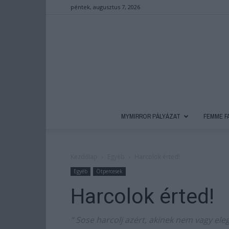
péntek, augusztus 7, 2026
MYMIRROR PÁLYÁZAT
FEMME F
Kezdőlap
Egyéb
Harcolok érted!
Egyéb
Ötpercesek
Harcolok érted!
“ Sose harcolj azért, akinek nem vagy el