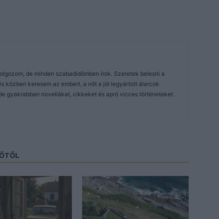
dolgozom, de minden szabadidőmben írok. Szeretek belesni a
közben keresem az embert, a nőt a jól legyártott álarcok
de gyakrabban novellákat, cikkeket és apró vicces történeteket.
ZŐTŐL