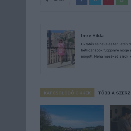
Imre Hilda
Oktatás és nevelés területén 
hétköznapok függönye mögé és 
mögött. Néha meséket is írok, 
KAPCSOLÓDÓ CIKKEK
TÖBB A SZER