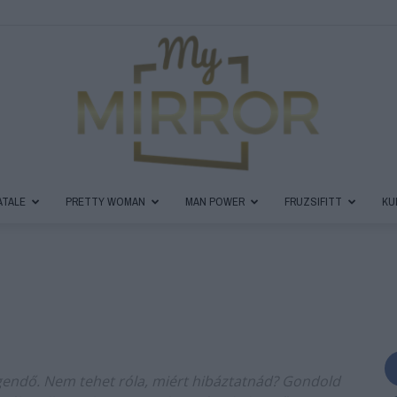
ATALE
PRETTY WOMAN
MAN POWER
FRUZSIFITT
KU
MyMirror
Magazin
egendő. Nem tehet róla, miért hibáztatnád? Gondold