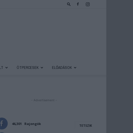
LT
ÖTPERCESEK
ELŐADÁSOK
- Advertisement -
46,301
Rajongók
TETSZIK