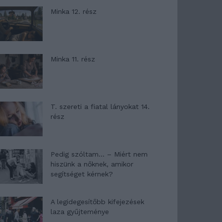
Minka 12. rész
Minka 11. rész
T. szereti a fiatal lányokat 14.
rész
Pedig szóltam… – Miért nem
hiszünk a nőknek, amikor
segítséget kérnek?
A legidegesítőbb kifejezések
laza gyűjteménye