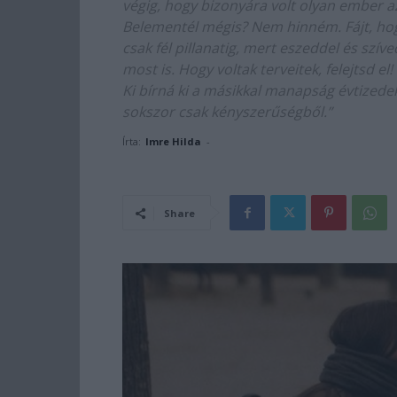
végig, hogy bizonyára volt olyan ember a
Belementél mégis? Nem hinném. Fájt, hog
csak fél pillanatig, mert eszeddel és szí
most is. Hogy voltak terveitek, felejtsd el
Ki bírná ki a másikkal manapság évtizedek
sokszor csak kényszerűségből.”
Írta:
Imre Hilda
-
Share