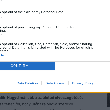
In
tül? Legfeljebb a régi öregek, ők is sokszor csak
o opt-out of the Sale of my Personal Data.
In
 Tévedsz. Realista, aki lát téged, és nem akarja,
to opt-out of processing my Personal Data for Targeted
n. Miért tennéd? Ember vagy, sebezhető és
ing.
tás! Hagynád elveszi egy miatt, akinek nem kellesz?
In
nem lett volna értékes és szép, most mosolyogva
o opt-out of Collection, Use, Retention, Sale, and/or Sharing
ersonal Data that Is Unrelated with the Purposes for which it
lected.
Out
n szertefoszlik. Nincsenek végtelen szenvedések, a
zed tönkre. Ó, ehhez sokan értenek, méghozzá
CONFIRM
or tragikus, pedig csak egy életünk van. Legalábbis
Data Deletion
Data Access
Privacy Policy
Elmegy melletted az élet, mert te karddal vágod a
szlik. Hagyd már abba az életed elveszegetését
szítetted fel, hogy utána rajongva szeresd!