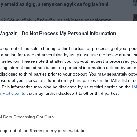
 emeld az égig, a tényeken egyik se fog javítani.
ted? Sőt mi több, közönyös, és tekintete szánalommal
 köszönet benne, mert olyan hatalmat adtál neki magad
Magazin -
Do Not Process My Personal Information
lni soha. Ami eddig nem volt vonzó számára, ezután se
 a figyelmed, a külsőd, a szex, akkor mi a fenében
to opt-out of the sale, sharing to third parties, or processing of your per
formation for targeted advertising by us, please use the below opt-out s
r selection. Please note that after your opt-out request is processed y
denki annyit vesz ki a másikból, mondjuk szebben, egy
eing interest-based ads based on personal information utilized by us or
disclosed to third parties prior to your opt-out. You may separately opt-
Addig marad benne, amíg önmagát különlegesnek érzi.
losure of your personal information by third parties on the IAB’s list of
 te nyúlhatsz utána bárhogyan, el fog menni.
. This information may also be disclosed by us to third parties on the
IA
Participants
that may further disclose it to other third parties.
ndő. Nem tehet róla, miért hibáztatnád? Gondold
életedben, aki nagyon akart téged, de te őt nem.
 szenvedni láttad? Aligha. Maximum szántad, de
l Data Processing Opt Outs
eddel már máshol, másnál jártál. Pontosan ez van most
o opt-out of the Sharing of my personal data.
zt hitted, veled akar megöregedni, legyints rá. Ki bírná