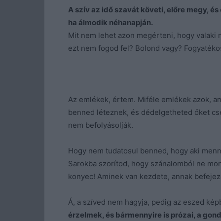
A szív az idő szavát követi, előre megy, és
ha álmodik néhanapján.
Mit nem lehet azon megérteni, hogy valaki 
ezt nem fogod fel? Bolond vagy? Fogyaték
Az emlékek, értem. Miféle emlékek azok, a
benned léteznek, és dédelgetheted őket cs
nem befolyásolják.
Hogy nem tudatosul benned, hogy aki menni
Sarokba szorítod, hogy szánalomból ne mon
konyec! Aminek van kezdete, annak befejezé
Á, a szíved nem hagyja, pedig az eszed ké
érzelmek, és bármennyire is prózai, a gon