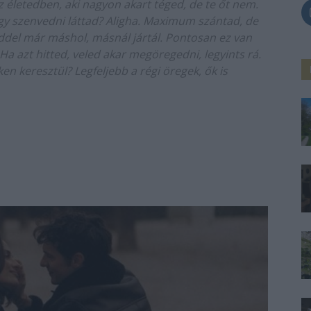
z életedben, aki nagyon akart téged, de te őt nem.
y szenvedni láttad? Aligha. Maximum szántad, de
veddel már máshol, másnál jártál. Pontosan ez van
! Ha azt hitted, veled akar megöregedni, legyints rá.
en keresztül? Legfeljebb a régi öregek, ők is