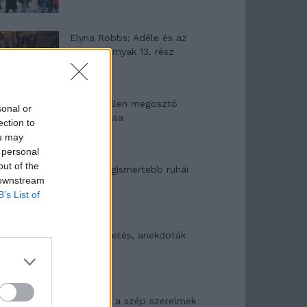
Elyna Robbs: Adéle és az
örökölt árnyak 13. rész
Woody Allen megosztó
sonal or
zsenialitása
ection to
ou may
 personal
out of the
A világ legismertebb ruhái
 downstream
B’s List of
Nyár, nevetés, anekdoták
Panna és a szép szerelmek