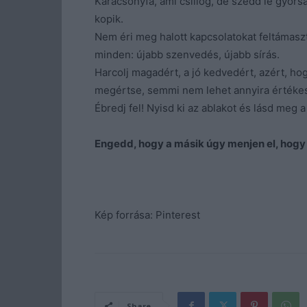
Karácsonyfa, ami csillog, de szedd le gyors
kopik.
Nem éri meg halott kapcsolatokat feltámasz
minden: újabb szenvedés, újabb sírás.
Harcolj magadért, a jó kedvedért, azért, hog
megértse, semmi nem lehet annyira értékes,
Ébredj fel! Nyisd ki az ablakot és lásd meg a
Engedd, hogy a másik úgy menjen el, hogy
Kép forrása: Pinterest
Share