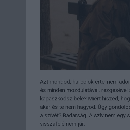
Azt mondod, harcolok érte, nem adom
és minden mozdulatával, rezgésével az
kapaszkodsz belé? Miért hiszed, hogy
akar és te nem hagyod. Úgy gondolod
a szívét? Badarság! A szív nem egy 
visszafelé nem jár.