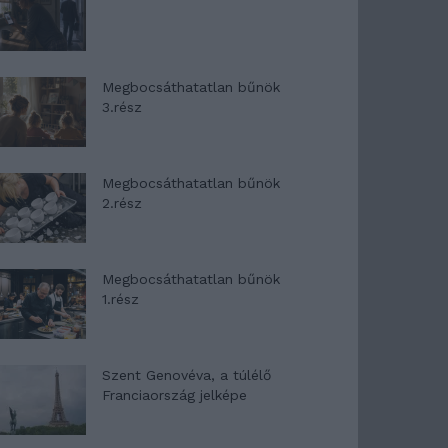
Megbocsáthatatlan bűnök
3.rész
Megbocsáthatatlan bűnök
2.rész
Megbocsáthatatlan bűnök
1.rész
Szent Genovéva, a túlélő
Franciaország jelképe