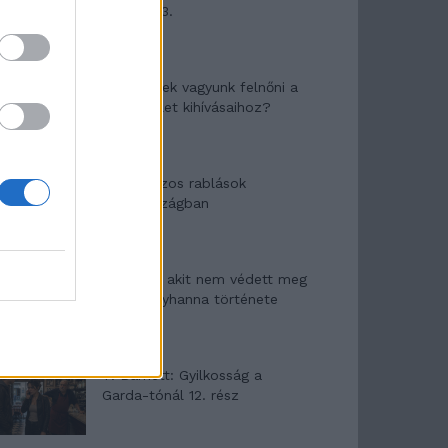
mítosza 3.
Képtelenek vagyunk felnőni a
felnőtt élet kihívásaihoz?
Altatógázos rablások
Olaszországban
A kislány, akit nem védett meg
senki – Lyhanna története
T. Barnett: Gyilkosság a
Garda-tónál 12. rész