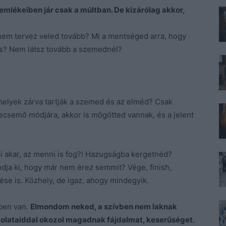
 emlékeiben jár csak a múltban. De kizárólag akkor,
nem tervez veled tovább? Mi a mentséged arra, hogy
os? Nem látsz tovább a szemednél?
melyek zárva tartják a szemed és az elméd? Csak
ecsemő módjára, akkor is mögötted vannak, és a jelent
 akar, az menni is fog?! Hazugságba kergetnéd?
dja ki, hogy már nem érez semmit? Vége, finish,
se is. Közhely, de igaz, ahogy mindegyik.
pben van.
Elmondom neked, a szívben nem laknak
dolataiddal okozol magadnak fájdalmat, keserűséget.