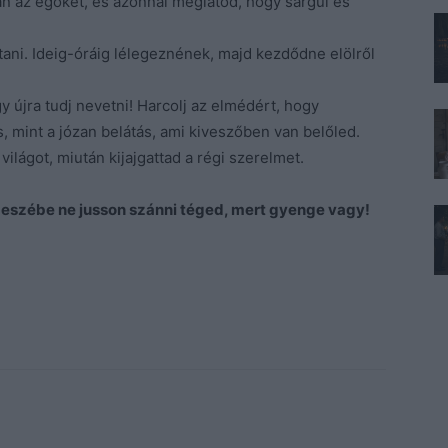
an az égőket, és azonnal meglátod, hogy sárgul és
tani. Ideig-óráig lélegeznének, majd kezdődne elölről
y újra tudj nevetni! Harcolj az elmédért, hogy
 mint a józan belátás, ami kiveszőben van belőled.
 világot, miután kijajgattad a régi szerelmet.
 eszébe ne jusson szánni téged, mert gyenge vagy!