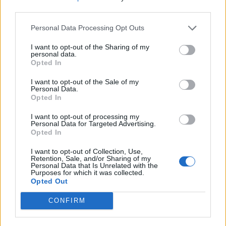
nőknek, amikor segítséget kérnek?
third parties.
Personal Data Processing Opt Outs
A legidegesítőbb kifejezések laza
I want to opt-out of the Sharing of my
personal data.
gyűjteménye
Opted In
I want to opt-out of the Sale of my
Personal Data.
Elyna Robbs: Adéle és az örökölt árnyak
Opted In
13. rész
I want to opt-out of processing my
Personal Data for Targeted Advertising.
Opted In
Woody Allen megosztó zsenialitása
I want to opt-out of Collection, Use,
Retention, Sale, and/or Sharing of my
Personal Data that Is Unrelated with the
Purposes for which it was collected.
Opted Out
A világ legismertebb ruhái
CONFIRM