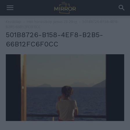
Kezdőlap
Heti horoszkóp június 23-29-ig
501B8726-B158-4EF8-
B2B5-66B12FC6F0CC
501B8726-B158-4EF8-B2B5-
66B12FC6F0CC