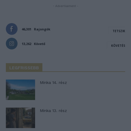
- Advertisement -
46,301
Rajongók
TETSZIK
13,262
Követő
KÖVETÉS
LEGFRISSEBB
Minka 14. rész
Minka 13. rész