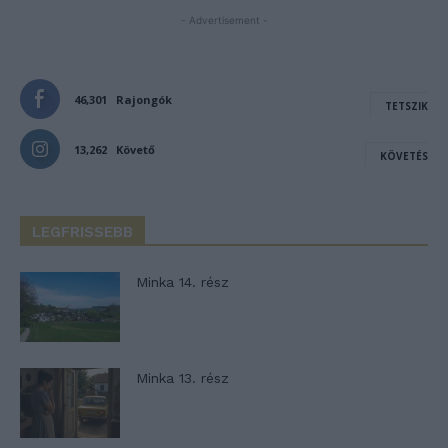
- Advertisement -
46,301
Rajongók
TETSZIK
13,262
Követő
KÖVETÉS
LEGFRISSEBB
Minka 14. rész
Minka 13. rész