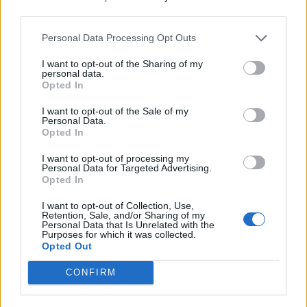
nőknek, amikor segítséget kérnek?
third parties.
Personal Data Processing Opt Outs
A legidegesítőbb kifejezések laza
I want to opt-out of the Sharing of my
personal data.
gyűjteménye
Opted In
I want to opt-out of the Sale of my
Personal Data.
Elyna Robbs: Adéle és az örökölt árnyak
Opted In
13. rész
I want to opt-out of processing my
Personal Data for Targeted Advertising.
Opted In
Woody Allen megosztó zsenialitása
I want to opt-out of Collection, Use,
Retention, Sale, and/or Sharing of my
Personal Data that Is Unrelated with the
Purposes for which it was collected.
Opted Out
A világ legismertebb ruhái
CONFIRM