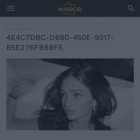
Kezdőlap
Hógömb 16. rész
4E4C7DBC-D660-450E-9317-
B5E276FB8BF5
4E4C7DBC-D660-450E-9317-
B5E276FB8BF5