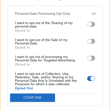
nőknek, amikor segítséget kérnek?
third parties.
Personal Data Processing Opt Outs
A legidegesítőbb kifejezések laza
I want to opt-out of the Sharing of my
personal data.
gyűjteménye
Opted In
I want to opt-out of the Sale of my
Personal Data.
Elyna Robbs: Adéle és az örökölt árnyak
Opted In
13. rész
I want to opt-out of processing my
Personal Data for Targeted Advertising.
Opted In
Woody Allen megosztó zsenialitása
I want to opt-out of Collection, Use,
Retention, Sale, and/or Sharing of my
Personal Data that Is Unrelated with the
Purposes for which it was collected.
Opted Out
A világ legismertebb ruhái
CONFIRM