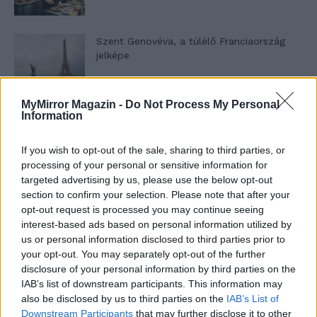
Szent Genovéva, a túlélő Franciaország
jelképe
MyMirror Magazin -
Do Not Process My Personal
Minka 12. rész
Information
If you wish to opt-out of the sale, sharing to third parties, or
processing of your personal or sensitive information for
Minka 11. rész
targeted advertising by us, please use the below opt-out
section to confirm your selection. Please note that after your
opt-out request is processed you may continue seeing
interest-based ads based on personal information utilized by
us or personal information disclosed to third parties prior to
T. szereti a fiatal lányokat 14. rész
your opt-out. You may separately opt-out of the further
disclosure of your personal information by third parties on the
IAB’s list of downstream participants. This information may
also be disclosed by us to third parties on the
IAB’s List of
Pedig szóltam… – Miért nem hiszünk a
Downstream Participants
that may further disclose it to other