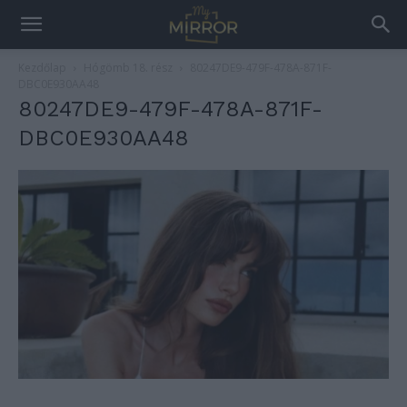
Kezdőlap
Hógömb 18. rész
80247DE9-479F-478A-871F-
DBC0E930AA48
80247DE9-479F-478A-871F-
DBC0E930AA48