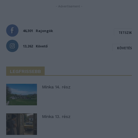
- Advertisement -
46,301
Rajongók
TETSZIK
13,262
Követő
KÖVETÉS
LEGFRISSEBB
Minka 14. rész
Minka 13. rész