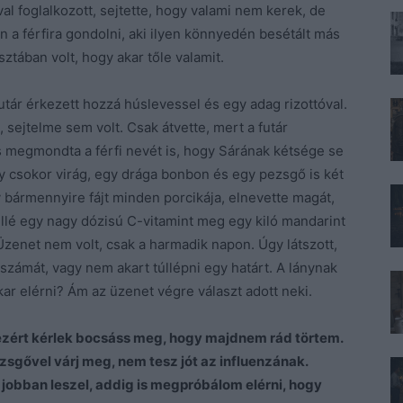
al foglalkozott, sejtette, hogy valami nem kerek, de
n a férfira gondolni, aki ilyen könnyedén besétált más
sztában volt, hogy akar tőle valamit.
futár érkezett hozzá húslevessel és egy adag rizottóval.
 sejtelme sem volt. Csak átvette, mert a futár
s megmondta a férfi nevét is, hogy Sárának kétsége se
egy csokor virág, egy drága bonbon és egy pezsgő is két
y bármennyire fájt minden porcikája, elnevette magát,
lé egy nagy dózisú C-vitamint meg egy kiló mandarint
 Üzenet nem volt, csak a harmadik napon. Úgy látszott,
számát, vagy nem akart túllépni egy határt. A lánynak
kar elérni? Ám az üzenet végre választ adott neki.
ezért kérlek bocsáss meg, hogy majdnem rád törtem.
zsgővel várj meg, nem tesz jót az influenzának.
 jobban leszel, addig is megpróbálom elérni, hogy