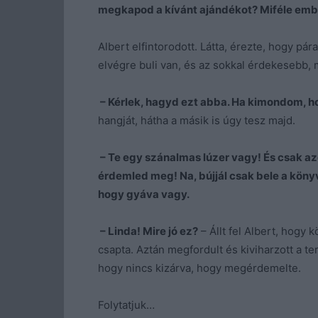
megkapod a kívánt ajándékot? Miféle emb
Albert elfintorodott. Látta, érezte, hogy pár
elvégre buli van, és az sokkal érdekesebb, m
– Kérlek, hagyd ezt abba. Ha kimondom, h
hangját, hátha a másik is úgy tesz majd.
– Te egy szánalmas lúzer vagy! És csak az
érdemled meg! Na, bújjál csak bele a köny
hogy gyáva vagy.
– Linda! Mire jó ez?
– Állt fel Albert, hogy 
csapta. Aztán megfordult és kiviharzott a te
hogy nincs kizárva, hogy megérdemelte.
Folytatjuk…