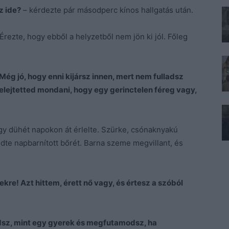
z ide?
– kérdezte pár másodperc kínos hallgatás után.
 Érezte, hogy ebből a helyzetből nem jön ki jól. Főleg
Még jó, hogy enni kijársz innen, mert nem fulladsz
felejtetted mondani, hogy egy gerinctelen féreg vagy,
hogy dühét napokon át érlelte. Szürke, csónaknyakú
gedte napbarnított bőrét. Barna szeme megvillant, és
ekre! Azt hittem, érett nő vagy, és értesz a szóból
edsz, mint egy gyerek és megfutamodsz, ha