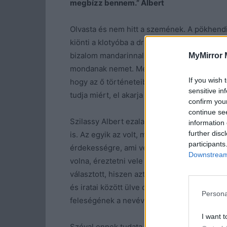
megbízz bennem.” Albert
Olvasta és nem hitt a szemének. A pökhend
kiönti a klotyóba a drága nedűt, ahogy ki tu
bizalom mandarinnal megvehető? Vagy bolo
MyMirror 
mondanak nemet. Még az is lehet, hogy egy n
If you wish 
hogy az ő történeteiben is mindig van valaki, 
sensitive in
tudja miért, el akarja kápráztatni.
confirm you
continue se
Szilassy Albert ezalatt valóban nyomozott. E
information 
further disc
is. Az egyik az volt, miközben a levéltárban
participants
érdekességre, ami veszélybe sodorta a terv
Downstream 
volna, éreztetni vele valamiképp, hogy gon
választott, hiszen azt tanulta, hogy a nők a
és iratai között ülve döbbenten jött rá, ho
Persona
feleségének a nevével.
I want t
Szóval ennek tudata lehet, hogy némiképp be