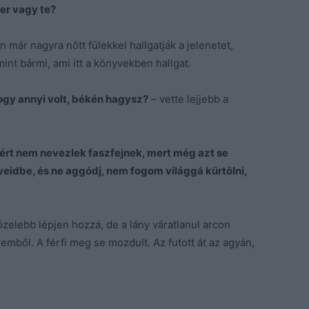
er vagy te?
an már nagyra nőtt fülekkel hallgatják a jelenetet,
int bármi, ami itt a könyvekben hallgat.
ogy annyi volt, békén hagysz?
– vette lejjebb a
ért nem nevezlek faszfejnek, mert még azt se
veidbe, és ne aggódj, nem fogom világgá kürtölni,
közelebb lépjen hozzá, de a lány váratlanul arcon
remből. A férfi meg se mozdult. Az futott át az agyán,