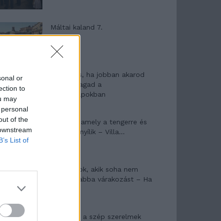
Máltai kaland 7.
10 tanács, ha jobban akarod
sonal or
érezni magad a
ection to
hétköznapokban
ou may
 personal
out of the
Egy ház, amely a tengerre és
 downstream
a fényre nyílik – Villa...
B’s List of
A családok, akik soha nem
hagyták abba várakozást – Ha
egy...
Panna és a szép szerelmek