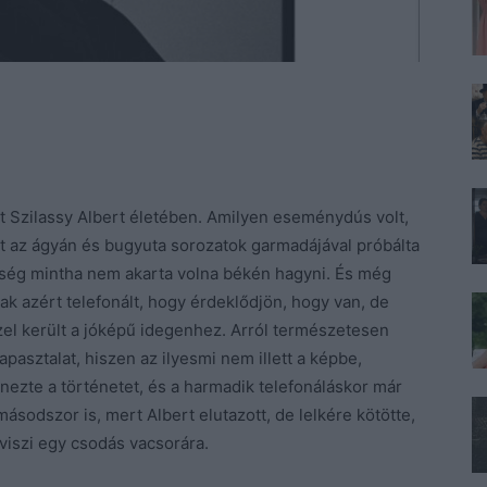
 Szilassy Albert életében. Amilyen eseménydús volt,
üdt az ágyán és bugyuta sorozatok garmadájával próbálta
egség mintha nem akarta volna békén hagyni. És még
ak azért telefonált, hogy érdeklődjön, hogy van, de
özel került a jóképű idegenhez. Arról természetesen
pasztalat, hiszen az ilyesmi nem illett a képbe,
ínezte a történetet, és a harmadik telefonáláskor már
másodszor is, mert Albert elutazott, de lelkére kötötte,
viszi egy csodás vacsorára.