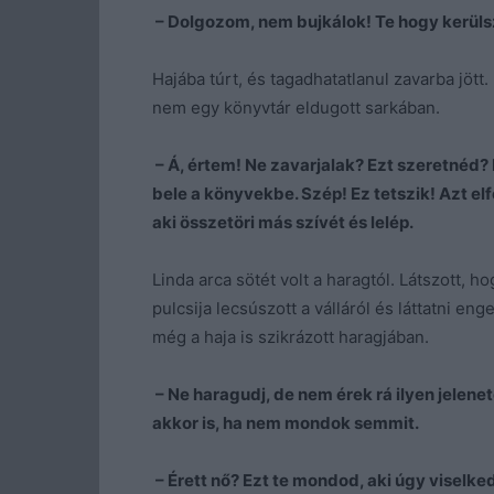
– Dolgozom, nem bujkálok! Te hogy kerüls
Hajába túrt, és tagadhatatlanul zavarba jött.
nem egy könyvtár eldugott sarkában.
– Á, értem! Ne zavarjalak? Ezt szeretnéd? 
bele a könyvekbe. Szép! Ez tetszik! Azt el
aki összetöri más szívét és lelép.
Linda arca sötét volt a haragtól. Látszott, 
pulcsija lecsúszott a válláról és láttatni en
még a haja is szikrázott haragjában.
– Ne haragudj, de nem érek rá ilyen jelenet
akkor is, ha nem mondok semmit.
– Érett nő? Ezt te mondod, aki úgy viselk