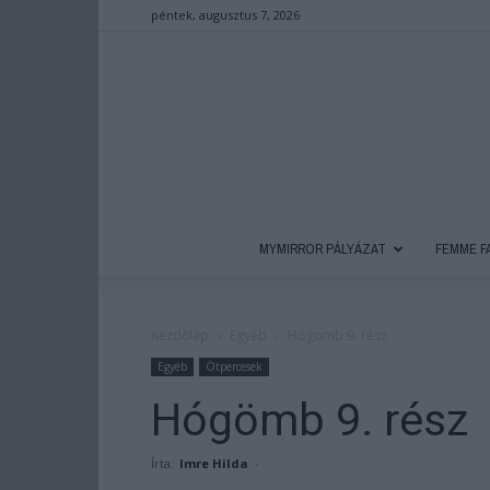
péntek, augusztus 7, 2026
MYMIRROR PÁLYÁZAT
FEMME F
Kezdőlap
Egyéb
Hógömb 9. rész
Egyéb
Ötpercesek
Hógömb 9. rész
Írta:
Imre Hilda
-