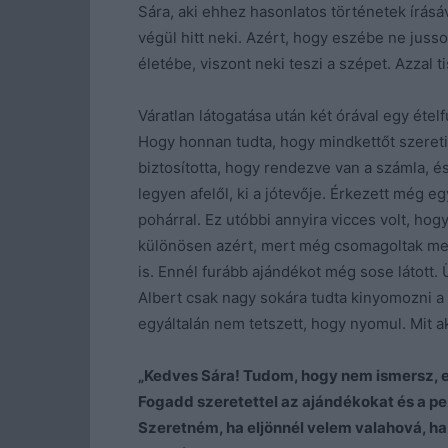
Sára, aki ehhez hasonlatos történetek írásáv
végül hitt neki. Azért, hogy eszébe ne jusso
életébe, viszont neki teszi a szépet. Azzal ti
Váratlan látogatása után két órával egy étel
Hogy honnan tudta, hogy mindkettőt szereti,
biztosította, hogy rendezve van a számla, é
legyen afelől, ki a jótevője. Érkezett még 
pohárral. Ez utóbbi annyira vicces volt, hog
különösen azért, mert még csomagoltak mel
is. Ennél furább ajándékot még sose látott.
Albert csak nagy sokára tudta kinyomozni a 
egyáltalán nem tetszett, hogy nyomul. Mit a
„Kedves Sára! Tudom, hogy nem ismersz, 
Fogadd szeretettel az ajándékokat és a pe
Szeretném, ha eljönnél velem valahová, ha