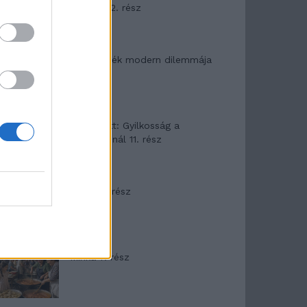
mítosza 2. rész
Az ereklyék modern dilemmája
T. Barnett: Gyilkosság a
Garda-tónál 11. rész
Minka 8. rész
Minka 7. rész