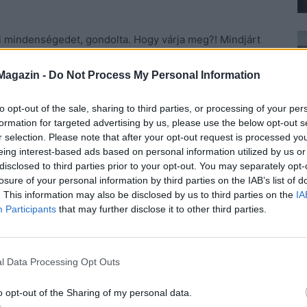
i mindenségedet, gondolta. Hogy várja meg?! Mindjárt
d támolyogni, mérgelődött. Mit képzel? Azt hiszi, hogy a
nd vagy pszichopata, aki megszokta, hogy neki nem
Magazin -
Do Not Process My Personal Information
árcisztikus barom, dühöngött, és az járt a fejében,
to opt-out of the sale, sharing to third parties, or processing of your per
akitől jobb tartani. Most épp életre kelt egy, aki ki
formation for targeted advertising by us, please use the below opt-out s
r selection. Please note that after your opt-out request is processed y
eing interest-based ads based on personal information utilized by us or
lőször is mindent meg akart tudni a lányról. Két okból
disclosed to third parties prior to your opt-out. You may separately opt-
losure of your personal information by third parties on the IAB’s list of
 kutakodott a családja után, rábukkant egy
. This information may also be disclosed by us to third parties on the
IA
ét, másodsorban pedig tetszett neki, és szerette
Participants
that may further disclose it to other third parties.
dol rá. Álmában sem gondolta, hogy rossz módszert
jándékkal levehetők a lábukról. A levéltár poros könyvei
gy Sára vezetékneve megegyezik az ő nagyapja első
l Data Processing Opt Outs
o opt-out of the Sharing of my personal data.
folyásolja majd a terveit, mert ha ez igaz, akkor