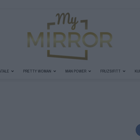
ATALE
PRETTY WOMAN
MAN POWER
FRUZSIFITT
KU
MyMirror
Magazin