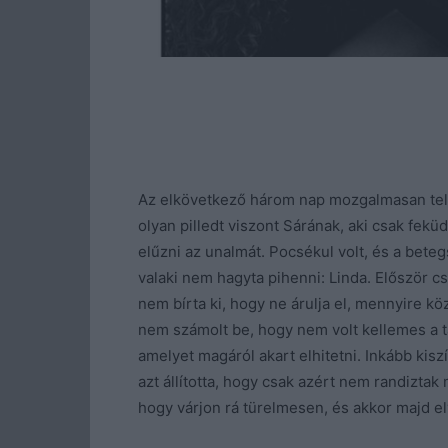
Az elkövetkező három nap mozgalmasan telt
olyan pilledt viszont Sárának, aki csak fek
elűzni az unalmát. Pocsékul volt, és a bet
valaki nem hagyta pihenni: Linda. Először cs
nem bírta ki, hogy ne árulja el, mennyire k
nem számolt be, hogy nem volt kellemes a ta
amelyet magáról akart elhitetni. Inkább kisz
azt állította, hogy csak azért nem randiztak 
hogy várjon rá türelmesen, és akkor majd el