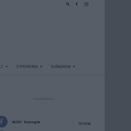
LT
ÖTPERCESEK
ELŐADÁSOK
- Advertisement -
46,301
Rajongók
TETSZIK