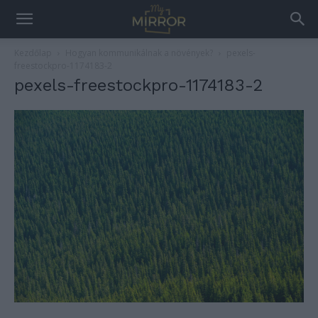
Kezdőlap
Hogyan kommunikálnak a növények?
pexels-
freestockpro-1174183-2
pexels-freestockpro-1174183-2