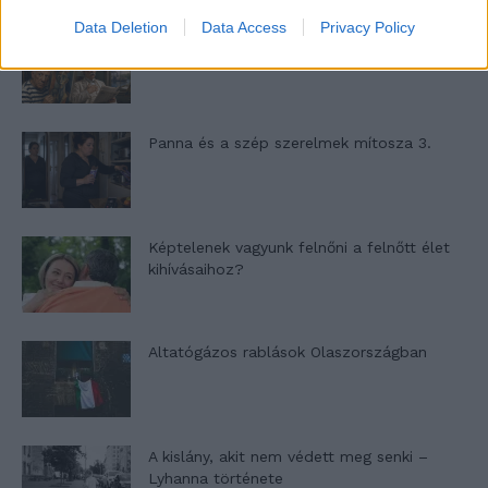
Data Deletion
Data Access
Privacy Policy
Nyár, nevetés, anekdoták
Panna és a szép szerelmek mítosza 3.
Képtelenek vagyunk felnőni a felnőtt élet
kihívásaihoz?
Altatógázos rablások Olaszországban
A kislány, akit nem védett meg senki –
Lyhanna története