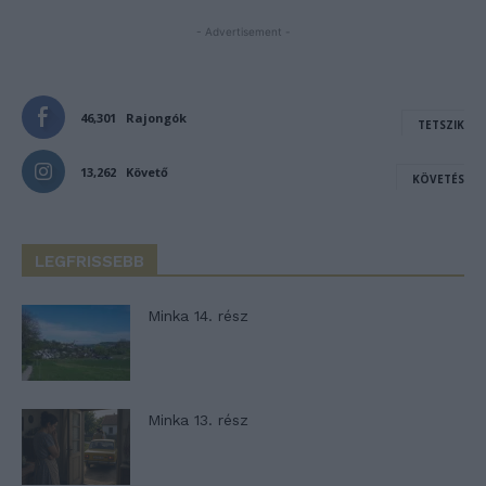
- Advertisement -
46,301
Rajongók
TETSZIK
13,262
Követő
KÖVETÉS
LEGFRISSEBB
Minka 14. rész
Minka 13. rész