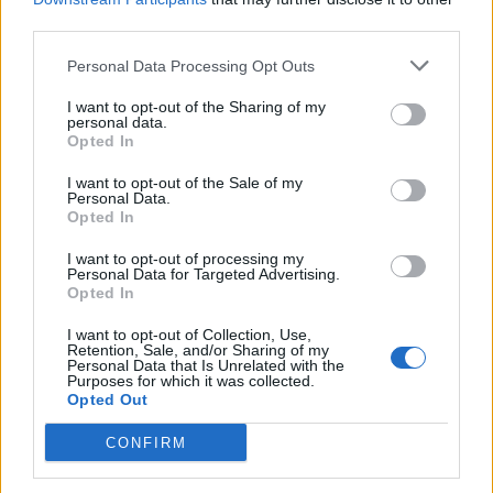
Pedig szóltam… – Miért nem hiszünk a
third parties.
nőknek, amikor segítséget kérnek?
Personal Data Processing Opt Outs
I want to opt-out of the Sharing of my
A legidegesítőbb kifejezések laza
personal data.
gyűjteménye
Opted In
I want to opt-out of the Sale of my
Personal Data.
Elyna Robbs: Adéle és az örökölt árnyak
Opted In
13. rész
I want to opt-out of processing my
Personal Data for Targeted Advertising.
Opted In
Woody Allen megosztó zsenialitása
I want to opt-out of Collection, Use,
Retention, Sale, and/or Sharing of my
Personal Data that Is Unrelated with the
Purposes for which it was collected.
Opted Out
A világ legismertebb ruhái
CONFIRM