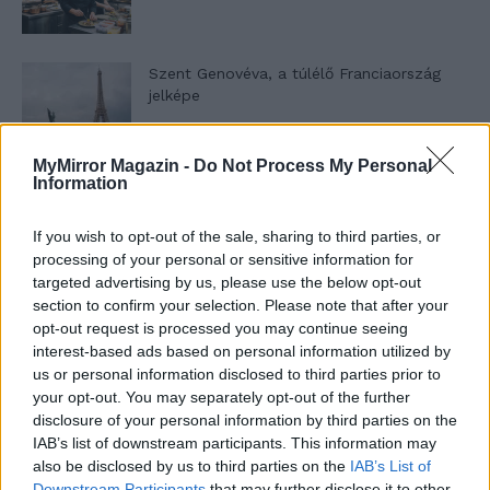
Szent Genovéva, a túlélő Franciaország
jelképe
MyMirror Magazin -
Do Not Process My Personal
Minka 12. rész
Information
If you wish to opt-out of the sale, sharing to third parties, or
processing of your personal or sensitive information for
targeted advertising by us, please use the below opt-out
Minka 11. rész
section to confirm your selection. Please note that after your
opt-out request is processed you may continue seeing
interest-based ads based on personal information utilized by
us or personal information disclosed to third parties prior to
T. szereti a fiatal lányokat 14. rész
your opt-out. You may separately opt-out of the further
disclosure of your personal information by third parties on the
IAB’s list of downstream participants. This information may
also be disclosed by us to third parties on the
IAB’s List of
Downstream Participants
that may further disclose it to other