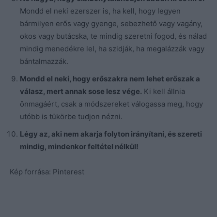
Mondd el neki ezerszer is, ha kell, hogy legyen
bármilyen erős vagy gyenge, sebezhető vagy vagány,
okos vagy butácska, te mindig szeretni fogod, és nálad
mindig menedékre lel, ha szidják, ha megalázzák vagy
bántalmazzák.
Mondd el neki, hogy erőszakra nem lehet erőszak a
válasz, mert annak sose lesz vége.
Ki kell állnia
önmagáért, csak a módszereket válogassa meg, hogy
utóbb is tükörbe tudjon nézni.
Légy az, aki nem akarja folyton irányítani, és szereti
mindig, mindenkor feltétel nélkül!
Kép forrása: Pinterest