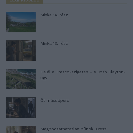
LEGFRISSEBB
Minka 14. rész
Minka 13. rész
Halál a Tresco-szigeten – A Josh Clayton-
ügy
Öt másodperc
Megbocsáthatatlan bűnök 3.rész