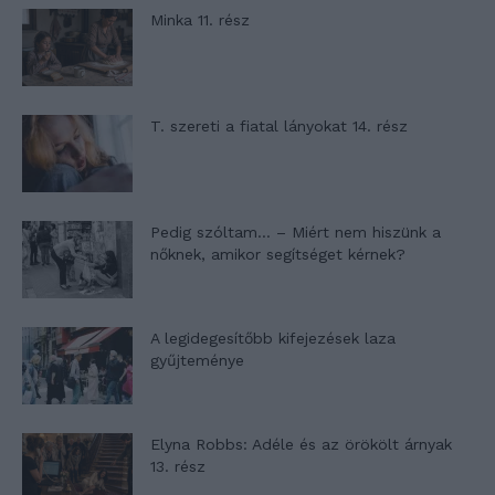
Minka 11. rész
T. szereti a fiatal lányokat 14. rész
Pedig szóltam… – Miért nem hiszünk a
nőknek, amikor segítséget kérnek?
A legidegesítőbb kifejezések laza
gyűjteménye
Elyna Robbs: Adéle és az örökölt árnyak
13. rész