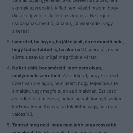
Vannak olyan gyerekek, akik befelé fordulóak, nem
akarnak szerepelni. A fiad nem vásári majom, hogy
dicsekedj vele és kilökd a színpadra. Ne téged
csodáljanak, mert ő jól tanul, jól viselkedik, vagy
sikeres!
Ismerd el, ha ügyes, ha jól teljesít, és ne mondd neki,
hogy tudna többet is, ha akarna!
Dicsérd jól, és ne
sűríts a szavaid mögé még több elvárást!
Ne kritizáld, becsméreld, mert nem olyan,
amilyennek szeretnéd.
A te dolgod, hogy szeresd.
Ezért van a világon, nem azért, hogy teljesítse a te
álmaidat, vagy megfeleljen az álmaidnak. Ezt vésd
eszedbe, és emlékezz, neked se volt könnyű szüleid
kedvére tenni. Kivéve, ha tökéletes vagy, ami nem
valószínű.
Tanítsd meg neki, hogy nem jobb vagy rosszabb
másoknál!
Mondd el neki, hogy nem szégyen