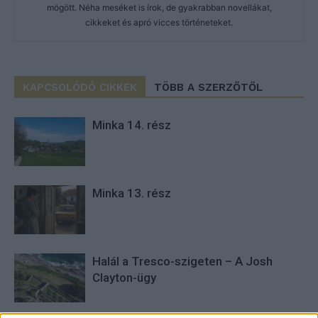
mögött. Néha meséket is írok, de gyakrabban novellákat,
cikkeket és apró vicces történeteket.
KAPCSOLÓDÓ CIKKEK
TÖBB A SZERZŐTŐL
Minka 14. rész
Minka 13. rész
Halál a Tresco-szigeten – A Josh
Clayton-ügy