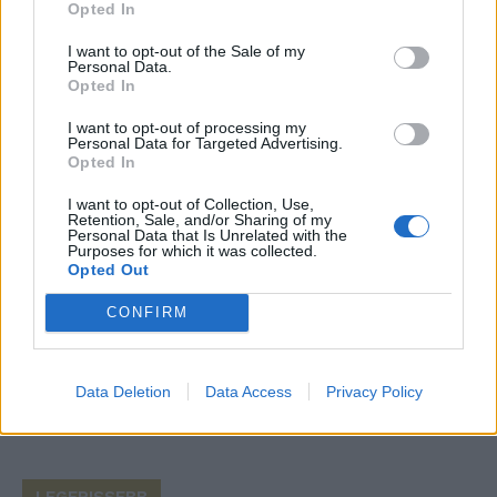
Opted In
Save my name, email, and website in this browser for the
I want to opt-out of the Sale of my
next time I comment.
Personal Data.
Opted In
Notify me of follow-up comments by email.
I want to opt-out of processing my
Notify me of new posts by email.
Personal Data for Targeted Advertising.
Opted In
I want to opt-out of Collection, Use,
Retention, Sale, and/or Sharing of my
Personal Data that Is Unrelated with the
Purposes for which it was collected.
- Advertisement -
Opted Out
CONFIRM
46,301
Rajongók
TETSZIK
Data Deletion
Data Access
Privacy Policy
13,262
Követő
KÖVETÉS