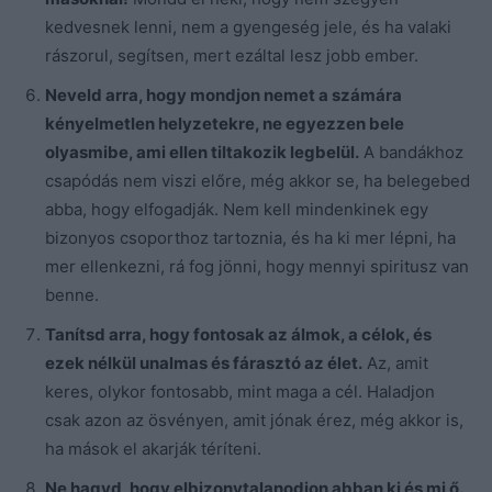
kedvesnek lenni, nem a gyengeség jele, és ha valaki
rászorul, segítsen, mert ezáltal lesz jobb ember.
Neveld arra, hogy mondjon nemet a számára
kényelmetlen helyzetekre, ne egyezzen bele
olyasmibe, ami ellen tiltakozik legbelül.
A bandákhoz
csapódás nem viszi előre, még akkor se, ha belegebed
abba, hogy elfogadják. Nem kell mindenkinek egy
bizonyos csoporthoz tartoznia, és ha ki mer lépni, ha
mer ellenkezni, rá fog jönni, hogy mennyi spiritusz van
benne.
Tanítsd arra, hogy fontosak az álmok, a célok, és
ezek nélkül unalmas és fárasztó az élet.
Az, amit
keres, olykor fontosabb, mint maga a cél. Haladjon
csak azon az ösvényen, amit jónak érez, még akkor is,
ha mások el akarják téríteni.
Ne hagyd, hogy elbizonytalanodjon abban ki és mi ő.