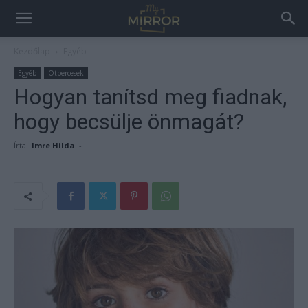
Kezdőlap
Egyéb
Egyéb
Ötpercesek
Hogyan tanítsd meg fiadnak,
hogy becsülje önmagát?
Írta:
Imre Hilda
-