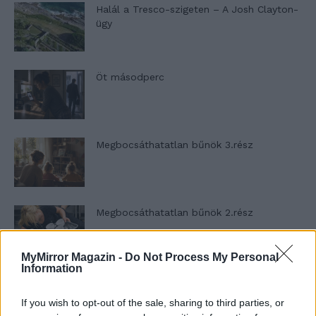
Halál a Tresco-szigeten – A Josh Clayton-
ügy
Öt másodperc
Megbocsáthatatlan bűnök 3.rész
Megbocsáthatatlan bűnök 2.rész
MyMirror Magazin -
Do Not Process My Personal
Information
Megbocsáthatatlan bűnök 1.rész
If you wish to opt-out of the sale, sharing to third parties, or