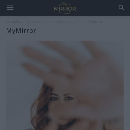
Kezdőlap
Igaz történetek – A főnök meg én?
MyMirror
MyMirror