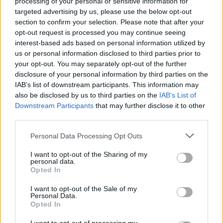
processing of your personal or sensitive information for
targeted advertising by us, please use the below opt-out
section to confirm your selection. Please note that after your
Szent Genovéva, a túlélő Franciaország
opt-out request is processed you may continue seeing
jelképe
interest-based ads based on personal information utilized by
us or personal information disclosed to third parties prior to
your opt-out. You may separately opt-out of the further
Minka 12. rész
disclosure of your personal information by third parties on the
IAB’s list of downstream participants. This information may
also be disclosed by us to third parties on the
IAB’s List of
Downstream Participants
that may further disclose it to other
third parties.
Minka 11. rész
Personal Data Processing Opt Outs
I want to opt-out of the Sharing of my
personal data.
T. szereti a fiatal lányokat 14. rész
Opted In
I want to opt-out of the Sale of my
Personal Data.
Opted In
Pedig szóltam… – Miért nem hiszünk a