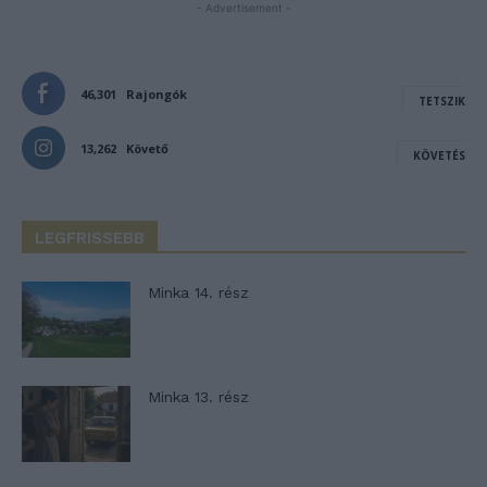
- Advertisement -
46,301
Rajongók
TETSZIK
13,262
Követő
KÖVETÉS
LEGFRISSEBB
Minka 14. rész
Minka 13. rész