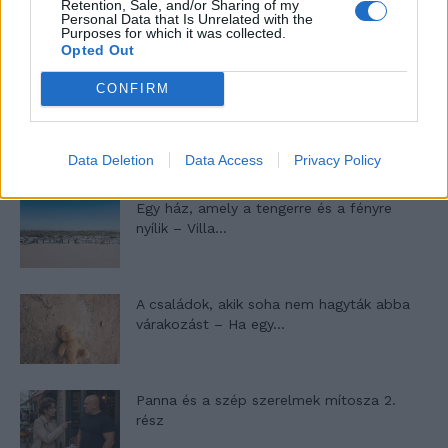
Retention, Sale, and/or Sharing of my
Máltai kaland 7.
Personal Data that Is Unrelated with the
Purposes for which it was collected.
Opted Out
CONFIRM
10 tanács, ha jobban akarod érezni magad
a hétköznapokban
Data Deletion
Data Access
Privacy Policy
Egy ház, amely a tengerre és a fényre
nyílik – Villa...
A családok, akik soha nem hagyták abba
várakozást – Ha egy...
Panna és a szép szerelmek mítosza 2.
rész