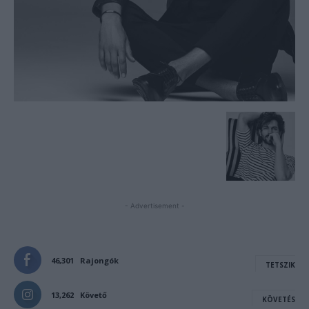
- Advertisement -
46,301
Rajongók
TETSZIK
13,262
Követő
KÖVETÉS