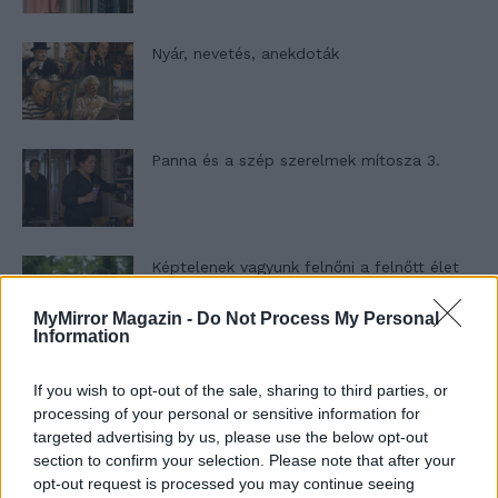
Nyár, nevetés, anekdoták
Panna és a szép szerelmek mítosza 3.
Képtelenek vagyunk felnőni a felnőtt élet
kihívásaihoz?
MyMirror Magazin -
Do Not Process My Personal
Information
Altatógázos rablások Olaszországban
If you wish to opt-out of the sale, sharing to third parties, or
processing of your personal or sensitive information for
targeted advertising by us, please use the below opt-out
section to confirm your selection. Please note that after your
A kislány, akit nem védett meg senki –
opt-out request is processed you may continue seeing