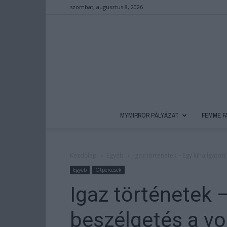
szombat, augusztus 8, 2026
MYMIRROR PÁLYÁZAT
FEMME F
Kezdőlap
Egyéb
Igaz történetek – Egy kihallgatot
Egyéb
Ötpercesek
Igaz történetek –
beszélgetés a v