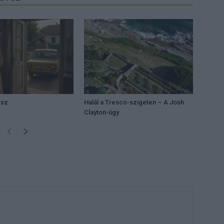
ész
Halál a Tresco-szigeten – A Josh
Clayton-ügy