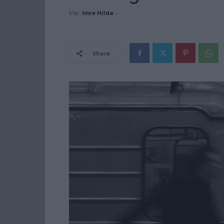
Írta:
Imre Hilda
-
Share