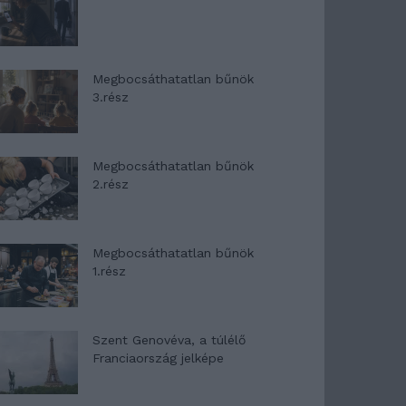
Megbocsáthatatlan bűnök
3.rész
Megbocsáthatatlan bűnök
2.rész
Megbocsáthatatlan bűnök
1.rész
Szent Genovéva, a túlélő
Franciaország jelképe