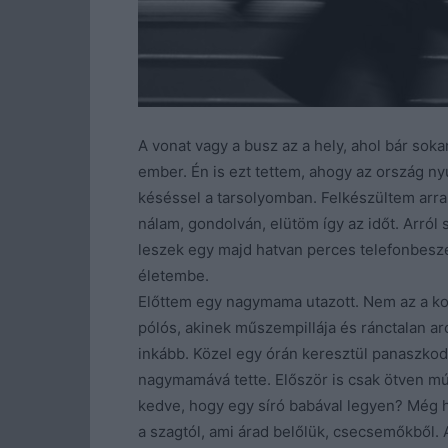
A vonat vagy a busz az a hely, ahol bár sok
ember. Én is ezt tettem, ahogy az ország ny
késéssel a tarsolyomban. Felkészültem arra,
nálam, gondolván, elütöm így az időt. Arró
leszek egy majd hatvan perces telefonbesz
életembe.
Előttem egy nagymama utazott. Nem az a ko
pólós, akinek műszempillája és ránctalan arc
inkább. Közel egy órán keresztül panaszkodo
nagymamává tette. Először is csak ötven múl
kedve, hogy egy síró babával legyen? Még ha
a szagtól, ami árad belőlük, csecsemőkből. A