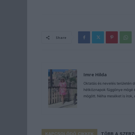
Share
Imre Hilda
Oktatás és nevelés területén 
hétköznapok függönye mögé és 
mögött. Néha meséket is írok, 
KAPCSOLÓDÓ CIKKEK
TÖBB A SZER