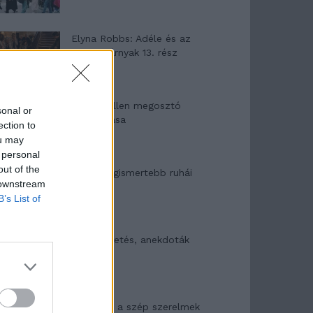
Elyna Robbs: Adéle és az
örökölt árnyak 13. rész
Woody Allen megosztó
sonal or
zsenialitása
ection to
ou may
 personal
out of the
A világ legismertebb ruhái
 downstream
B’s List of
Nyár, nevetés, anekdoták
Panna és a szép szerelmek