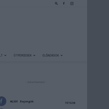
LT
ÖTPERCESEK
ELŐADÁSOK
- Advertisement -
46,301
Rajongók
TETSZIK