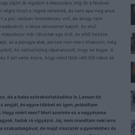
hogy jöjjön át vigyázni a Mazsolára, míg ők a férjével
l végre kicsit a régiek lehetnek, és nem apa meg anya.
 a pici valóban tüneményes volt, de ahogy nem
adásokról, a lánya vérszemet kapott. Az első
, másodszor már ráhúztak egy órát, és ettől kezdve
 Veje, az a pipogya alak, persze nem mert tiltakozni, még
yított, és valószínűleg ráparancsolt, hogy ne tegye. A
és ő azt vette észre, hogy mind több időt tölt náluk és
z, de a baba szórakoztatásához is. Lassan tíz
 anyját, és egyre többet sír. Igen, próbáltam
ni. Hogy miért nem? Mert szerinte ez a nagymama
 vagyok, tudok rá vigyázni. Jaj, nem mondtam neki erre
a szabadságával, de majd visszatér a gyerekéhez és