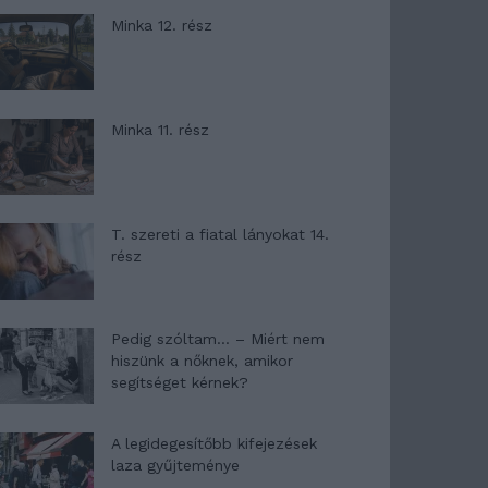
Minka 12. rész
Minka 11. rész
T. szereti a fiatal lányokat 14.
rész
Pedig szóltam… – Miért nem
hiszünk a nőknek, amikor
segítséget kérnek?
A legidegesítőbb kifejezések
laza gyűjteménye