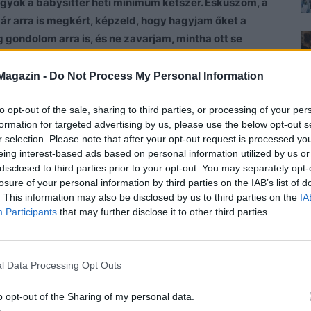
agyok a babysitter heti minimum kétszer. Esküszöm, a
 Már arra is megkért, képzeld, hogy hagyjam őket a
ondolom arra is, és ne zavarjam, mintha ott se
ssek nekik azzal, hogy besokalltam? Te képes lennél
 mert nincs még unokád. Egyébként a kis Csipet
Magazin -
Do Not Process My Personal Information
ebben tudom lekötni este. Megfürdetem,
to opt-out of the sale, sharing to third parties, or processing of your per
nem szopizik rég! Tápszert kap, így könnyebb vele,
formation for targeted advertising by us, please use the below opt-out s
én rossz ember vagyok? Már nincs időm magamra, de
r selection. Please note that after your opt-out request is processed y
aimról. Persze, hogy próbáltam megbeszélni a
eing interest-based ads based on personal information utilized by us or
ttam. Egyszer már azt hazudtam, hogy beteg vagyok.
disclosed to third parties prior to your opt-out. You may separately opt-
om, de nem is merek belegondolni. Épp
losure of your personal information by third parties on the IAB’s list of
. This information may also be disclosed by us to third parties on the
IA
iatalabb nálam. Hogy mondjam meg neki, hogy nem
Participants
that may further disclose it to other third parties.
 szóval nem fogja megérteni. Ne idegelj már szét! Jó
en alkalmazkodjon! És különben is ez csak
lenni, és nem ingyenes bébicsősz, akit bármikor ki
l Data Processing Opt Outs
a szám! No, akkor nagy veszekedés és sértődés lesz…
anni a méregtől. Lassan már utálni fogok hozzájuk
o opt-out of the Sharing of my personal data.
mal és a nagy számmal! Ez most más. Abban más,