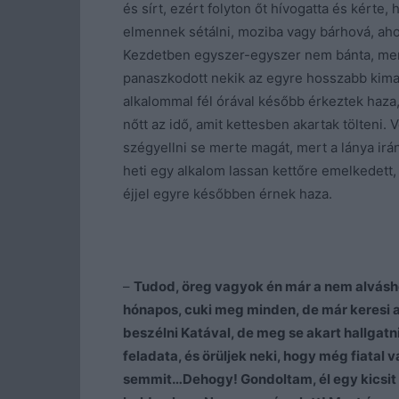
és sírt, ezért folyton őt hívogatta és kérte, 
elmennek sétálni, moziba vagy bárhová, aho
Kezdetben egyszer-egyszer nem bánta, mert
panaszkodott nekik az egyre hosszabb kimar
alkalommal fél órával később érkeztek haza
nőtt az idő, amit kettesben akartak tölteni.
szégyellni se merte magát, mert a lánya irán
heti egy alkalom lassan kettőre emelkedett, 
éjjel egyre későbben érnek haza.
–
Tudod, öreg vagyok én már a nem alvásho
hónapos, cuki meg minden, de már keresi az
beszélni Katával, de meg se akart hallgat
feladata, és örüljek neki, hogy még fiatal
semmit…Dehogy! Gondoltam, él egy kicsit 