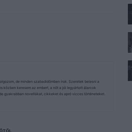
dolgozom, de minden szabadidőmben írok. Szeretek belesni a
közben keresem az embert, a nőt a jól legyártott álarcok
de gyakrabban novellákat, cikkeket és apró vicces történeteket.
ZŐTŐL