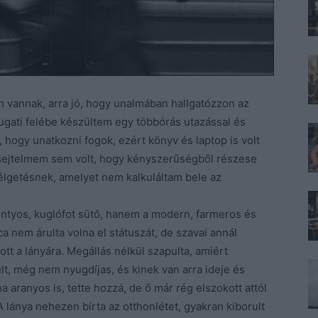
an vannak, arra jó, hogy unalmában hallgatózzon az
ugati felébe készültem egy többórás utazással és
 hogy unatkozni fogok, ezért könyv és laptop is volt
l sejtelmem sem volt, hogy kényszerűségből részese
élgetésnek, amelyet nem kalkuláltam bele az
ntyos, kuglófot sütő, hanem a modern, farmeros és
a nem árulta volna el státuszát, de szavai annál
tt a lányára. Megállás nélkül szapulta, amiért
t, még nem nyugdíjas, és kinek van arra ideje és
 aranyos is, tette hozzá, de ő már rég elszokott attól
 lánya nehezen bírta az otthonlétet, gyakran kiborult