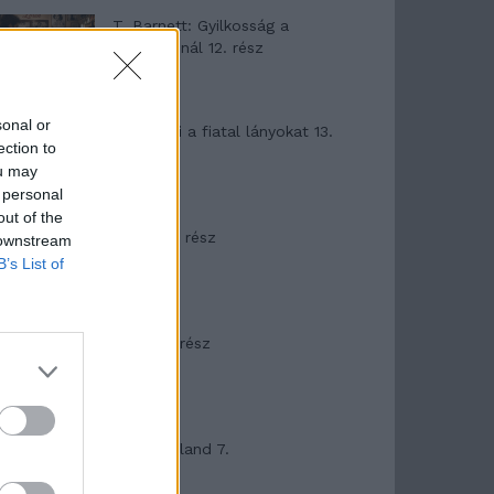
T. Barnett: Gyilkosság a
Garda-tónál 12. rész
sonal or
T. szereti a fiatal lányokat 13.
ection to
rész
ou may
 personal
out of the
Minka 10. rész
 downstream
B’s List of
Minka 9. rész
Máltai kaland 7.