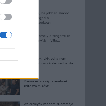
10 tanács, ha jobban akarod
érezni magad a
hétköznapokban
Egy ház, amely a tengerre és
a fényre nyílik – Villa...
A családok, akik soha nem
hagyták abba várakozást – Ha
egy...
Panna és a szép szerelmek
mítosza 2. rész
Az ereklyék modern dilemmája