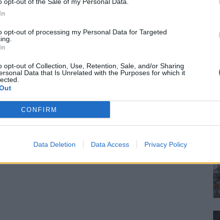
o opt-out of the Sale of my Personal Data.
In
to opt-out of processing my Personal Data for Targeted
ing.
In
o opt-out of Collection, Use, Retention, Sale, and/or Sharing
ersonal Data that Is Unrelated with the Purposes for which it
lected.
Out
CONFIRM
Data Deletion
Data Access
Privacy Policy