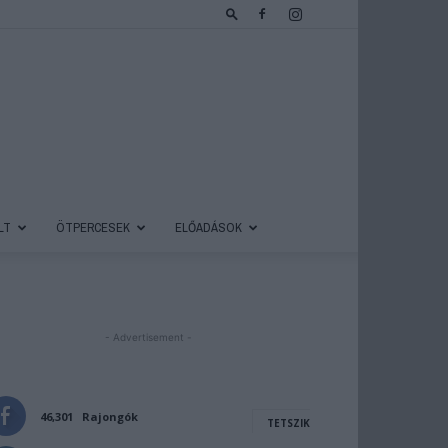
LT
ÖTPERCESEK
ELŐADÁSOK
- Advertisement -
46,301
Rajongók
TETSZIK