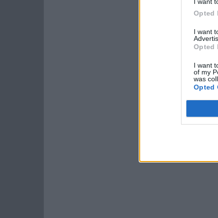
I want t
Opted 
I want 
Advertis
Opted 
I want t
of my P
was col
Opted 