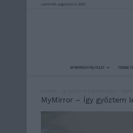
csütörtök, augusztus 6, 2026
MYMIRROR PÁLYÁZAT
FEMME F
Kezdőlap
Így győztem le az álmatlanságot
MyMirr
MyMirror – Így győztem l