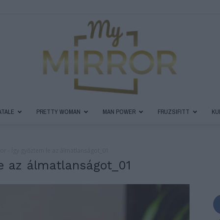
ATALE
PRETTY WOMAN
MAN POWER
FRUZSIFITT
KU
MyMirror
or - Így győztem le az álmatlanságot_01
e az álmatlanságot_01
Magazin