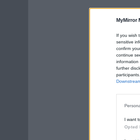
MyMirror 
If you wish 
sensitive in
confirm you
continue se
information 
further disc
participants
Downstream 
Persona
I want t
Opted 