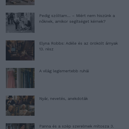
Pedig szóltam… – Miért nem hiszünk a
nőknek, amikor segítséget kérnek?
Elyna Robbs: Adéle és az örökölt árnyak
13. rész
A világ legismertebb ruhái
Nyár, nevetés, anekdoták
Panna és a szép szerelmek mítosza 3.