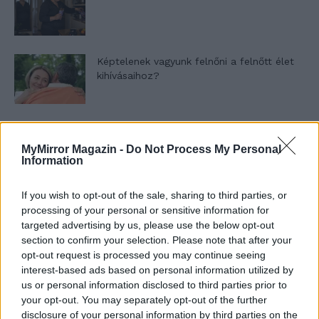
Képtelenek vagyunk felnőni a felnőtt élet
kihívásaihoz?
Altatógázos rablások Olaszországban
MyMirror Magazin -
Do Not Process My Personal
Information
If you wish to opt-out of the sale, sharing to third parties, or
A kislány, akit nem védett meg senki –
processing of your personal or sensitive information for
Lyhanna története
targeted advertising by us, please use the below opt-out
section to confirm your selection. Please note that after your
opt-out request is processed you may continue seeing
T. Barnett: Gyilkosság a Garda-tónál 12.
interest-based ads based on personal information utilized by
rész
us or personal information disclosed to third parties prior to
your opt-out. You may separately opt-out of the further
disclosure of your personal information by third parties on the