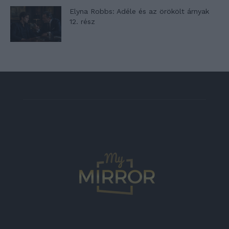
Elyna Robbs: Adéle és az örökölt árnyak
12. rész