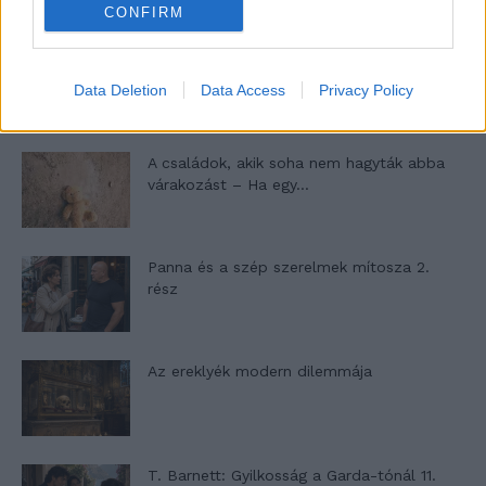
CONFIRM
Egy ház, amely a tengerre és a fényre
nyílik – Villa...
Data Deletion
Data Access
Privacy Policy
A családok, akik soha nem hagyták abba
várakozást – Ha egy...
Panna és a szép szerelmek mítosza 2.
rész
Az ereklyék modern dilemmája
T. Barnett: Gyilkosság a Garda-tónál 11.