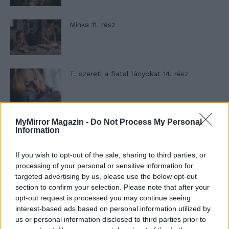
Minka 11. rész
T. szereti a fiatal lányokat 14. rész
MyMirror Magazin -
Do Not Process My Personal
Pedig szóltam… – Miért nem hiszünk a
Information
nőknek, amikor segítséget kérnek?
If you wish to opt-out of the sale, sharing to third parties, or
processing of your personal or sensitive information for
A legidegesítőbb kifejezések laza
targeted advertising by us, please use the below opt-out
gyűjteménye
section to confirm your selection. Please note that after your
opt-out request is processed you may continue seeing
interest-based ads based on personal information utilized by
us or personal information disclosed to third parties prior to
Elyna Robbs: Adéle és az örökölt árnyak