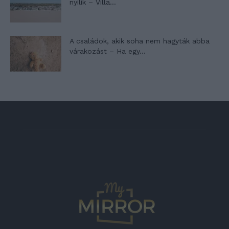
nyílik – Villa...
A családok, akik soha nem hagyták abba
várakozást – Ha egy...