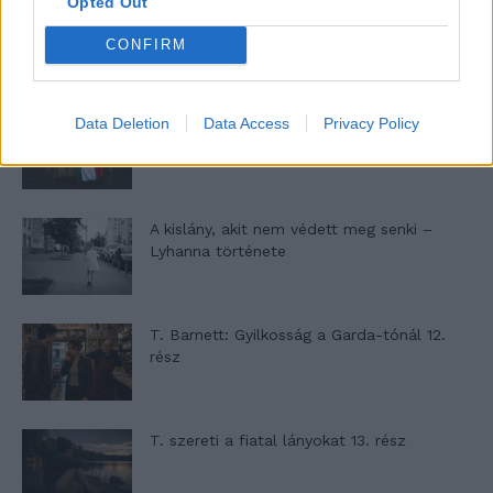
Opted Out
Képtelenek vagyunk felnőni a felnőtt élet
kihívásaihoz?
CONFIRM
Data Deletion
Data Access
Privacy Policy
Altatógázos rablások Olaszországban
A kislány, akit nem védett meg senki –
Lyhanna története
T. Barnett: Gyilkosság a Garda-tónál 12.
rész
T. szereti a fiatal lányokat 13. rész