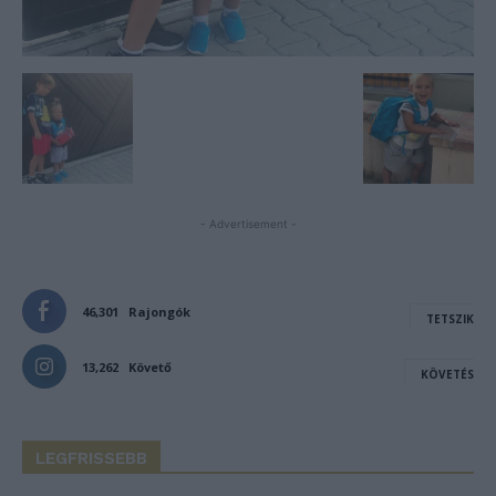
- Advertisement -
46,301
Rajongók
TETSZIK
13,262
Követő
KÖVETÉS
LEGFRISSEBB