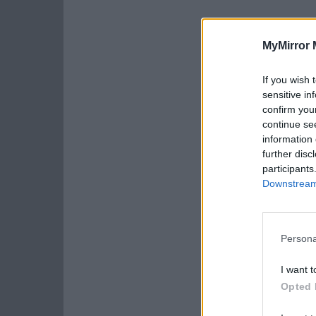
MyMirror 
If you wish 
sensitive in
confirm you
continue se
information 
further disc
participants
Downstream 
Persona
I want t
Opted 