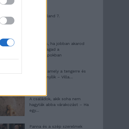
Máltai kaland 7.
10 tanács, ha jobban akarod
érezni magad a
hétköznapokban
Egy ház, amely a tengerre és
a fényre nyílik – Villa...
A családok, akik soha nem
hagyták abba várakozást – Ha
egy...
Panna és a szép szerelmek