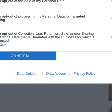
o opt-out of the Sale of my Personal Data.
In
to opt-out of processing my Personal Data for Targeted
ing.
In
o opt-out of Collection, Use, Retention, Sale, and/or Sharing
ersonal Data that Is Unrelated with the Purposes for which it
lected.
Out
CONFIRM
Data Deletion
Data Access
Privacy Policy