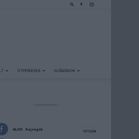
LT
ÖTPERCESEK
ELŐADÁSOK
- Advertisement -
46,301
Rajongók
TETSZIK