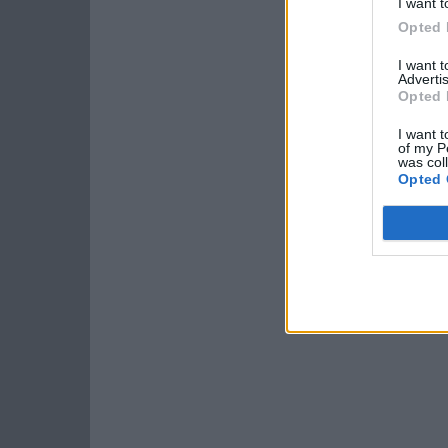
I want t
Opted 
I want 
Advertis
Opted 
I want t
of my P
was col
Opted 