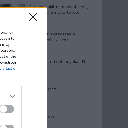
A kislány, akit nem védett meg
senki – Lyhanna története
sonal or
T. Barnett: Gyilkosság a
ection to
Garda-tónál 12. rész
ou may
 personal
out of the
T. szereti a fiatal lányokat 13.
 downstream
rész
B’s List of
Minka 10. rész
Minka 9. rész