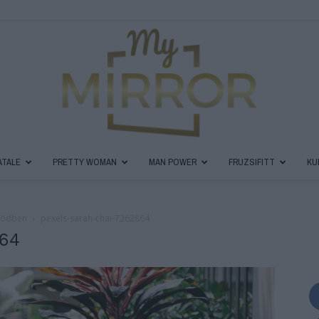
ATALE
PRETTY WOMAN
MAN POWER
FRUZSIFITT
KU
MyMirror
őrödben
pexels-sarah-chai-7262864
864
Magazin