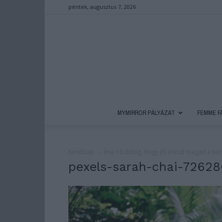
péntek, augusztus 7, 2026
MYMIRROR PÁLYÁZAT
FEMME F
Kezdőlap
Íme 10 dolog, hogy jól érezd magad a b
pexels-sarah-chai-7262