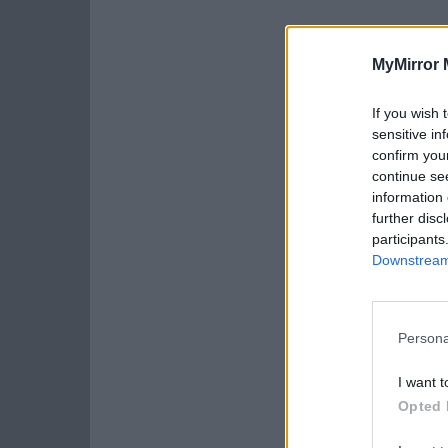
MyMirror 
If you wish 
sensitive in
confirm you
continue se
information 
further disc
participants
Downstream 
Persona
I want t
Opted 