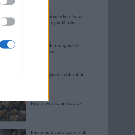
Elyna Robbs: Adéle és az
örökölt árnyak 13. rész
Woody Allen megosztó
zsenialitása
A világ legismertebb ruhái
Nyár, nevetés, anekdoták
Panna és a szép szerelmek