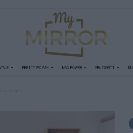
ATALE
PRETTY WOMAN
MAN POWER
FRUZSIFITT
KU
MyMirror
ck_612859637
Magazin