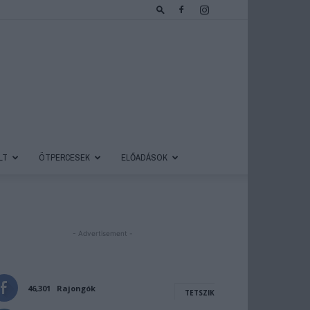
LT
ÖTPERCESEK
ELŐADÁSOK
- Advertisement -
46,301
Rajongók
TETSZIK