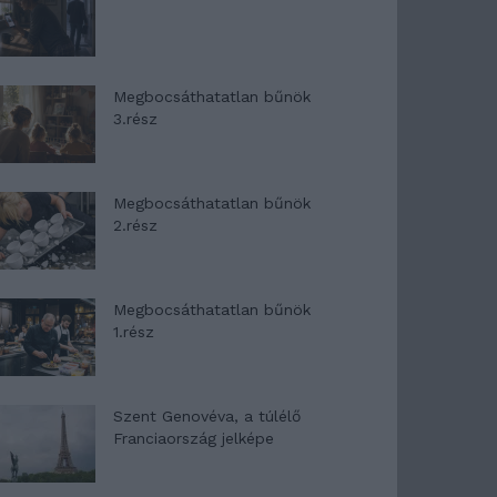
Megbocsáthatatlan bűnök
3.rész
Megbocsáthatatlan bűnök
2.rész
Megbocsáthatatlan bűnök
1.rész
Szent Genovéva, a túlélő
Franciaország jelképe