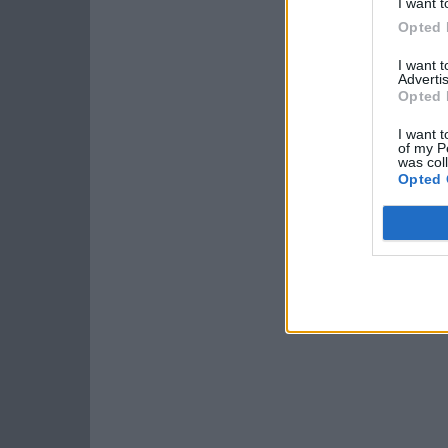
I want t
Opted 
I want 
Advertis
Opted 
I want t
of my P
was col
Opted 