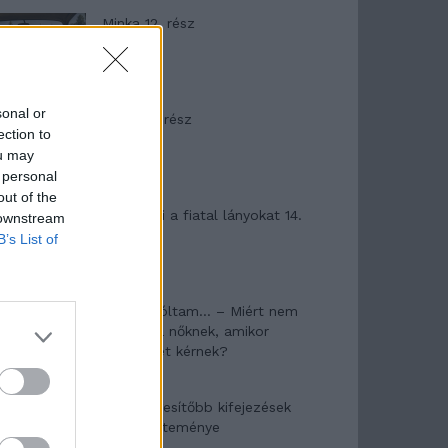
Minka 12. rész
sonal or
Minka 11. rész
ection to
ou may
 personal
out of the
T. szereti a fiatal lányokat 14.
 downstream
rész
B’s List of
Pedig szóltam… – Miért nem
hiszünk a nőknek, amikor
segítséget kérnek?
A legidegesítőbb kifejezések
laza gyűjteménye