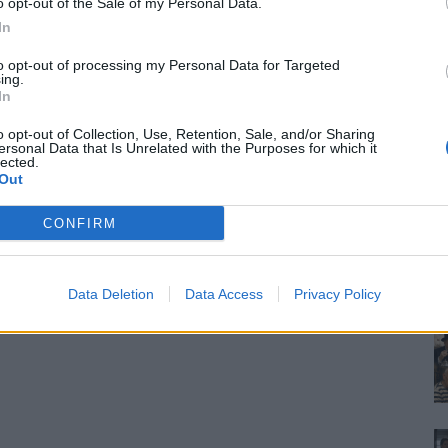
o opt-out of the Sale of my Personal Data.
In
to opt-out of processing my Personal Data for Targeted
ing.
In
o opt-out of Collection, Use, Retention, Sale, and/or Sharing
ersonal Data that Is Unrelated with the Purposes for which it
lected.
Out
CONFIRM
Data Deletion
Data Access
Privacy Policy