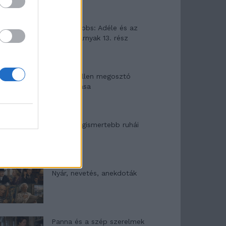
Elyna Robbs: Adéle és az
örökölt árnyak 13. rész
Woody Allen megosztó
zsenialitása
A világ legismertebb ruhái
Nyár, nevetés, anekdoták
Panna és a szép szerelmek