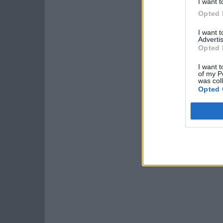
I want t
Opted 
I want 
Advertis
Opted 
I want t
of my P
was col
Opted 