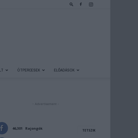
LT
ÖTPERCESEK
ELŐADÁSOK
- Advertisement -
46,301
Rajongók
TETSZIK