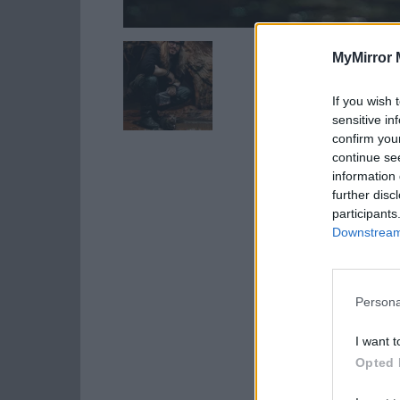
MyMirror 
If you wish 
sensitive in
confirm you
continue se
information 
further disc
participants
Downstream 
Persona
I want t
Opted 