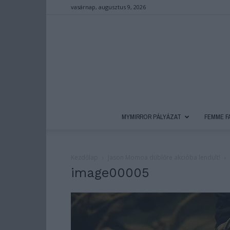
vasárnap, augusztus 9, 2026
MYMIRROR PÁLYÁZAT
FEMME F
Kezdőlap
Jason Momoa düblőre akcióba lendült!
image00005