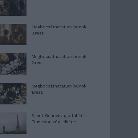
Megbocsáthatatlan bűnök
3.rész
Megbocsáthatatlan bűnök
2.rész
Megbocsáthatatlan bűnök
1.rész
Szent Genovéva, a túlélő
Franciaország jelképe