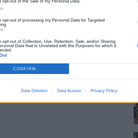
o opt-out of the Sale of my Personal Data.
In
to opt-out of processing my Personal Data for Targeted
ing.
In
o opt-out of Collection, Use, Retention, Sale, and/or Sharing
ersonal Data that Is Unrelated with the Purposes for which it
lected.
Out
CONFIRM
Data Deletion
Data Access
Privacy Policy