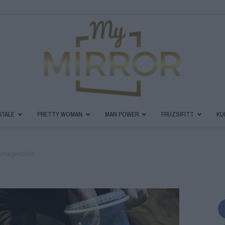
ATALE
PRETTY WOMAN
MAN POWER
FRUZSIFITT
KU
MyMirror
image00005
Magazin