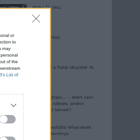
Minka 12. rész
sonal or
Minka 11. rész
ection to
ou may
 personal
out of the
T. szereti a fiatal lányokat 14.
 downstream
rész
B’s List of
Pedig szóltam… – Miért nem
hiszünk a nőknek, amikor
segítséget kérnek?
A legidegesítőbb kifejezések
laza gyűjteménye