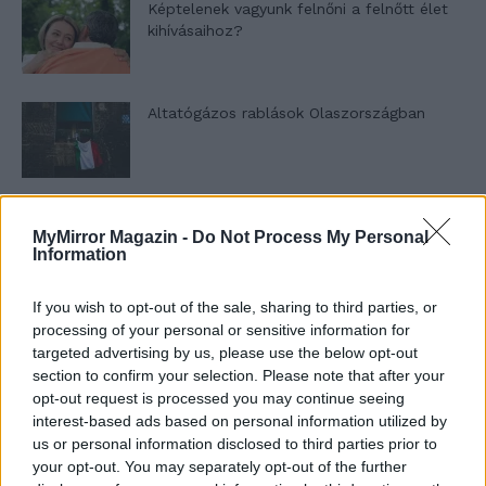
Képtelenek vagyunk felnőni a felnőtt élet
kihívásaihoz?
Altatógázos rablások Olaszországban
A kislány, akit nem védett meg senki –
MyMirror Magazin -
Do Not Process My Personal
Lyhanna története
Information
If you wish to opt-out of the sale, sharing to third parties, or
T. Barnett: Gyilkosság a Garda-tónál 12.
processing of your personal or sensitive information for
rész
targeted advertising by us, please use the below opt-out
section to confirm your selection. Please note that after your
opt-out request is processed you may continue seeing
interest-based ads based on personal information utilized by
T. szereti a fiatal lányokat 13. rész
us or personal information disclosed to third parties prior to
your opt-out. You may separately opt-out of the further