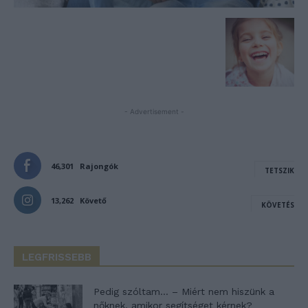
- Advertisement -
46,301
Rajongók
TETSZIK
13,262
Követő
KÖVETÉS
LEGFRISSEBB
Pedig szóltam… – Miért nem hiszünk a
nőknek, amikor segítséget kérnek?