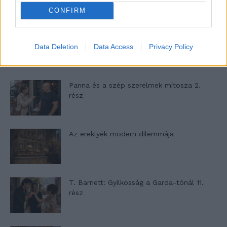
CONFIRM
A családok, akik soha nem hagyták abba
Data Deletion
Data Access
Privacy Policy
várakozást – Ha egy...
Panna és a szép szerelmek mítosza 2.
rész
Az ereklyék modern dilemmája
T. Barnett: Gyilkosság a Garda-tónál 11.
rész