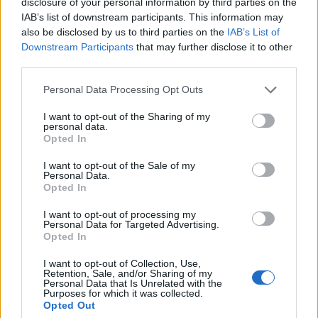
disclosure of your personal information by third parties on the
IAB’s list of downstream participants. This information may
Minka 10. rész
also be disclosed by us to third parties on the
IAB’s List of
Downstream Participants
that may further disclose it to other
third parties.
Personal Data Processing Opt Outs
Minka 9. rész
I want to opt-out of the Sharing of my
personal data.
Opted In
Máltai kaland 7.
I want to opt-out of the Sale of my
Personal Data.
Opted In
I want to opt-out of processing my
Personal Data for Targeted Advertising.
10 tanács, ha jobban akarod érezni magad
Opted In
a hétköznapokban
I want to opt-out of Collection, Use,
Retention, Sale, and/or Sharing of my
Personal Data that Is Unrelated with the
Purposes for which it was collected.
Egy ház, amely a tengerre és a fényre
Opted Out
nyílik – Villa...