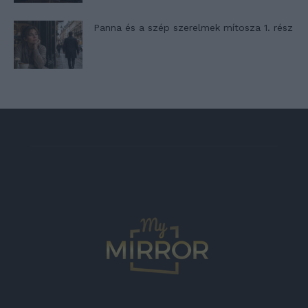
Panna és a szép szerelmek mítosza 1. rész