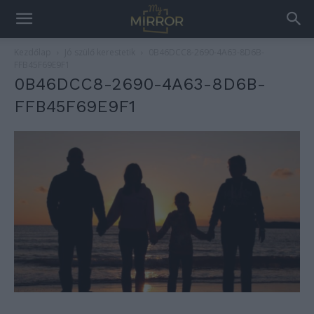
Kezdőlap
Jó szülő kerestetik
0B46DCC8-2690-4A63-8D6B-
FFB45F69E9F1
0B46DCC8-2690-4A63-8D6B-
FFB45F69E9F1