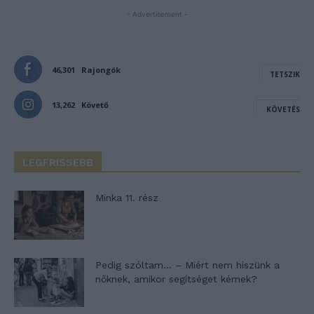
- Advertisement -
46,301
Rajongók
TETSZIK
13,262
Követő
KÖVETÉS
LEGFRISSEBB
Minka 11. rész
Pedig szóltam… – Miért nem hiszünk a
nőknek, amikor segítséget kérnek?