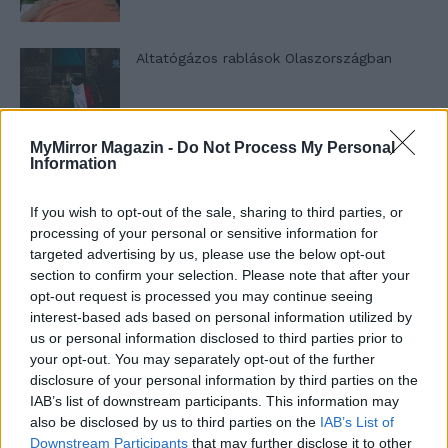
Altatógázos rablások Olaszországban
MyMirror Magazin -
Do Not Process My Personal
A kislány, akit nem védett meg senki –
Information
Lyhanna története
If you wish to opt-out of the sale, sharing to third parties, or
processing of your personal or sensitive information for
T. Barnett: Gyilkosság a Garda-tónál 12.
targeted advertising by us, please use the below opt-out
rész
section to confirm your selection. Please note that after your
opt-out request is processed you may continue seeing
interest-based ads based on personal information utilized by
us or personal information disclosed to third parties prior to
T. szereti a fiatal lányokat 13. rész
your opt-out. You may separately opt-out of the further
disclosure of your personal information by third parties on the
IAB’s list of downstream participants. This information may
also be disclosed by us to third parties on the
IAB’s List of
Minka 10. rész
Downstream Participants
that may further disclose it to other